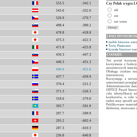
Czy Polak wygra L
555.5
-342.1
tak
545.6
-352.0
nie
526.9
-370.7
nie wiem
498.4
-399.2
478.8
-418.8
LINKI SPONSORO
475.3
-422.3
meble biurowe war
Torty Piaseczno
471.8
-425.8
krzesła biurowe wa
COOKIES
450.3
-447.3
Ten portal korzyst
446.3
-451.3
korzystania z funkcj
anonimowych statyst
446.0
-451.6
Obsługę cookies mo
internetowej.
437.7
-459.9
Korzystając z serw
ustawieniami przegląd
376.4
-521.2
Administratorem dany
OFFICE Paweł Stawow
371.3
-526.3
celu identyfikacji 
konkursów, w celu w
318.6
-579.0
żaden inny sposób ar
Publikowane materiał
305.7
-591.9
śledzenia, stosowane 
297.7
-599.9
295.2
-602.4
287.3
-610.3
256.8
-640.8