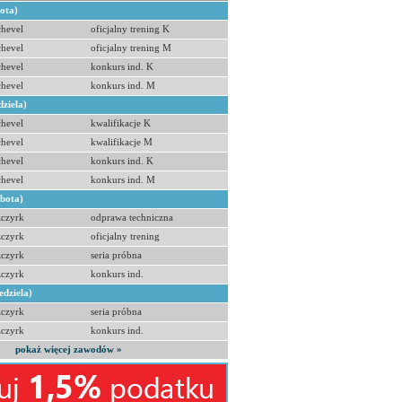
bota)
hevel
oficjalny trening K
hevel
oficjalny trening M
hevel
konkurs ind. K
hevel
konkurs ind. M
dziela)
hevel
kwalifikacje K
hevel
kwalifikacje M
hevel
konkurs ind. K
hevel
konkurs ind. M
obota)
zczyrk
odprawa techniczna
zczyrk
oficjalny trening
zczyrk
seria próbna
zczyrk
konkurs ind.
edziela)
zczyrk
seria próbna
zczyrk
konkurs ind.
pokaż więcej zawodów »