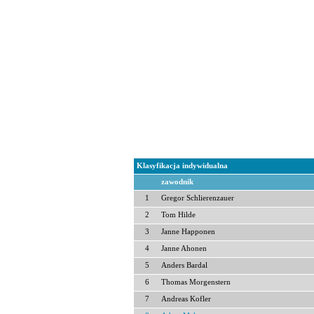
Klasyfikacja indywidualna
zawodnik
1
Gregor Schlierenzauer
2
Tom Hilde
3
Janne Happonen
4
Janne Ahonen
5
Anders Bardal
6
Thomas Morgenstern
7
Andreas Kofler