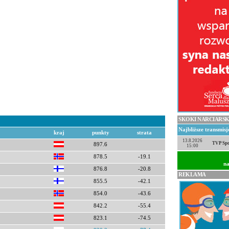
SKOKI NARCIARSK
Najbliższe transmis
kraj
punkty
strata
13.8.2026
TVP Spo
897.6
15:00
878.5
-19.1
na
876.8
-20.8
REKLAMA
855.5
-42.1
854.0
-43.6
842.2
-55.4
823.1
-74.5