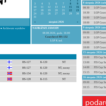
1
2
8 sierpnia 2026 (so
3
4
5
6
7
8
9
10
11
12
13
14
15
16
08:30
LGP Courc
17
18
19
20
21
22
23
10:30
LGP Courc
24
25
26
27
28
29
30
31
16:00
LGP Courc
«
sierpień 2026
»
18:00
LGP Courc
9 sierpnia 2026 (nie
NAJBLIŻSZE ZAWODY
Archiwum wyników
09:00
LGP Courc
08.08.2026, godz. 16:00
Courchevel HS-132
10:30
LGP Courc
LGP K ind.
16:00
LGP Courc
18:00
LGP Courc
15 sierpnia 2026 (s
10:00
FIS Cup S
HS-127
K-120
NT
13:00
FIS Cup S
14:00
FIS Cup S
HS-127
K-120
NT, nocny
15:15
FIS Cup S
HS-134
K-120
NT, nocny
16 sierpnia 2026 (ni
HS-128
K-115
NT
09:00
FIS Cup S
10:15
FIS Cup S