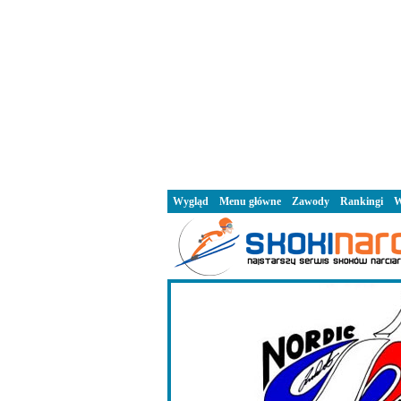
Wygląd
Menu główne
Zawody
Rankingi
W