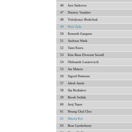
46
Jure Sinkovec
47
Dmitriy Vassiliev
48
Volodymyr Boshchuk
49
Piotr Żyła
50
Kenneth Gangnes
51
Andreas Wank
52
Tami Kiuru
53
Kim Rene Elverum Sorsell
54
Oleksandr Lazarovych
55
Jan Matura
56
Sigurd Pettersen
57
Jakub Janda
58
Ilja Rosliakov
59
Borek Sedlak
60
Jurij Tepes
61
Heung Chul Choi
62
Maciej Kot
63
Roar Ljoekelsoey