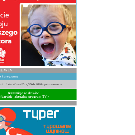
IE W TV
je i programy
rt
Letnie Grand Prix, Wisła 2026 - podsumowanie
transmisje ze skoków
jbardziej aktualny program TV »