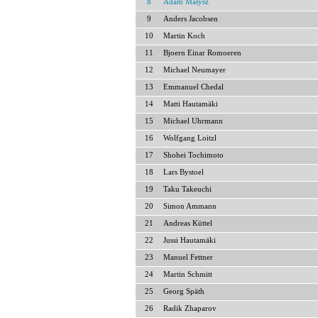
8
Adam Małysz
9
Anders Jacobsen
10
Martin Koch
11
Bjoern Einar Romoeren
12
Michael Neumayer
13
Emmanuel Chedal
14
Matti Hautamäki
15
Michael Uhrmann
16
Wolfgang Loitzl
17
Shohei Tochimoto
18
Lars Bystoel
19
Taku Takeuchi
20
Simon Ammann
21
Andreas Küttel
22
Jussi Hautamäki
23
Manuel Fettner
24
Martin Schmitt
25
Georg Späth
26
Radik Zhaparov