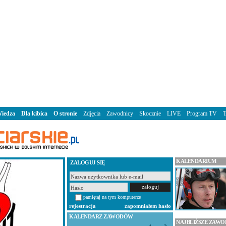
iedza
Dla kibica
O stronie
Zdjęcia
Zawodnicy
Skocznie
LIVE
Program TV
KALENDARIUM
ZALOGUJ SIĘ
pamiętaj na tym komputerze
rejestracja
zapomniałem hasło
KALENDARZ ZAWODÓW
NAJBLIŻSZE ZAW