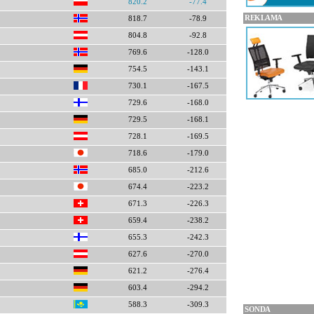
820.2
-77.4
REKLAMA
818.7
-78.9
804.8
-92.8
769.6
-128.0
754.5
-143.1
730.1
-167.5
729.6
-168.0
729.5
-168.1
728.1
-169.5
718.6
-179.0
685.0
-212.6
674.4
-223.2
671.3
-226.3
659.4
-238.2
655.3
-242.3
627.6
-270.0
621.2
-276.4
603.4
-294.2
588.3
-309.3
SONDA