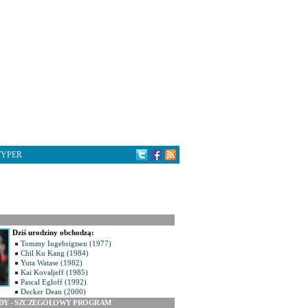
TYPER
Dziś urodziny obchodzą:
Tommy Ingebrigtsen (1977)
Chil Ku Kang (1984)
Yuta Watase (1982)
Kai Kovaljeff (1985)
Pascal Egloff (1992)
Decker Dean (2000)
ODY - SZCZEGÓŁOWY PROGRAM