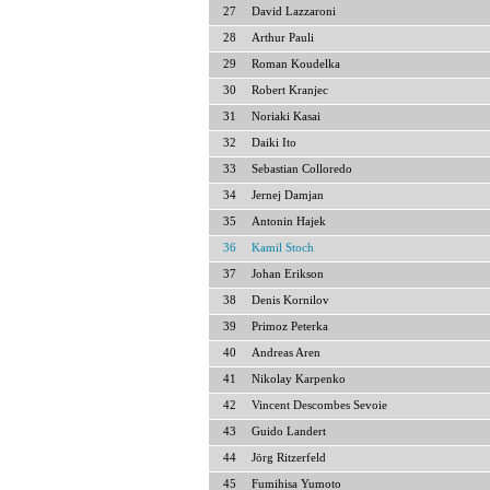
27
David Lazzaroni
28
Arthur Pauli
29
Roman Koudelka
30
Robert Kranjec
31
Noriaki Kasai
32
Daiki Ito
33
Sebastian Colloredo
34
Jernej Damjan
35
Antonin Hajek
36
Kamil Stoch
37
Johan Erikson
38
Denis Kornilov
39
Primoz Peterka
40
Andreas Aren
41
Nikolay Karpenko
42
Vincent Descombes Sevoie
43
Guido Landert
44
Jörg Ritzerfeld
45
Fumihisa Yumoto