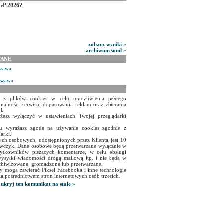
GP 2026?
zobacz wyniki »
archiwum sond »
WANE
szawa
rszawa
a z plików cookies w celu umożliwienia pełnego
onalności serwisu, dopasowania reklam oraz zbierania
yk.
żesz wyłączyć w ustawieniach Twojej przeglądarki
isu wyrażasz zgodę na używanie cookies zgodnie z
arki.
ch osobowych, udostępnionych przez Klienta, jest 10
czyk. Dane osobowe będą przetwarzane wyłącznie w
użytkowników piszących komentarze, w celu obsługi
ysyłki wiadomości drogą mailową itp. i nie będą w
chiwizowane, gromadzone lub przetwarzane.
y mogą zawierać Piksel Facebooka i inne technologie
za pośrednictwem stron internetowych osób trzecich.
ukryj ten komunikat na stałe »