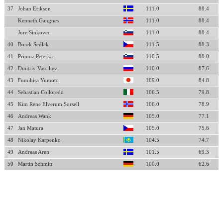
37
Johan Erikson
111.0
88.4
Kenneth Gangnes
111.0
88.4
Jure Sinkovec
111.0
88.4
40
Borek Sedlak
111.5
88.3
41
Primoz Peterka
110.5
88.0
42
Dmitriy Vassiliev
110.0
87.6
43
Fumihisa Yumoto
109.0
84.8
44
Sebastian Colloredo
106.5
79.8
45
Kim Rene Elverum Sorsell
106.0
78.9
46
Andreas Wank
105.0
77.1
47
Jan Matura
105.0
75.6
48
Nikolay Karpenko
104.5
74.7
49
Andreas Aren
101.5
69.3
50
Martin Schmitt
100.0
62.6