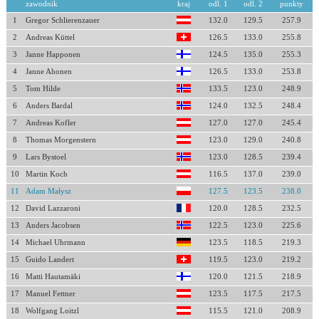
zawodnik
kraj
odl. 1
odl. 2
punkty
1
Gregor Schlierenzauer
132.0
129.5
257.9
2
Andreas Küttel
126.5
133.0
255.8
3
Janne Happonen
124.5
135.0
255.3
4
Janne Ahonen
126.5
133.0
253.8
5
Tom Hilde
133.5
123.0
248.9
6
Anders Bardal
124.0
132.5
248.4
7
Andreas Kofler
127.0
127.0
245.4
8
Thomas Morgenstern
123.0
129.0
240.8
9
Lars Bystoel
123.0
128.5
239.4
10
Martin Koch
116.5
137.0
239.0
11
Adam Małysz
127.5
123.5
238.0
12
David Lazzaroni
120.0
128.5
232.5
13
Anders Jacobsen
122.5
123.0
225.6
14
Michael Uhrmann
123.5
118.5
219.3
15
Guido Landert
119.5
123.0
219.2
16
Matti Hautamäki
120.0
121.5
218.9
17
Manuel Fettner
123.5
117.5
217.5
18
Wolfgang Loitzl
115.5
121.0
208.9