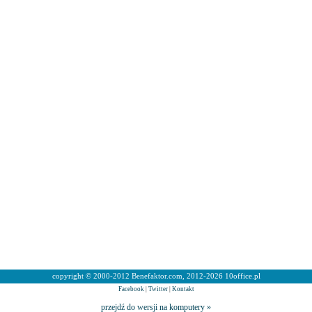
copyright © 2000-2012 Benefaktor.com, 2012-2026 10office.pl
Facebook
|
Twitter
|
Kontakt
przejdź do wersji na komputery »