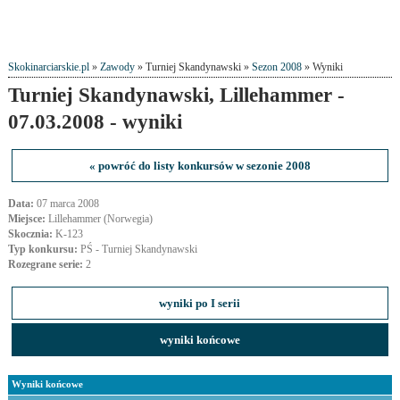
Skokinarciarskie.pl
»
Zawody
» Turniej Skandynawski »
Sezon 2008
» Wyniki
Turniej Skandynawski, Lillehammer -
07.03.2008 - wyniki
« powróć do listy konkursów w sezonie 2008
Data:
07 marca 2008
Miejsce:
Lillehammer (Norwegia)
Skocznia:
K-123
Typ konkursu:
PŚ - Turniej Skandynawski
Rozegrane serie:
2
wyniki po I serii
wyniki końcowe
Wyniki końcowe