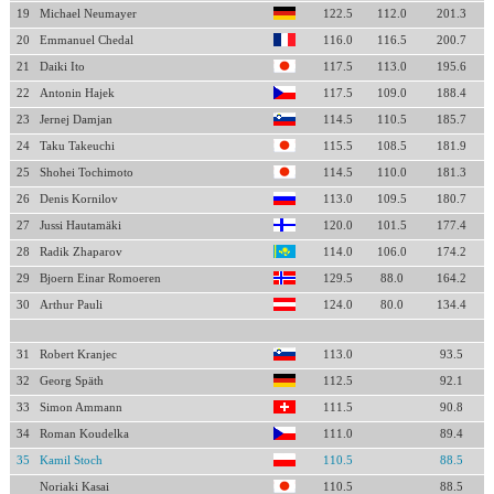
19
Michael Neumayer
122.5
112.0
201.3
20
Emmanuel Chedal
116.0
116.5
200.7
21
Daiki Ito
117.5
113.0
195.6
22
Antonin Hajek
117.5
109.0
188.4
23
Jernej Damjan
114.5
110.5
185.7
24
Taku Takeuchi
115.5
108.5
181.9
25
Shohei Tochimoto
114.5
110.0
181.3
26
Denis Kornilov
113.0
109.5
180.7
27
Jussi Hautamäki
120.0
101.5
177.4
28
Radik Zhaparov
114.0
106.0
174.2
29
Bjoern Einar Romoeren
129.5
88.0
164.2
30
Arthur Pauli
124.0
80.0
134.4
31
Robert Kranjec
113.0
93.5
32
Georg Späth
112.5
92.1
33
Simon Ammann
111.5
90.8
34
Roman Koudelka
111.0
89.4
35
Kamil Stoch
110.5
88.5
Noriaki Kasai
110.5
88.5