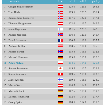
zawodnik
kraj
odl. 1
odl. 2
punkty
1
Gregor Schlierenzauer
125.0
123.5
265.3
2
Tom Hilde
119.5
123.5
256.4
3
Bjoern Einar Romoeren
117.5
122.0
247.1
4
Thomas Morgenstern
122.0
116.5
246.3
5
Janne Happonen
111.5
125.5
242.6
6
Anders Jacobsen
116.5
120.0
241.7
7
David Lazzaroni
120.5
116.0
237.7
8
Andreas Kofler
118.5
116.0
235.6
9
Anders Bardal
115.5
116.5
232.6
10
Michael Uhrmann
115.0
115.0
227.0
11
Adam Małysz
114.5
114.0
225.3
12
Shohei Tochimoto
115.5
112.5
223.9
13
Simon Ammann
109.5
119.0
223.8
14
Janne Ahonen
109.5
118.0
223.0
15
Martin Koch
114.5
114.0
222.3
16
Martin Schmitt
107.5
119.0
219.2
17
Michael Neumayer
112.0
114.5
217.7
18
Georg Späth
108.5
114.0
211.0