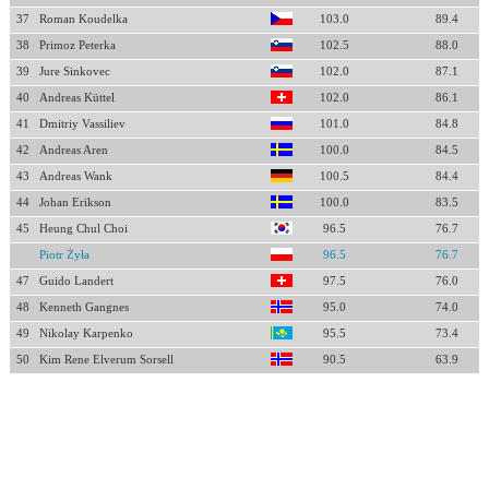
37
Roman Koudelka
103.0
89.4
38
Primoz Peterka
102.5
88.0
39
Jure Sinkovec
102.0
87.1
40
Andreas Küttel
102.0
86.1
41
Dmitriy Vassiliev
101.0
84.8
42
Andreas Aren
100.0
84.5
43
Andreas Wank
100.5
84.4
44
Johan Erikson
100.0
83.5
45
Heung Chul Choi
96.5
76.7
Piotr Żyła
96.5
76.7
47
Guido Landert
97.5
76.0
48
Kenneth Gangnes
95.0
74.0
49
Nikolay Karpenko
95.5
73.4
50
Kim Rene Elverum Sorsell
90.5
63.9