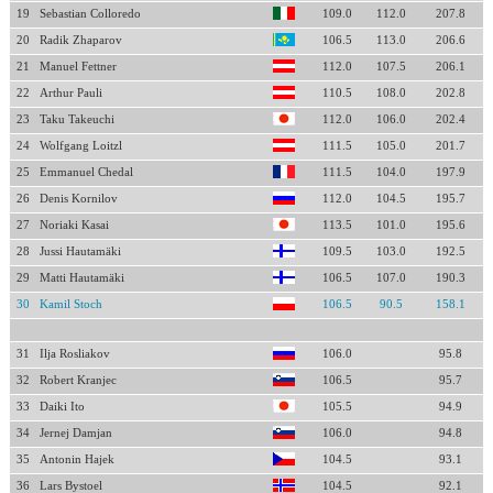
19
Sebastian Colloredo
109.0
112.0
207.8
20
Radik Zhaparov
106.5
113.0
206.6
21
Manuel Fettner
112.0
107.5
206.1
22
Arthur Pauli
110.5
108.0
202.8
23
Taku Takeuchi
112.0
106.0
202.4
24
Wolfgang Loitzl
111.5
105.0
201.7
25
Emmanuel Chedal
111.5
104.0
197.9
26
Denis Kornilov
112.0
104.5
195.7
27
Noriaki Kasai
113.5
101.0
195.6
28
Jussi Hautamäki
109.5
103.0
192.5
29
Matti Hautamäki
106.5
107.0
190.3
30
Kamil Stoch
106.5
90.5
158.1
31
Ilja Rosliakov
106.0
95.8
32
Robert Kranjec
106.5
95.7
33
Daiki Ito
105.5
94.9
34
Jernej Damjan
106.0
94.8
35
Antonin Hajek
104.5
93.1
36
Lars Bystoel
104.5
92.1