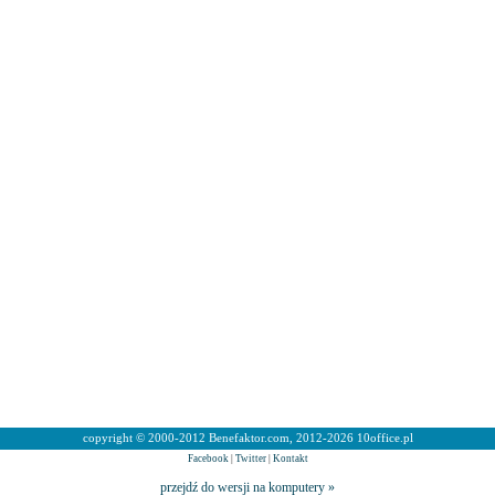
copyright © 2000-2012 Benefaktor.com, 2012-2026 10office.pl
Facebook
|
Twitter
|
Kontakt
przejdź do wersji na komputery »