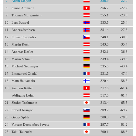
7
Adam Małysz
356.9
-22.0
8
Simon Ammann
356.7
-22.2
9
Thomas Morgenstern
355.1
-23.8
10
Lars Bystoel
353.5
-25.4
11
Anders Jacobsen
351.4
-27.5
12
Roman Koudelka
348.1
-30.8
13
Martin Koch
343.5
-35.4
14
Andreas Kofler
342.1
-36.8
15
Martin Schmitt
339.4
-39.5
16
Michael Neumayer
335.5
-43.4
17
Emmanuel Chedal
331.5
-47.4
18
Matti Hautamäki
320.4
-58.5
19
Andreas Küttel
317.5
-61.4
Wolfgang Loitzl
317.5
-61.4
21
Shohei Tochimoto
313.4
-65.5
22
Robert Kranjec
309.2
-69.7
23
Georg Späth
300.3
-78.6
24
Vincent Descombes Sevoie
297.7
-81.2
25
Taku Takeuchi
290.1
-88.8