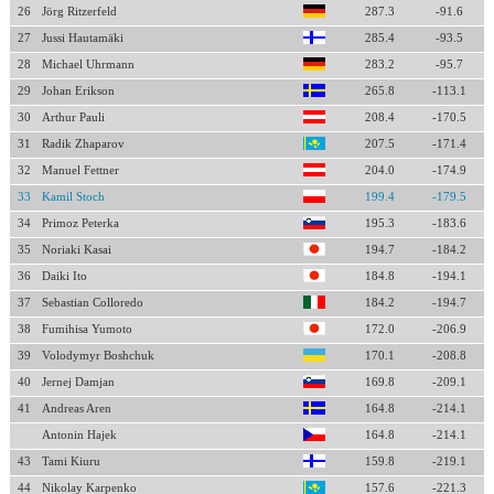
26
Jörg Ritzerfeld
287.3
-91.6
27
Jussi Hautamäki
285.4
-93.5
28
Michael Uhrmann
283.2
-95.7
29
Johan Erikson
265.8
-113.1
30
Arthur Pauli
208.4
-170.5
31
Radik Zhaparov
207.5
-171.4
32
Manuel Fettner
204.0
-174.9
33
Kamil Stoch
199.4
-179.5
34
Primoz Peterka
195.3
-183.6
35
Noriaki Kasai
194.7
-184.2
36
Daiki Ito
184.8
-194.1
37
Sebastian Colloredo
184.2
-194.7
38
Fumihisa Yumoto
172.0
-206.9
39
Volodymyr Boshchuk
170.1
-208.8
40
Jernej Damjan
169.8
-209.1
41
Andreas Aren
164.8
-214.1
Antonin Hajek
164.8
-214.1
43
Tami Kiuru
159.8
-219.1
44
Nikolay Karpenko
157.6
-221.3