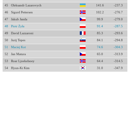
45
Oleksandr Lazarovych
141.6
-237.3
46
Sigurd Pettersen
102.2
-276.7
47
Jakub Janda
99.9
-279.0
48
Piotr Żyła
91.4
-287.5
49
David Lazzaroni
85.3
-293.6
50
Jurij Tepes
84.1
-294.8
51
Maciej Kot
74.6
-304.3
52
Jan Matura
65.0
-313.9
53
Roar Ljoekelsoey
64.4
-314.5
54
Hyun-Ki Kim
31.0
-347.9