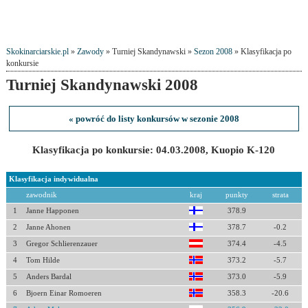
Skokinarciarskie.pl
»
Zawody
» Turniej Skandynawski »
Sezon 2008
» Klasyfikacja po
konkursie
Turniej Skandynawski 2008
« powróć do listy konkursów w sezonie 2008
Klasyfikacja po konkursie: 04.03.2008, Kuopio K-120
Klasyfikacja indywidualna
zawodnik
kraj
punkty
strata
1
Janne Happonen
378.9
2
Janne Ahonen
378.7
-0.2
3
Gregor Schlierenzauer
374.4
-4.5
4
Tom Hilde
373.2
-5.7
5
Anders Bardal
373.0
-5.9
6
Bjoern Einar Romoeren
358.3
-20.6