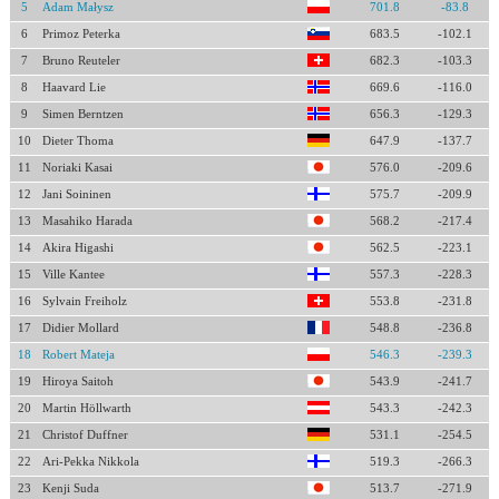
5
Adam Małysz
701.8
-83.8
6
Primoz Peterka
683.5
-102.1
7
Bruno Reuteler
682.3
-103.3
8
Haavard Lie
669.6
-116.0
9
Simen Berntzen
656.3
-129.3
10
Dieter Thoma
647.9
-137.7
11
Noriaki Kasai
576.0
-209.6
12
Jani Soininen
575.7
-209.9
13
Masahiko Harada
568.2
-217.4
14
Akira Higashi
562.5
-223.1
15
Ville Kantee
557.3
-228.3
16
Sylvain Freiholz
553.8
-231.8
17
Didier Mollard
548.8
-236.8
18
Robert Mateja
546.3
-239.3
19
Hiroya Saitoh
543.9
-241.7
20
Martin Höllwarth
543.3
-242.3
21
Christof Duffner
531.1
-254.5
22
Ari-Pekka Nikkola
519.3
-266.3
23
Kenji Suda
513.7
-271.9