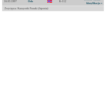
16.03.1997
Oslo
K-112
klasyfikacja »
Zwycięzca: Kazuyoshi Funaki (Japonia)