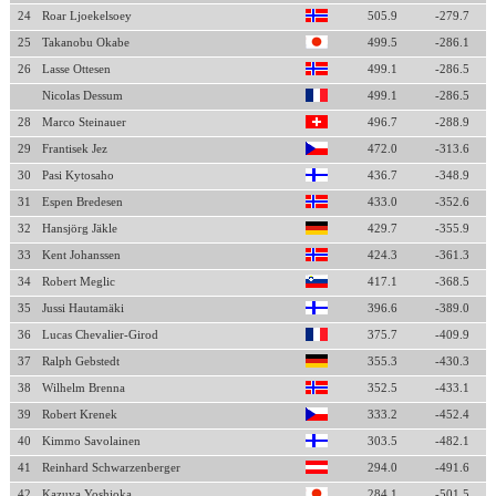
24
Roar Ljoekelsoey
505.9
-279.7
25
Takanobu Okabe
499.5
-286.1
26
Lasse Ottesen
499.1
-286.5
Nicolas Dessum
499.1
-286.5
28
Marco Steinauer
496.7
-288.9
29
Frantisek Jez
472.0
-313.6
30
Pasi Kytosaho
436.7
-348.9
31
Espen Bredesen
433.0
-352.6
32
Hansjörg Jäkle
429.7
-355.9
33
Kent Johanssen
424.3
-361.3
34
Robert Meglic
417.1
-368.5
35
Jussi Hautamäki
396.6
-389.0
36
Lucas Chevalier-Girod
375.7
-409.9
37
Ralph Gebstedt
355.3
-430.3
38
Wilhelm Brenna
352.5
-433.1
39
Robert Krenek
333.2
-452.4
40
Kimmo Savolainen
303.5
-482.1
41
Reinhard Schwarzenberger
294.0
-491.6
42
Kazuya Yoshioka
284.1
-501.5