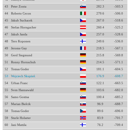
43
Peter Zonta
282.3
-503.3
44
Roberto Cecon
279.6
-506.0
45
Jakub Suchacek
267.0
-518.6
46
Stefan Horngacher
260.4
-525.2
47
Jakub Janda
257.0
-528.6
48
Tero Koponen
249.6
-536.0
49
Jerome Gay
218.5
-567.1
50
Gerd Siegmund
215.8
-569.8
51
Ronny Hornschuh
214.5
-571.1
52
Tomas Goder
181.1
-604.5
53
Wojciech Skupień
176.9
-608.7
54
Urban Franc
122.1
-663.5
55
Sven Hannawald
103.6
-682.0
56
Samo Gostisa
100.4
-685.2
57
Marian Bielcik
96.9
-688.7
58
Tomas Goder
89.6
-696.0
59
Sturle Holseter
83.9
-701.7
60
Jani Mattila
76.2
-709.4