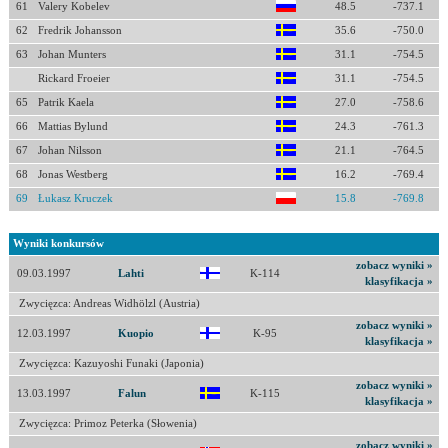
61
Valery Kobelev
48.5
-737.1
62
Fredrik Johansson
35.6
-750.0
63
Johan Munters
31.1
-754.5
Rickard Froeier
31.1
-754.5
65
Patrik Kaela
27.0
-758.6
66
Mattias Bylund
24.3
-761.3
67
Johan Nilsson
21.1
-764.5
68
Jonas Westberg
16.2
-769.4
69
Łukasz Kruczek
15.8
-769.8
Wyniki konkursów
zobacz wyniki »
09.03.1997
Lahti
K-114
klasyfikacja »
Zwycięzca: Andreas Widhölzl (Austria)
zobacz wyniki »
12.03.1997
Kuopio
K-95
klasyfikacja »
Zwycięzca: Kazuyoshi Funaki (Japonia)
zobacz wyniki »
13.03.1997
Falun
K-115
klasyfikacja »
Zwycięzca: Primoz Peterka (Słowenia)
zobacz wyniki »