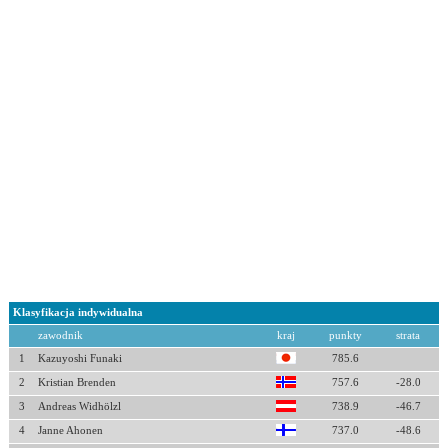
Klasyfikacja indywidualna
zawodnik
kraj
punkty
strata
1
Kazuyoshi Funaki
785.6
2
Kristian Brenden
757.6
-28.0
3
Andreas Widhölzl
738.9
-46.7
4
Janne Ahonen
737.0
-48.6