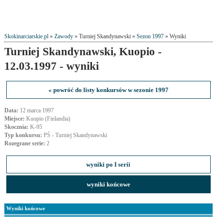
Skokinarciarskie.pl
»
Zawody
» Turniej Skandynawski »
Sezon 1997
» Wyniki
Turniej Skandynawski, Kuopio -
12.03.1997 - wyniki
« powróć do listy konkursów w sezonie 1997
Data:
12 marca 1997
Miejsce:
Kuopio (Finlandia)
Skocznia:
K-95
Typ konkursu:
PŚ - Turniej Skandynawski
Rozegrane serie:
2
wyniki po I serii
wyniki końcowe
Wyniki końcowe