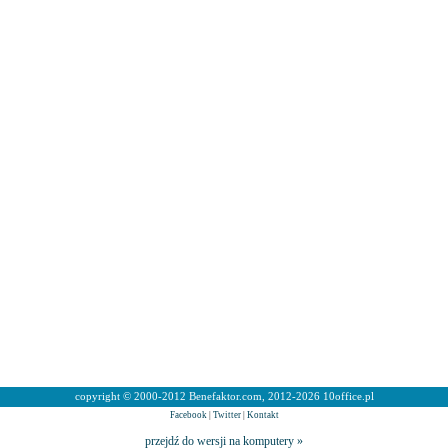
copyright © 2000-2012 Benefaktor.com, 2012-2026 10office.pl
Facebook
|
Twitter
|
Kontakt
przejdź do wersji na komputery »