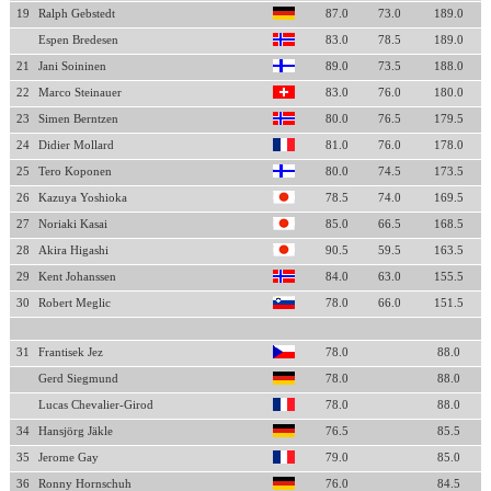
19
Ralph Gebstedt
87.0
73.0
189.0
Espen Bredesen
83.0
78.5
189.0
21
Jani Soininen
89.0
73.5
188.0
22
Marco Steinauer
83.0
76.0
180.0
23
Simen Berntzen
80.0
76.5
179.5
24
Didier Mollard
81.0
76.0
178.0
25
Tero Koponen
80.0
74.5
173.5
26
Kazuya Yoshioka
78.5
74.0
169.5
27
Noriaki Kasai
85.0
66.5
168.5
28
Akira Higashi
90.5
59.5
163.5
29
Kent Johanssen
84.0
63.0
155.5
30
Robert Meglic
78.0
66.0
151.5
31
Frantisek Jez
78.0
88.0
Gerd Siegmund
78.0
88.0
Lucas Chevalier-Girod
78.0
88.0
34
Hansjörg Jäkle
76.5
85.5
35
Jerome Gay
79.0
85.0
36
Ronny Hornschuh
76.0
84.5