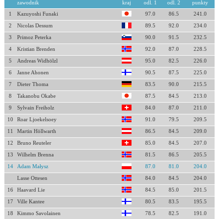
zawodnik
kraj
odl. 1
odl. 2
punkty
1
Kazuyoshi Funaki
97.0
86.5
241.0
2
Nicolas Dessum
89.5
92.0
234.0
3
Primoz Peterka
90.0
91.5
232.5
4
Kristian Brenden
92.0
87.0
228.5
5
Andreas Widhölzl
95.0
82.5
226.0
6
Janne Ahonen
90.5
87.5
225.0
7
Dieter Thoma
83.5
90.0
215.5
8
Takanobu Okabe
87.5
84.5
213.0
9
Sylvain Freiholz
84.0
87.0
211.0
10
Roar Ljoekelsoey
91.0
79.5
209.5
11
Martin Höllwarth
86.5
84.5
209.0
12
Bruno Reuteler
85.0
84.5
207.0
13
Wilhelm Brenna
81.5
86.5
205.5
14
Adam Małysz
87.0
81.0
204.0
Lasse Ottesen
84.0
84.5
204.0
16
Haavard Lie
84.5
85.0
201.5
17
Ville Kantee
80.5
83.5
195.5
18
Kimmo Savolainen
78.5
82.5
191.0