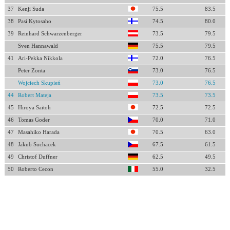
37
Kenji Suda
75.5
83.5
38
Pasi Kytosaho
74.5
80.0
39
Reinhard Schwarzenberger
73.5
79.5
Sven Hannawald
75.5
79.5
41
Ari-Pekka Nikkola
72.0
76.5
Peter Zonta
73.0
76.5
Wojciech Skupień
73.0
76.5
44
Robert Mateja
73.5
73.5
45
Hiroya Saitoh
72.5
72.5
46
Tomas Goder
70.0
71.0
47
Masahiko Harada
70.5
63.0
48
Jakub Suchacek
67.5
61.5
49
Christof Duffner
62.5
49.5
50
Roberto Cecon
55.0
32.5