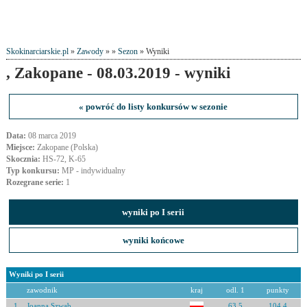
Skokinarciarskie.pl
»
Zawody
» »
Sezon
» Wyniki
, Zakopane - 08.03.2019 - wyniki
« powróć do listy konkursów w sezonie
Data:
08 marca 2019
Miejsce:
Zakopane (Polska)
Skocznia:
HS-72, K-65
Typ konkursu:
MP - indywidualny
Rozegrane serie:
1
wyniki po I serii
wyniki końcowe
Wyniki po I serii
zawodnik
kraj
odl. 1
punkty
1
Joanna Szwab
63.5
104.4