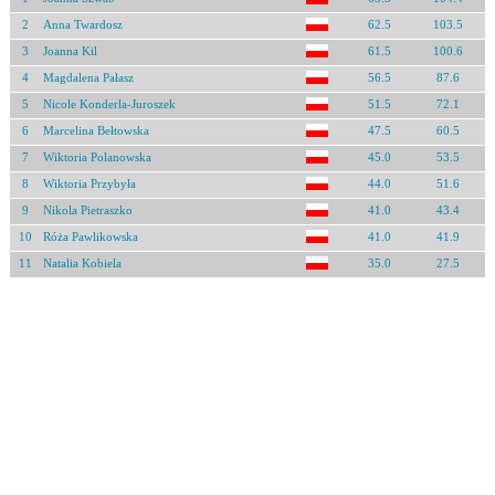
2
Anna Twardosz
62.5
103.5
3
Joanna Kil
61.5
100.6
4
Magdalena Pałasz
56.5
87.6
5
Nicole Konderla-Juroszek
51.5
72.1
6
Marcelina Bełtowska
47.5
60.5
7
Wiktoria Polanowska
45.0
53.5
8
Wiktoria Przybyła
44.0
51.6
9
Nikola Pietraszko
41.0
43.4
10
Róża Pawlikowska
41.0
41.9
11
Natalia Kobiela
35.0
27.5