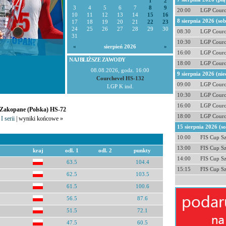
1
2
3
4
5
6
7
8
9
20:00
LGP Courc
10
11
12
13
14
15
16
8 sierpnia 2026 (so
17
18
19
20
21
22
23
24
25
26
27
28
29
30
08:30
LGP Courc
31
10:30
LGP Courc
«
sierpień 2026
»
16:00
LGP Courc
NAJBLIŻSZE ZAWODY
18:00
LGP Courc
08.08.2026, godz. 16:00
9 sierpnia 2026 (nie
Courchevel HS-132
09:00
LGP Courc
LGP K ind.
10:30
LGP Courc
16:00
LGP Courc
- Zakopane (Polska) HS-72
18:00
LGP Courc
I serii
| wyniki końcowe »
15 sierpnia 2026 (s
10:00
FIS Cup S
13:00
FIS Cup S
kraj
odl. 1
odl. 2
punkty
14:00
FIS Cup S
63.5
104.4
15:15
FIS Cup S
62.5
103.5
61.5
100.6
56.5
87.6
51.5
72.1
47.5
60.5