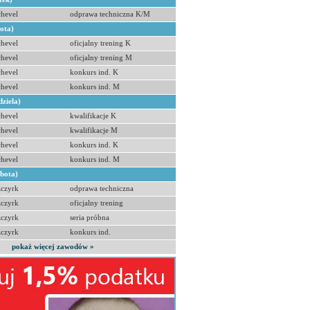
hevel
odprawa techniczna K/M
bota)
hevel
oficjalny trening K
hevel
oficjalny trening M
hevel
konkurs ind. K
hevel
konkurs ind. M
dziela)
hevel
kwalifikacje K
hevel
kwalifikacje M
hevel
konkurs ind. K
hevel
konkurs ind. M
obota)
zczyrk
odprawa techniczna
zczyrk
oficjalny trening
zczyrk
seria próbna
zczyrk
konkurs ind.
pokaż więcej zawodów »