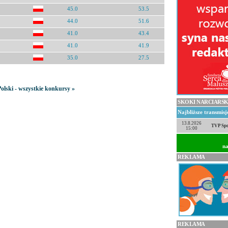
45.0
53.5
44.0
51.6
41.0
43.4
41.0
41.9
35.0
27.5
olski - wszystkie konkursy »
SKOKI NARCIARSK
Najbliższe transmis
13.8.2026
TVP Spo
15:00
na
REKLAMA
REKLAMA