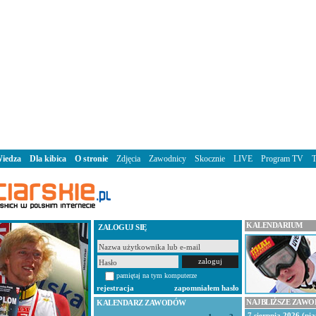
iedza
Dla kibica
O stronie
Zdjęcia
Zawodnicy
Skocznie
LIVE
Program TV
KALENDARIUM
ZALOGUJ SIĘ
pamiętaj na tym komputerze
rejestracja
zapomniałem hasło
NAJBLIŻSZE ZAW
KALENDARZ ZAWODÓW
7 sierpnia 2026 (pią