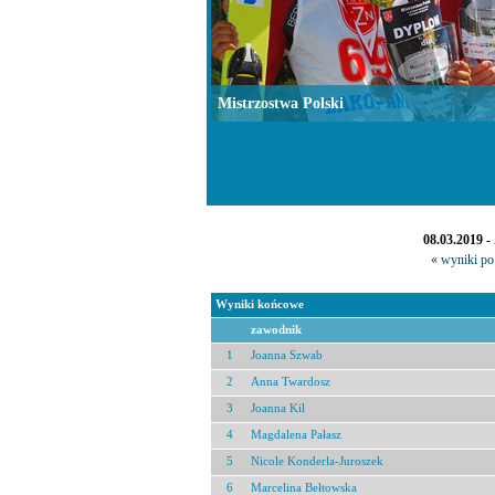
Mistrzostwa Polski
08.03.2019 
« wyniki po 
Wyniki końcowe
zawodnik
1
Joanna Szwab
2
Anna Twardosz
3
Joanna Kil
4
Magdalena Pałasz
5
Nicole Konderla-Juroszek
6
Marcelina Bełtowska