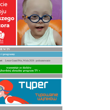
IE W TV
je i programy
rt
Letnie Grand Prix, Wisła 2026 - podsumowanie
transmisje ze skoków
jbardziej aktualny program TV »