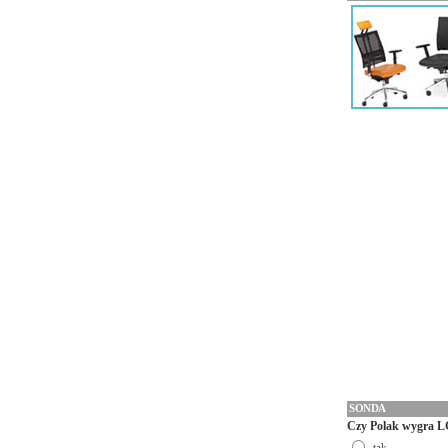
SONDA
Czy Polak wygra L
tak