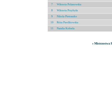
7
Wiktoria Polanowska
8
Wiktoria Przybyła
9
Nikola Pietraszko
10
Róża Pawlikowska
11
Natalia Kobiela
« Mistrzostwa P