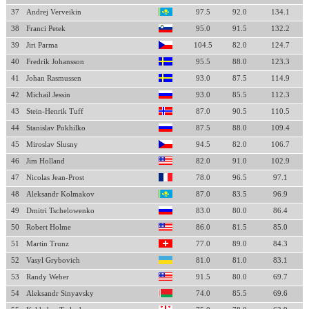
37
Andrej Verveikin
97.5
92.0
134.1
38
Franci Petek
95.0
91.5
132.2
39
Jiri Parma
104.5
82.0
124.7
40
Fredrik Johansson
95.5
88.0
123.3
41
Johan Rasmussen
93.0
87.5
114.9
42
Michail Jessin
93.0
85.5
112.3
43
Stein-Henrik Tuff
87.0
90.5
110.5
44
Stanislav Pokhilko
87.5
88.0
109.4
45
Miroslav Slusny
94.5
82.0
106.7
46
Jim Holland
82.0
91.0
102.9
47
Nicolas Jean-Prost
78.0
96.5
97.1
48
Aleksandr Kolmakov
87.0
83.5
96.9
49
Dmitri Tschelowenko
83.0
80.0
86.4
50
Robert Holme
86.0
81.5
85.0
51
Martin Trunz
77.0
89.0
84.3
52
Vasyl Grybovich
81.0
81.0
83.1
53
Randy Weber
91.5
80.0
69.7
54
Aleksandr Sinyavsky
74.0
85.5
69.6