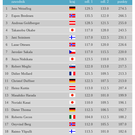
zawodnik
kraj
odl. 1
odl. 2
punkty
1
Jens Weissflog
129.5
133.0
274.5
2
Espen Bredesen
135.5
122.0
266.5
3
Andreas Goldberger
128.5
121.5
255.0
4
Takanobu Okabe
117.0
128.0
243.5
5
Jani Soininen
117.0
122.5
231.1
6
Lasse Ottesen
117.0
120.0
226.6
7
Jaroslav Sakala
117.0
115.5
220.0
8
Jinya Nishikata
123.5
110.0
218.3
9
Robert Meglic
122.0
113.0
217.5
10
Didier Mollard
121.5
109.5
213.3
11
Christof Duffner
122.5
107.5
213.0
12
Heinz Kuttin
113.0
112.5
207.4
13
Masahiko Harada
122.0
101.0
199.9
14
Noriaki Kasai
110.0
109.5
196.1
15
Dieter Thoma
112.5
106.5
192.7
16
Roberto Cecon
104.0
112.5
188.2
17
Oeyvind Berg
112.0
105.5
187.0
18
Raimo Ylipulli
113.5
101.0
182.6