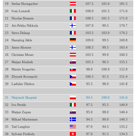
19
Stefan Horngacher
107.5
105.0
181.5
20
Ivan Lunardi
108.0
101.5
171.6
21
Nicolas Dessum
108.5
101.5
171.0
22
Ari-Pekka Nikkola
107.0
99.5
170.7
23
Steve Delaup
103.5
103.0
170.2
24
Hansjörg Jäkle
109.0
99.5
169.8
25
Janne Ahonen
108.5
99.5
163.4
26
Christian Moser
103.5
99.0
160.5
27
Matjaz Kladnik
105.5
96.5
155.1
28
Martin Svagerko
98.0
100.0
152.9
29
Zbynek Krompolc
106.5
91.5
151.4
30
Ladislav Dluhos
95.5
98.0
141.8
31
Wojciech Skupień
94.5
100.0
141.6
32
Ivo Pertile
97.5
95.5
140.9
33
Matjaz Zupan
95.0
98.0
140.4
34
Mikael Martinsson
94.5
99.0
140.3
35
Tad Langlois
97.0
94.5
135.2
36
Sylvain Freiholz
97.0
91.5
134.3