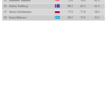
55
Kakhaber Tsakadze
75.0
78.0
62.9
56
Staffan Taellberg
88.5
82.5
61.3
57
Alexei Solodiankine
77.0
77.0
58.2
58
Kairat Biekenov
68.5
75.5
35.2