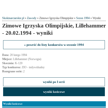
Skokinarciarskie.pl
»
Zawody
» Zimowe Igrzyska Olimpijskie »
Sezon 1994
» Wyniki
Zimowe Igrzyska Olimpijskie, Lillehammer
- 20.02.1994 - wyniki
« powróć do listy konkursów w sezonie 1994
Data:
20 lutego 1994
Miejsce:
Lillehammer (Norwegia)
Skocznia:
K-120
Typ konkursu:
ZIO - indywidualny
Rozegrane serie:
2
wyniki po I serii
wyniki końcowe
Wyniki końcowe