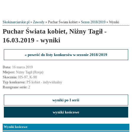
Skokinarciarskie.pl
»
Zawody
» Puchar Świata kobiet »
Sezon 2018/2019
» Wyniki
Puchar Świata kobiet, Niżny Tagił -
16.03.2019 - wyniki
« powróć do listy konkursów w sezonie 2018/2019
Data:
16 marca 2019
Miejsce:
Niżny Tagił (Rosja)
Skocznia:
HS-97, K-90
Typ konkursu:
PŚ kobiet - indywidualny
Rozegrane serie:
2
wyniki po I serii
wyniki końcowe
Wyniki końcowe