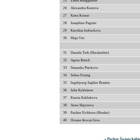
25
Elena Runggaldier
26
Alexandra Kustova
27
Katra Komar
28
Josephine Pagnier
29
Karolina Indrackova
30
Maja Vtic
31
Daniela Toth (Haralambie)
32
Agnes Reisch
33
Stepanka Ptackova
34
Selina Freitag
35
Ingebjoerg Saglien Braaten
36
Julia Kykkänen
37
Ksenia Kablukova
38
Anna Shpyneva
39
Pauline Eichhorn (Hessler)
40
Oceane Avocat Gros
« Puchar Świata kobie