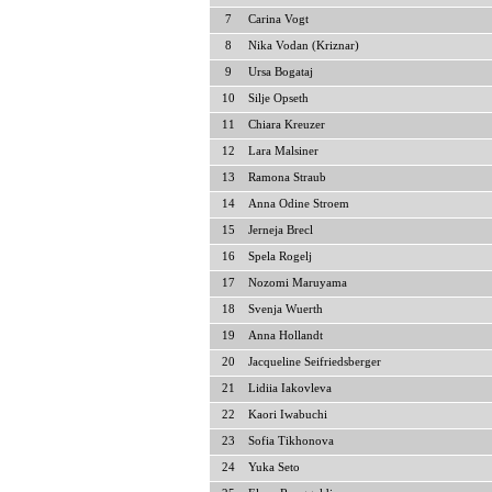
7
Carina Vogt
8
Nika Vodan (Kriznar)
9
Ursa Bogataj
10
Silje Opseth
11
Chiara Kreuzer
12
Lara Malsiner
13
Ramona Straub
14
Anna Odine Stroem
15
Jerneja Brecl
16
Spela Rogelj
17
Nozomi Maruyama
18
Svenja Wuerth
19
Anna Hollandt
20
Jacqueline Seifriedsberger
21
Lidiia Iakovleva
22
Kaori Iwabuchi
23
Sofia Tikhonova
24
Yuka Seto