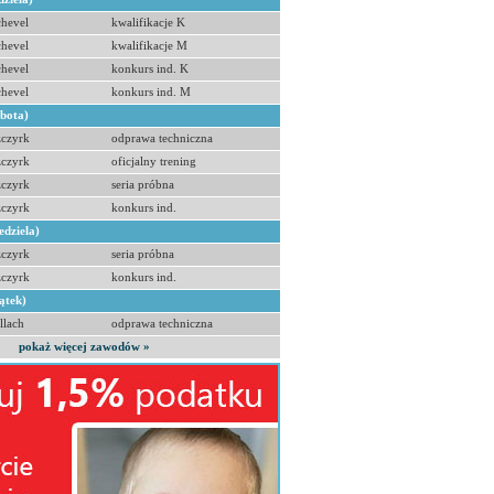
hevel
kwalifikacje K
hevel
kwalifikacje M
hevel
konkurs ind. K
hevel
konkurs ind. M
obota)
zczyrk
odprawa techniczna
zczyrk
oficjalny trening
zczyrk
seria próbna
zczyrk
konkurs ind.
edziela)
zczyrk
seria próbna
zczyrk
konkurs ind.
ątek)
llach
odprawa techniczna
pokaż więcej zawodów »