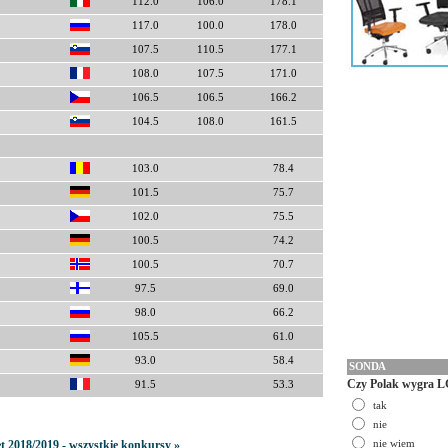
112.0
106.0
178.1
117.0
100.0
178.0
107.5
110.5
177.1
108.0
107.5
171.0
106.5
106.5
166.2
104.5
108.0
161.5
103.0
78.4
101.5
75.7
102.0
75.5
100.5
74.2
100.5
70.7
97.5
69.0
98.0
66.2
105.5
61.0
93.0
58.4
SONDA
Czy Polak wygra L
91.5
53.3
tak
nie
nie wiem
t 2018/2019 - wszystkie konkursy »