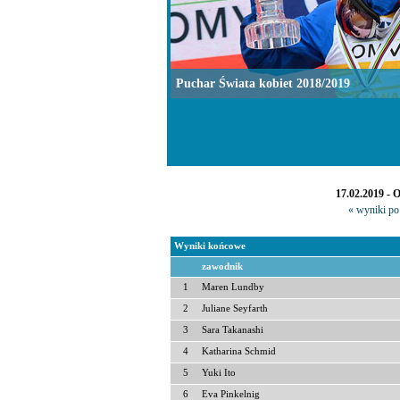
Puchar Świata kobiet 2018/2019
17.02.2019 - 
« wyniki po 
Wyniki końcowe
zawodnik
1
Maren Lundby
2
Juliane Seyfarth
3
Sara Takanashi
4
Katharina Schmid
5
Yuki Ito
6
Eva Pinkelnig