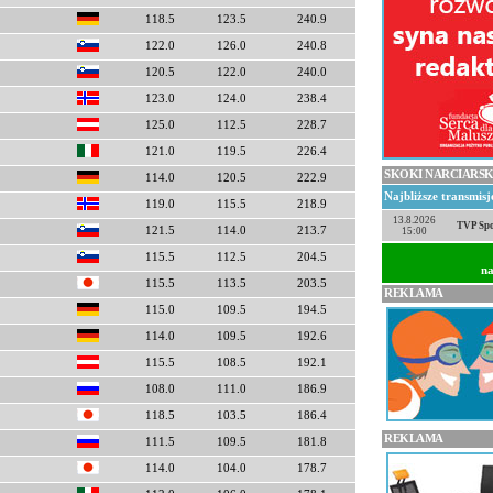
118.5
123.5
240.9
122.0
126.0
240.8
120.5
122.0
240.0
123.0
124.0
238.4
125.0
112.5
228.7
121.0
119.5
226.4
SKOKI NARCIARSK
114.0
120.5
222.9
Najbliższe transmis
119.0
115.5
218.9
13.8.2026
TVP Spo
121.5
114.0
213.7
15:00
115.5
112.5
204.5
na
115.5
113.5
203.5
REKLAMA
115.0
109.5
194.5
114.0
109.5
192.6
115.5
108.5
192.1
108.0
111.0
186.9
118.5
103.5
186.4
REKLAMA
111.5
109.5
181.8
114.0
104.0
178.7