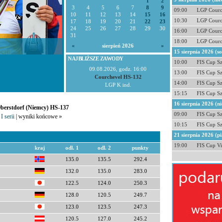
1
2
3
4
5
6
7
8
9
09:00
LGP Courc
10
11
12
13
14
15
16
10:30
LGP Courc
17
18
19
20
21
22
23
24
25
26
27
28
29
30
16:00
LGP Courc
31
18:00
LGP Courc
«
sierpień 2026
»
15 sierpnia 2026 (s
NAJBLIŻSZE ZAWODY
10:00
FIS Cup S
09.08.2026, godz. 16:00
13:00
FIS Cup S
Courchevel HS-132
14:00
FIS Cup S
LGP K ind.
15:15
FIS Cup S
16 sierpnia 2026 (ni
Oberstdorf (Niemcy) HS-137
09:00
FIS Cup S
I serii
| wyniki końcowe »
10:15
FIS Cup S
21 sierpnia 2026 (pi
19:00
FIS Cup Vi
kraj
odl. 1
odl. 2
punkty
135.0
135.5
292.4
132.0
135.0
283.0
122.5
124.0
250.3
128.0
120.5
249.7
123.0
123.5
247.3
120.5
127.0
245.2