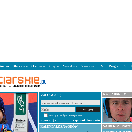
iedza
Dla kibica
O stronie
Zdjęcia
Zawodnicy
Skocznie
LIVE
Program TV
KALENDARIUM
ZALOGUJ SIĘ
pamiętaj na tym komputerze
rejestracja
zapomniałem hasło
NAJBLIŻSZE ZAW
KALENDARZ ZAWODÓW
9 sierpnia 2026 (nie