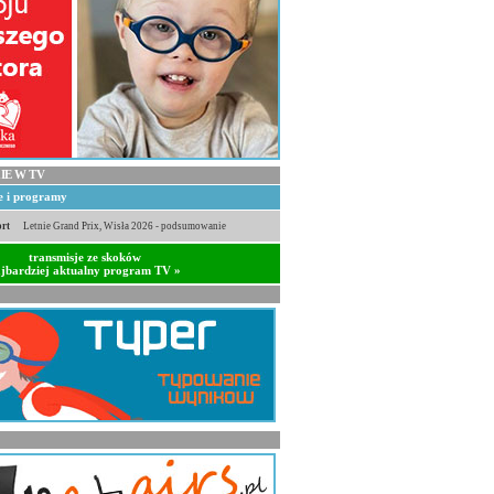
IE W TV
je i programy
rt
Letnie Grand Prix, Wisła 2026 - podsumowanie
transmisje ze skoków
jbardziej aktualny program TV »