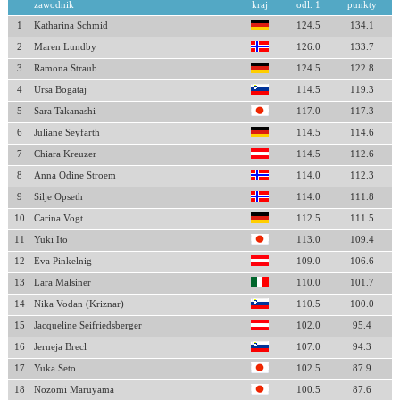
zawodnik
kraj
odl. 1
punkty
1
Katharina Schmid
124.5
134.1
2
Maren Lundby
126.0
133.7
3
Ramona Straub
124.5
122.8
4
Ursa Bogataj
114.5
119.3
5
Sara Takanashi
117.0
117.3
6
Juliane Seyfarth
114.5
114.6
7
Chiara Kreuzer
114.5
112.6
8
Anna Odine Stroem
114.0
112.3
9
Silje Opseth
114.0
111.8
10
Carina Vogt
112.5
111.5
11
Yuki Ito
113.0
109.4
12
Eva Pinkelnig
109.0
106.6
13
Lara Malsiner
110.0
101.7
14
Nika Vodan (Kriznar)
110.5
100.0
15
Jacqueline Seifriedsberger
102.0
95.4
16
Jerneja Brecl
107.0
94.3
17
Yuka Seto
102.5
87.9
18
Nozomi Maruyama
100.5
87.6