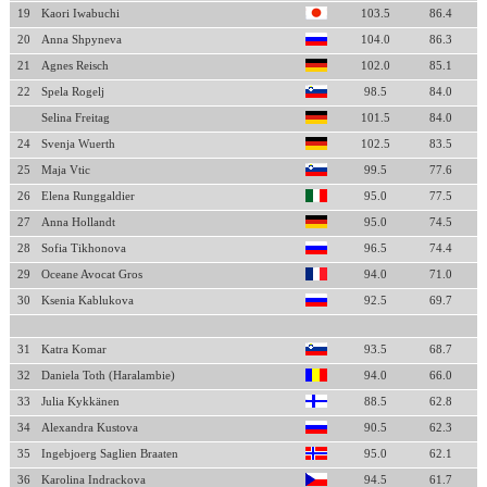
19
Kaori Iwabuchi
103.5
86.4
20
Anna Shpyneva
104.0
86.3
21
Agnes Reisch
102.0
85.1
22
Spela Rogelj
98.5
84.0
Selina Freitag
101.5
84.0
24
Svenja Wuerth
102.5
83.5
25
Maja Vtic
99.5
77.6
26
Elena Runggaldier
95.0
77.5
27
Anna Hollandt
95.0
74.5
28
Sofia Tikhonova
96.5
74.4
29
Oceane Avocat Gros
94.0
71.0
30
Ksenia Kablukova
92.5
69.7
31
Katra Komar
93.5
68.7
32
Daniela Toth (Haralambie)
94.0
66.0
33
Julia Kykkänen
88.5
62.8
34
Alexandra Kustova
90.5
62.3
35
Ingebjoerg Saglien Braaten
95.0
62.1
36
Karolina Indrackova
94.5
61.7