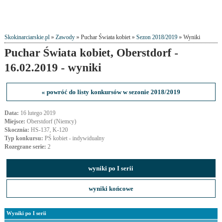
Skokinarciarskie.pl
»
Zawody
» Puchar Świata kobiet »
Sezon 2018/2019
» Wyniki
Puchar Świata kobiet, Oberstdorf -
16.02.2019 - wyniki
« powróć do listy konkursów w sezonie 2018/2019
Data:
16 lutego 2019
Miejsce:
Oberstdorf (Niemcy)
Skocznia:
HS-137, K-120
Typ konkursu:
PŚ kobiet - indywidualny
Rozegrane serie:
2
wyniki po I serii
wyniki końcowe
Wyniki po I serii