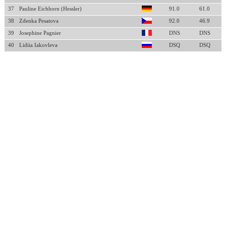
37
Pauline Eichhorn (Hessler)
91.0
61.0
38
Zdenka Pesatova
92.0
46.9
39
Josephine Pagnier
DNS
DNS
40
Lidiia Iakovleva
DSQ
DSQ