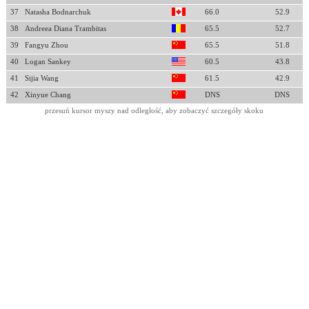
37
Natasha Bodnarchuk
66.0
52.9
38
Andreea Diana Trambitas
65.5
52.7
39
Fangyu Zhou
65.5
51.8
40
Logan Sankey
60.5
43.8
41
Sijia Wang
61.5
42.9
42
Xinyue Chang
DNS
DNS
przesuń kursor myszy nad odległość, aby zobaczyć szczegóły skoku