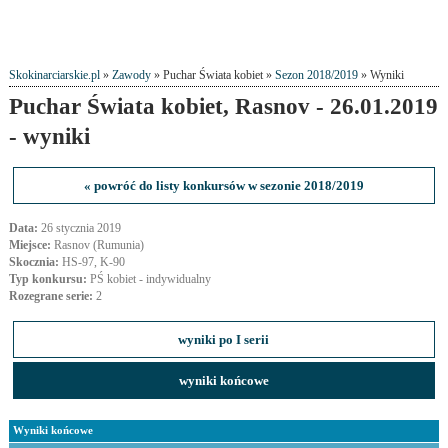
Skokinarciarskie.pl
»
Zawody
» Puchar Świata kobiet »
Sezon 2018/2019
» Wyniki
Puchar Świata kobiet, Rasnov - 26.01.2019
- wyniki
« powróć do listy konkursów w sezonie 2018/2019
Data:
26 stycznia 2019
Miejsce:
Rasnov (Rumunia)
Skocznia:
HS-97, K-90
Typ konkursu:
PŚ kobiet - indywidualny
Rozegrane serie:
2
wyniki po I serii
wyniki końcowe
Wyniki końcowe