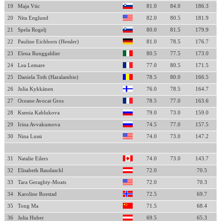
19
Maja Vtic
81.0
84.0
186.3
20
Nita Englund
82.0
80.5
181.9
21
Spela Rogelj
80.0
81.5
179.9
22
Pauline Eichhorn (Hessler)
81.0
78.5
176.7
23
Elena Runggaldier
80.5
77.5
173.0
24
Lea Lemare
77.0
80.5
171.5
25
Daniela Toth (Haralambie)
78.5
80.0
166.5
26
Julia Kykkänen
76.0
78.5
164.7
27
Oceane Avocat Gros
78.5
77.0
163.6
28
Ksenia Kablukova
79.0
73.0
159.0
29
Irina Avvakumova
74.5
77.0
157.5
30
Nina Lussi
74.0
73.0
147.2
31
Natalie Eilers
74.0
73.0
143.7
32
Elisabeth Raudaschl
72.0
70.5
33
Tara Geraghty-Moats
72.0
70.3
34
Karoline Roestad
72.5
69.7
35
Tong Ma
71.5
68.4
36
Julia Huber
69.5
65.3