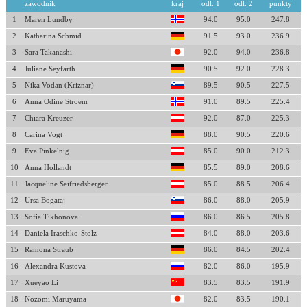
zawodnik
kraj
odl. 1
odl. 2
punkty
1
Maren Lundby
94.0
95.0
247.8
2
Katharina Schmid
91.5
93.0
236.9
3
Sara Takanashi
92.0
94.0
236.8
4
Juliane Seyfarth
90.5
92.0
228.3
5
Nika Vodan (Kriznar)
89.5
90.5
227.5
6
Anna Odine Stroem
91.0
89.5
225.4
7
Chiara Kreuzer
92.0
87.0
225.3
8
Carina Vogt
88.0
90.5
220.6
9
Eva Pinkelnig
85.0
90.0
212.3
10
Anna Hollandt
85.5
89.0
208.6
11
Jacqueline Seifriedsberger
85.0
88.5
206.4
12
Ursa Bogataj
86.0
88.0
205.9
13
Sofia Tikhonova
86.0
86.5
205.8
14
Daniela Iraschko-Stolz
84.0
88.0
203.6
15
Ramona Straub
86.0
84.5
202.4
16
Alexandra Kustova
82.0
86.0
195.9
17
Xueyao Li
83.5
83.5
191.9
18
Nozomi Maruyama
82.0
83.5
190.1