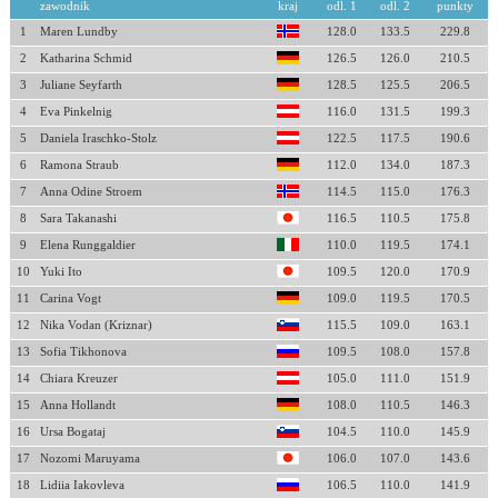
zawodnik
kraj
odl. 1
odl. 2
punkty
1
Maren Lundby
128.0
133.5
229.8
2
Katharina Schmid
126.5
126.0
210.5
3
Juliane Seyfarth
128.5
125.5
206.5
4
Eva Pinkelnig
116.0
131.5
199.3
5
Daniela Iraschko-Stolz
122.5
117.5
190.6
6
Ramona Straub
112.0
134.0
187.3
7
Anna Odine Stroem
114.5
115.0
176.3
8
Sara Takanashi
116.5
110.5
175.8
9
Elena Runggaldier
110.0
119.5
174.1
10
Yuki Ito
109.5
120.0
170.9
11
Carina Vogt
109.0
119.5
170.5
12
Nika Vodan (Kriznar)
115.5
109.0
163.1
13
Sofia Tikhonova
109.5
108.0
157.8
14
Chiara Kreuzer
105.0
111.0
151.9
15
Anna Hollandt
108.0
110.5
146.3
16
Ursa Bogataj
104.5
110.0
145.9
17
Nozomi Maruyama
106.0
107.0
143.6
18
Lidiia Iakovleva
106.5
110.0
141.9