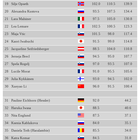
19
Silje Opseth
102.0
110.5
139.9
20
Alexandra Kustova
93.5
107.5
134.4
21
Lara Malsiner
97.5
105.0
130.8
22
Lea Lemare
102.5
100.5
123.3
23
Maja Vtic
101.5
98.0
117.4
24
Kaori Iwabuchi
91.5
99.0
114.8
25
Jacqueline Seifriedsberger
88.5
104.0
110.8
26
Jerneja Brecl
94.5
95.0
107.7
27
Spela Rogelj
97.0
93.5
107.0
28
Lucile Morat
91.0
95.5
105.6
29
Julia Kykkänen
93.0
94.5
102.0
30
Xueyao Li
96.0
91.5
100.4
31
Pauline Eichhorn (Hessler)
92.0
44.2
32
Haruka Iwasa
88.5
40.6
33
Nita Englund
87.5
37.1
34
Ksenia Kablukova
84.0
35.1
35
Daniela Toth (Haralambie)
85.5
34.0
36
Katra Komar
84.5
31.0