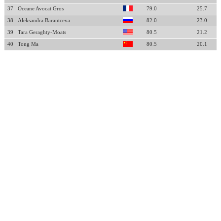
37
Oceane Avocat Gros
79.0
25.7
38
Aleksandra Barantceva
82.0
23.0
39
Tara Geraghty-Moats
80.5
21.2
40
Tong Ma
80.5
20.1