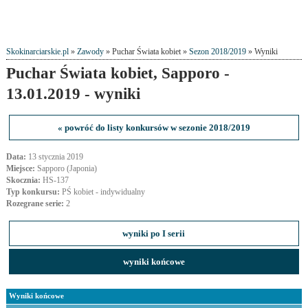
Skokinarciarskie.pl
»
Zawody
» Puchar Świata kobiet »
Sezon 2018/2019
» Wyniki
Puchar Świata kobiet, Sapporo -
13.01.2019 - wyniki
« powróć do listy konkursów w sezonie 2018/2019
Data:
13 stycznia 2019
Miejsce:
Sapporo (Japonia)
Skocznia:
HS-137
Typ konkursu:
PŚ kobiet - indywidualny
Rozegrane serie:
2
wyniki po I serii
wyniki końcowe
Wyniki końcowe