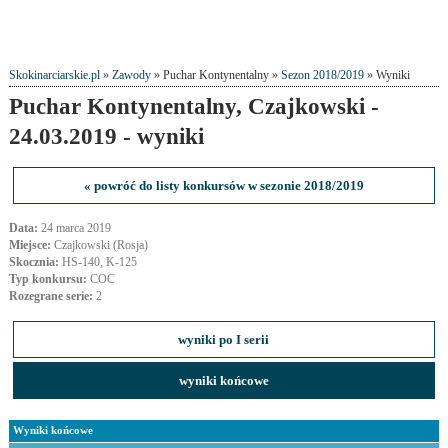
Skokinarciarskie.pl
»
Zawody
» Puchar Kontynentalny »
Sezon 2018/2019
» Wyniki
Puchar Kontynentalny, Czajkowski -
24.03.2019 - wyniki
« powróć do listy konkursów w sezonie 2018/2019
Data:
24 marca 2019
Miejsce:
Czajkowski (Rosja)
Skocznia:
HS-140, K-125
Typ konkursu:
COC
Rozegrane serie:
2
wyniki po I serii
wyniki końcowe
Wyniki końcowe