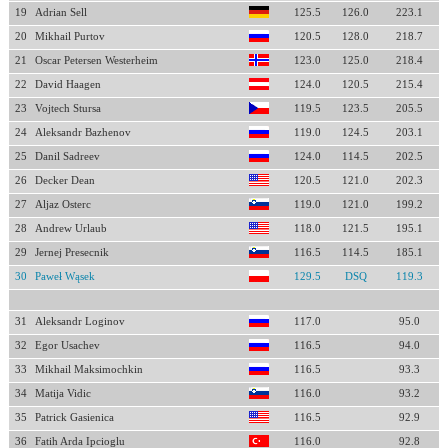
19
Adrian Sell
125.5
126.0
223.1
20
Mikhail Purtov
120.5
128.0
218.7
21
Oscar Petersen Westerheim
123.0
125.0
218.4
22
David Haagen
124.0
120.5
215.4
23
Vojtech Stursa
119.5
123.5
205.5
24
Aleksandr Bazhenov
119.0
124.5
203.1
25
Danil Sadreev
124.0
114.5
202.5
26
Decker Dean
120.5
121.0
202.3
27
Aljaz Osterc
119.0
121.0
199.2
28
Andrew Urlaub
118.0
121.5
195.1
29
Jernej Presecnik
116.5
114.5
185.1
30
Paweł Wąsek
129.5
DSQ
119.3
31
Aleksandr Loginov
117.0
95.0
32
Egor Usachev
116.5
94.0
33
Mikhail Maksimochkin
116.5
93.3
34
Matija Vidic
116.0
93.2
35
Patrick Gasienica
116.5
92.9
36
Fatih Arda Ipcioglu
116.0
92.8