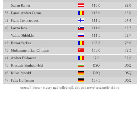
Stefan Rainer
115.0
92.8
38
Daniel Andrei Cacina
113.0
85.0
39
Frans Taehkaevuori
111.5
84.4
40
Lovro Kos
111.0
82.7
Vadim Shishkin
111.5
82.7
42
Hunor Farkas
108.5
76.6
43
Muhammet Irfan Cintimar
105.0
72.3
44
Andrei Feldorean
97.0
57.6
45
Krasimir Simitchiyiski
DSQ
DSQ
46
Kilian Maerkl
DSQ
DSQ
47
Felix Hoffmann
137.5
DSQ
przesuń kursor myszy nad odległość, aby zobaczyć szczegóły skoku