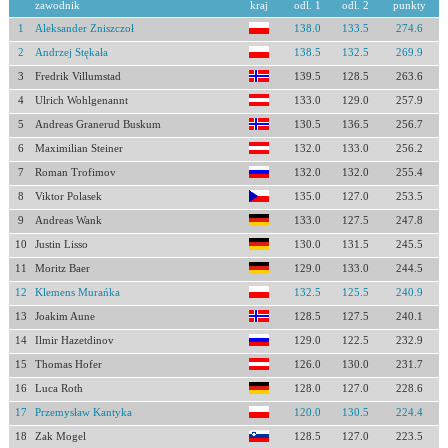
zawodnik
kraj
odl. 1
odl. 2
punkty
1
Aleksander Zniszczoł
138.0
133.5
274.6
2
Andrzej Stękała
138.5
132.5
269.9
3
Fredrik Villumstad
139.5
128.5
263.6
4
Ulrich Wohlgenannt
133.0
129.0
257.9
5
Andreas Granerud Buskum
130.5
136.5
256.7
6
Maximilian Steiner
132.0
133.0
256.2
7
Roman Trofimov
132.0
132.0
255.4
8
Viktor Polasek
135.0
127.0
253.5
9
Andreas Wank
133.0
127.5
247.8
10
Justin Lisso
130.0
131.5
245.5
11
Moritz Baer
129.0
133.0
244.5
12
Klemens Murańka
132.5
125.5
240.9
13
Joakim Aune
128.5
127.5
240.1
14
Ilmir Hazetdinov
129.0
122.5
232.9
15
Thomas Hofer
126.0
130.0
231.7
16
Luca Roth
128.0
127.0
228.6
17
Przemysław Kantyka
120.0
130.5
224.4
18
Zak Mogel
128.5
127.0
223.5