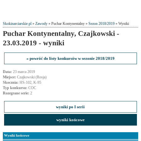
Skokinarciarskie.pl
»
Zawody
» Puchar Kontynentalny »
Sezon 2018/2019
» Wyniki
Puchar Kontynentalny, Czajkowski -
23.03.2019 - wyniki
« powróć do listy konkursów w sezonie 2018/2019
Data:
23 marca 2019
Miejsce:
Czajkowski (Rosja)
Skocznia:
HS-102, K-95
Typ konkursu:
COC
Rozegrane serie:
2
wyniki po I serii
wyniki końcowe
Wyniki końcowe