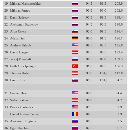
19
Mikhail Maksimochkin
94.5
89.5
205.9
20
Mikhail Purtov
90.5
93.0
202.6
21
Danil Sadreev
93.5
89.5
199.4
22
Aleksandr Bazhenov
94.5
90.5
198.6
23
Aljaz Osterc
92.0
89.5
196.4
24
Adrian Sell
88.0
91.5
196.1
25
Andrew Urlaub
89.5
92.5
195.8
26
David Haagen
90.5
88.5
193.4
27
Jernej Presecnik
90.5
89.0
189.5
28
Fatih Arda Ipcioglu
91.0
86.5
186.3
29
Thomas Hofer
93.0
DSQ
112.8
30
Lovro Kos
89.5
DSQ
94.7
31
Decker Dean
89.0
94.4
32
Stefan Rainer
90.0
94.2
33
Patrick Gasienica
89.5
92.9
Daniel Andrei Cacina
86.5
92.9
35
Aleksandr Loginov
88.5
92.5
36
Egor Usachev
87.5
90.7