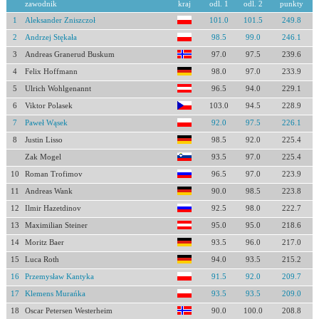
zawodnik
kraj
odl. 1
odl. 2
punkty
1
Aleksander Zniszczoł
101.0
101.5
249.8
2
Andrzej Stękała
98.5
99.0
246.1
3
Andreas Granerud Buskum
97.0
97.5
239.6
4
Felix Hoffmann
98.0
97.0
233.9
5
Ulrich Wohlgenannt
96.5
94.0
229.1
6
Viktor Polasek
103.0
94.5
228.9
7
Paweł Wąsek
92.0
97.5
226.1
8
Justin Lisso
98.5
92.0
225.4
Zak Mogel
93.5
97.0
225.4
10
Roman Trofimov
96.5
97.0
223.9
11
Andreas Wank
90.0
98.5
223.8
12
Ilmir Hazetdinov
92.5
98.0
222.7
13
Maximilian Steiner
95.0
95.0
218.6
14
Moritz Baer
93.5
96.0
217.0
15
Luca Roth
94.0
93.5
215.2
16
Przemysław Kantyka
91.5
92.0
209.7
17
Klemens Murańka
93.5
93.5
209.0
18
Oscar Petersen Westerheim
90.0
100.0
208.8