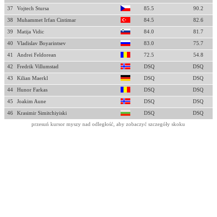
37
Vojtech Stursa
85.5
90.2
38
Muhammet Irfan Cintimar
84.5
82.6
39
Matija Vidic
84.0
81.7
40
Vladislav Boyarintsev
83.0
75.7
41
Andrei Feldorean
72.5
54.8
42
Fredrik Villumstad
DSQ
DSQ
43
Kilian Maerkl
DSQ
DSQ
44
Hunor Farkas
DSQ
DSQ
45
Joakim Aune
DSQ
DSQ
46
Krasimir Simitchiyiski
DSQ
DSQ
przesuń kursor myszy nad odległość, aby zobaczyć szczegóły skoku