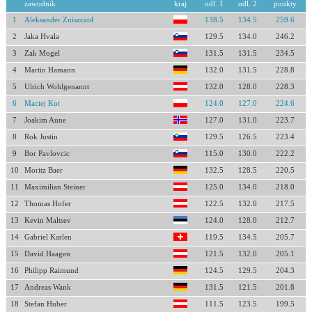
zawodnik
kraj
odl. 1
odl. 2
punkty
1
Aleksander Zniszczoł
138.5
134.5
259.6
2
Jaka Hvala
129.5
134.0
246.2
3
Zak Mogel
131.5
131.5
234.5
4
Martin Hamann
132.0
131.5
228.8
5
Ulrich Wohlgenannt
132.0
128.0
228.3
6
Maciej Kot
124.0
127.0
224.6
7
Joakim Aune
127.0
131.0
223.7
8
Rok Justin
129.5
126.5
223.4
9
Bor Pavlovcic
115.0
130.0
222.2
10
Moritz Baer
132.5
128.5
220.5
11
Maximilian Steiner
125.0
134.0
218.0
12
Thomas Hofer
122.5
132.0
217.5
13
Kevin Maltsev
124.0
128.0
212.7
14
Gabriel Karlen
119.5
134.5
205.7
15
David Haagen
121.5
132.0
205.1
16
Philipp Raimund
124.5
129.5
204.3
17
Andreas Wank
131.5
121.5
201.8
18
Stefan Huber
111.5
123.5
199.5