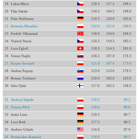
19
Lukas Hlava
129.5
117.5
199.1
20
Filip Sakala
134.5
104.5
199.0
21
Felix Hoffmann
119.5
120.0
195.6
22
Klemens Murańka
122.0
121.0
188.9
23
Fredrik Villumstad
118.0
119.0
184.5
24
Vojtech Stursa
120.5
119.5
183.1
25
Luca Egloff
118.5
114.5
181.9
26
Tomaz Naglic
126.5
107.0
176.3
27
Kacper Juroszek
121.0
107.0
173.0
28
Andraz Pograjc
123.0
113.0
170.5
29
Roman Trofimov
120.0
103.0
163.0
30
Juho Ojala
117.0
105.5
158.3
31
Andrzej Stękała
116.5
90.2
32
Tomasz Pilch
118.0
89.8
33
Justin Lisso
119.5
89.7
34
Luca Roth
117.5
88.5
35
Andrew Urlaub
116.0
87.9
36
Przemysław Kantyka
116.0
86.3