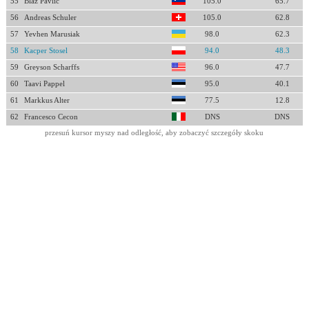
55
Blaz Pavlic
105.0
65.7
56
Andreas Schuler
105.0
62.8
57
Yevhen Marusiak
98.0
62.3
58
Kacper Stosel
94.0
48.3
59
Greyson Scharffs
96.0
47.7
60
Taavi Pappel
95.0
40.1
61
Markkus Alter
77.5
12.8
62
Francesco Cecon
DNS
DNS
przesuń kursor myszy nad odległość, aby zobaczyć szczegóły skoku