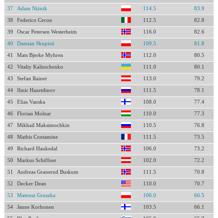
37
Adam Niżnik
114.5
83.9
38
Federico Cecon
112.5
82.8
39
Oscar Petersen Westerheim
116.0
82.6
40
Damian Skupień
109.5
81.8
41
Mats Bjerke Myhren
112.0
80.5
42
Vitaliy Kalinichenko
111.0
80.1
43
Stefan Rainer
113.0
79.2
44
Ilmir Hazetdinov
111.5
78.1
45
Elias Vanska
108.0
77.4
46
Florian Molnar
110.0
77.3
47
Mikhail Maksimochkin
110.5
76.8
48
Mathis Contamine
111.5
73.5
49
Richard Haukedal
106.0
73.2
50
Markus Schiffner
102.0
72.2
51
Andreas Granerud Buskum
111.5
70.8
52
Decker Dean
110.0
70.7
53
Mateusz Gruszka
106.0
66.5
54
Janne Korhonen
103.5
66.1