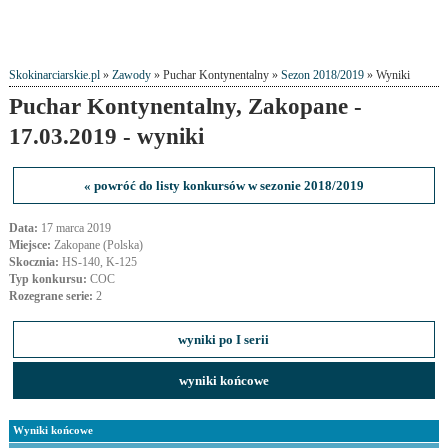
Skokinarciarskie.pl
»
Zawody
» Puchar Kontynentalny »
Sezon 2018/2019
» Wyniki
Puchar Kontynentalny, Zakopane -
17.03.2019 - wyniki
« powróć do listy konkursów w sezonie 2018/2019
Data:
17 marca 2019
Miejsce:
Zakopane (Polska)
Skocznia:
HS-140, K-125
Typ konkursu:
COC
Rozegrane serie:
2
wyniki po I serii
wyniki końcowe
Wyniki końcowe