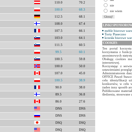
110.0
70.2
nie
100.0
68.3
nie wiem
112.5
68.1
108.0
67.4
LINKI SPONSORO
meble biurowe war
107.5
66.1
Torty Piaseczno
krzesła biurowe wa
103.0
64.1
COOKIES
111.5
60.5
Ten portal korzyst
korzystania z funkcj
99.5
60.1
anonimowych statyst
Obsługę cookies mo
100.5
59.8
internetowej.
Korzystając z serw
100.0
50.0
ustawieniami przegląd
Administratorem dany
107.0
45.0
OFFICE Paweł Stawow
celu identyfikacji 
100.5
38.9
konkursów, w celu w
żaden inny sposób ar
90.0
38.0
Publikowane materiał
śledzenia, stosowane 
89.5
36.8
86.0
27.6
DNS
DNS
DNS
DNS
DSQ
DSQ
DSQ
DSQ