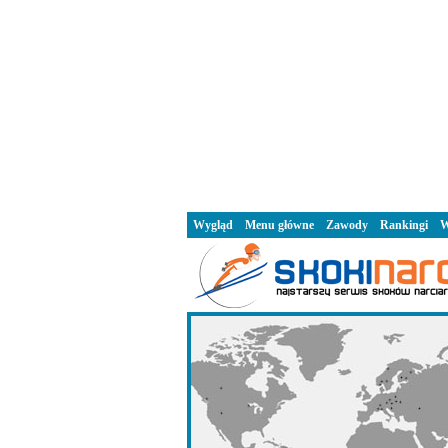
Wygląd
Menu główne
Zawody
Rankingi
W