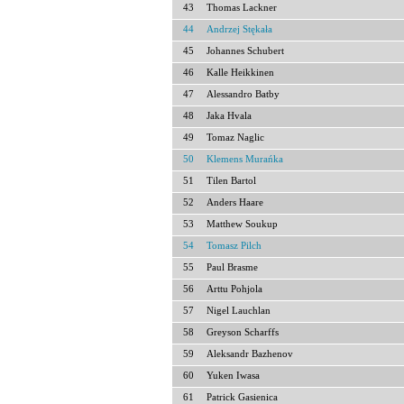
43
Thomas Lackner
44
Andrzej Stękała
45
Johannes Schubert
46
Kalle Heikkinen
47
Alessandro Batby
48
Jaka Hvala
49
Tomaz Naglic
50
Klemens Murańka
51
Tilen Bartol
52
Anders Haare
53
Matthew Soukup
54
Tomasz Pilch
55
Paul Brasme
56
Arttu Pohjola
57
Nigel Lauchlan
58
Greyson Scharffs
59
Aleksandr Bazhenov
60
Yuken Iwasa
61
Patrick Gasienica