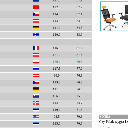
117.5
87.9
122.5
87.7
114.5
87.1
114.5
84.9
111.0
84.5
120.0
83.9
116.5
81.6
121.0
81.4
120.0
79.8
117.5
77.0
98.0
76.9
113.0
76.7
111.5
76.0
106.0
75.3
114.5
74.7
110.0
71.3
SONDA
98.5
70.8
Czy Polak wygra L
113.0
70.8
tak