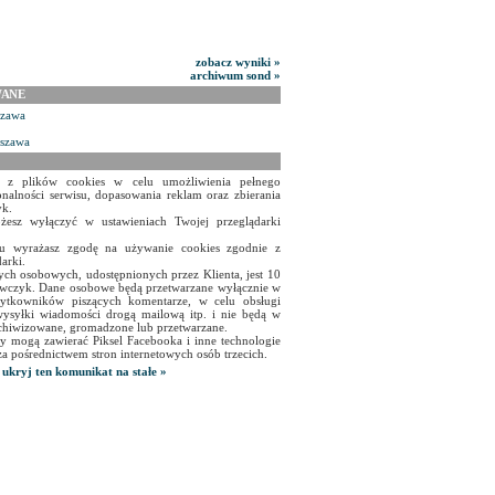
zobacz wyniki »
archiwum sond »
WANE
szawa
rszawa
a z plików cookies w celu umożliwienia pełnego
onalności serwisu, dopasowania reklam oraz zbierania
yk.
żesz wyłączyć w ustawieniach Twojej przeglądarki
isu wyrażasz zgodę na używanie cookies zgodnie z
arki.
ch osobowych, udostępnionych przez Klienta, jest 10
czyk. Dane osobowe będą przetwarzane wyłącznie w
użytkowników piszących komentarze, w celu obsługi
ysyłki wiadomości drogą mailową itp. i nie będą w
chiwizowane, gromadzone lub przetwarzane.
y mogą zawierać Piksel Facebooka i inne technologie
za pośrednictwem stron internetowych osób trzecich.
ukryj ten komunikat na stałe »