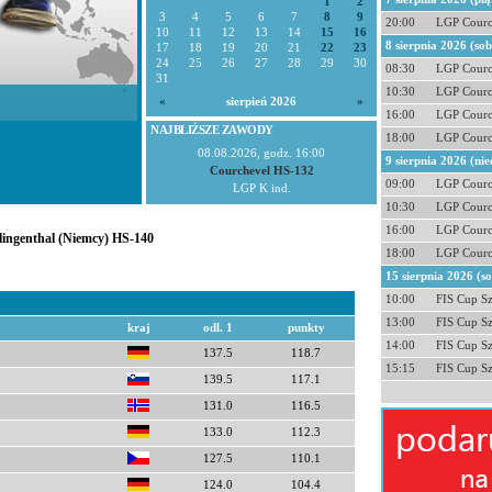
1
2
3
4
5
6
7
8
9
20:00
LGP Courc
10
11
12
13
14
15
16
8 sierpnia 2026 (so
17
18
19
20
21
22
23
24
25
26
27
28
29
30
08:30
LGP Courc
31
10:30
LGP Courc
«
sierpień 2026
»
16:00
LGP Courc
NAJBLIŻSZE ZAWODY
18:00
LGP Courc
08.08.2026, godz. 16:00
9 sierpnia 2026 (nie
Courchevel HS-132
09:00
LGP Courc
LGP K ind.
10:30
LGP Courc
16:00
LGP Courc
Klingenthal (Niemcy) HS-140
18:00
LGP Courc
15 sierpnia 2026 (s
10:00
FIS Cup S
13:00
FIS Cup S
kraj
odl. 1
punkty
14:00
FIS Cup S
137.5
118.7
15:15
FIS Cup S
139.5
117.1
131.0
116.5
133.0
112.3
127.5
110.1
124.0
104.4