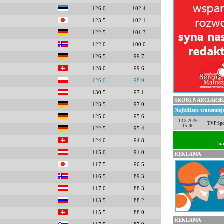
126.0
102.4
123.5
102.1
122.5
101.3
122.0
100.0
126.5
99.7
128.0
99.6
126.0
98.9
130.5
97.1
SKOKI NARCIARSK
123.5
97.0
Najbliższe transmis
125.0
95.6
13.8.2026
TVP Spo
15:00
122.5
95.4
124.0
94.8
na
115.0
91.0
REKLAMA
117.5
90.5
116.5
89.3
117.0
88.3
113.5
88.2
115.5
88.0
REKLAMA