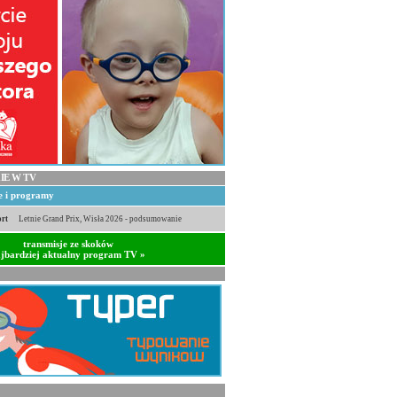
IE W TV
je i programy
rt
Letnie Grand Prix, Wisła 2026 - podsumowanie
transmisje ze skoków
jbardziej aktualny program TV »