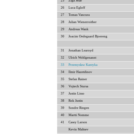
25
Ziga Jelar
26
Luca Egloff
27
Tomas Vancura
28
Julian Wienerroither
29
Andreas Wank
30
Joacim Oedegaard Bjoereng
31
Jonathan Learoyd
32
Ulrich Wohlgenannt
33
Przemysław Kantyka
34
Ilmir Hazetdinov
35
Stefan Rainer
36
Vojtech Stursa
37
Justin Lisso
38
Rok Justin
39
Sondre Ringen
40
Martti Nomme
41
Casey Larson
Kevin Maltsev