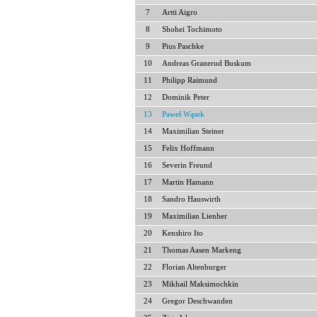
7
Artti Aigro
8
Shohei Tochimoto
9
Pius Paschke
10
Andreas Granerud Buskum
11
Philipp Raimund
12
Dominik Peter
13
Paweł Wąsek
14
Maximilian Steiner
15
Felix Hoffmann
16
Severin Freund
17
Martin Hamann
18
Sandro Hauswirth
19
Maximilian Lienher
20
Kenshiro Ito
21
Thomas Aasen Markeng
22
Florian Altenburger
23
Mikhail Maksimochkin
24
Gregor Deschwanden