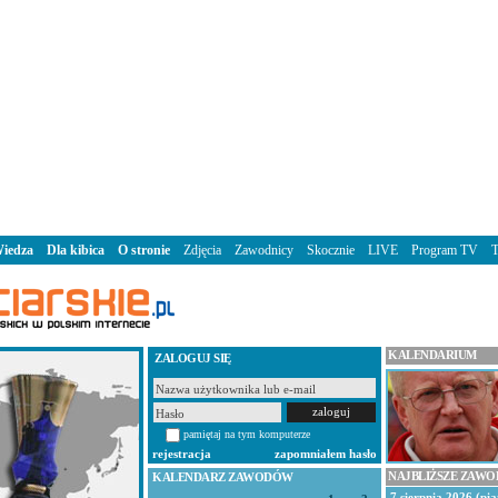
iedza
Dla kibica
O stronie
Zdjęcia
Zawodnicy
Skocznie
LIVE
Program TV
KALENDARIUM
ZALOGUJ SIĘ
pamiętaj na tym komputerze
rejestracja
zapomniałem hasło
NAJBLIŻSZE ZAW
KALENDARZ ZAWODÓW
7 sierpnia 2026 (pią