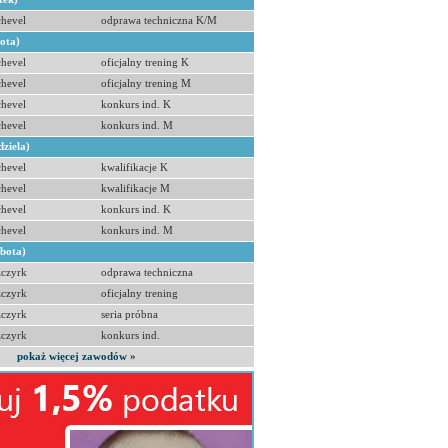
hevel
odprawa techniczna K/M
bota)
hevel
oficjalny trening K
hevel
oficjalny trening M
hevel
konkurs ind. K
hevel
konkurs ind. M
dziela)
hevel
kwalifikacje K
hevel
kwalifikacje M
hevel
konkurs ind. K
hevel
konkurs ind. M
obota)
zczyrk
odprawa techniczna
zczyrk
oficjalny trening
zczyrk
seria próbna
zczyrk
konkurs ind.
pokaż więcej zawodów »