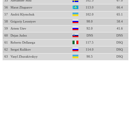
55
Alexander Mitz
102.5
67.0
56
Marat Zhaparov
113.0
66.4
57
Andrii Klymchuk
102.0
65.1
58
Grigoriy Leontyev
98.0
58.4
59
Artem Utev
92.0
41.6
60
Dejan Judez
DNS
DNS
61
Roberto Dellasega
117.5
DSQ
62
Sergei Kulikov
114.0
DSQ
63
Vasyl Zhurakivskyy
90.5
DSQ