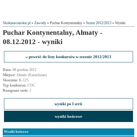
Skokinarciarskie.pl
»
Zawody
» Puchar Kontynentalny »
Sezon 2012/2013
» Wyniki
Puchar Kontynentalny, Ałmaty -
08.12.2012 - wyniki
« powróć do listy konkursów w sezonie 2012/2013
Data:
08 grudnia 2012
Miejsce:
Ałmaty (Kazachstan)
Skocznia:
K-125
Typ konkursu:
COC
Rozegrane serie:
2
wyniki po I serii
wyniki końcowe
Wyniki końcowe