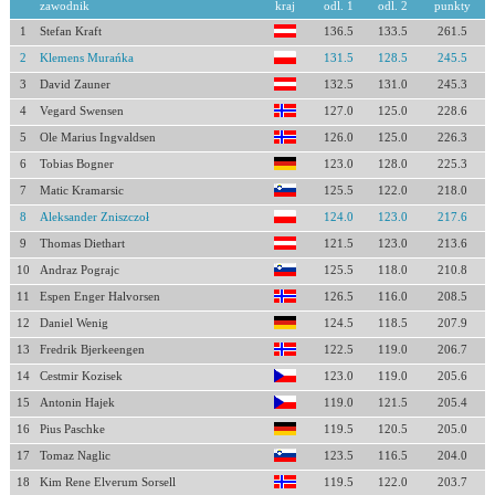
zawodnik
kraj
odl. 1
odl. 2
punkty
1
Stefan Kraft
136.5
133.5
261.5
2
Klemens Murańka
131.5
128.5
245.5
3
David Zauner
132.5
131.0
245.3
4
Vegard Swensen
127.0
125.0
228.6
5
Ole Marius Ingvaldsen
126.0
125.0
226.3
6
Tobias Bogner
123.0
128.0
225.3
7
Matic Kramarsic
125.5
122.0
218.0
8
Aleksander Zniszczoł
124.0
123.0
217.6
9
Thomas Diethart
121.5
123.0
213.6
10
Andraz Pograjc
125.5
118.0
210.8
11
Espen Enger Halvorsen
126.5
116.0
208.5
12
Daniel Wenig
124.5
118.5
207.9
13
Fredrik Bjerkeengen
122.5
119.0
206.7
14
Cestmir Kozisek
123.0
119.0
205.6
15
Antonin Hajek
119.0
121.5
205.4
16
Pius Paschke
119.5
120.5
205.0
17
Tomaz Naglic
123.5
116.5
204.0
18
Kim Rene Elverum Sorsell
119.5
122.0
203.7