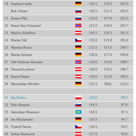
19
Stephan Leyhe
120.5
119.5
203.5
Rok Urbanc
118.5
121.5
203.5
21
Primoz Pikl
123.0
117.0
202.5
22
Simen Key Grimsrud
121.0
118.0
201.7
23
Markus Schiffner
118.5
120.5
201.2
24
Martin Cikl
125.0
115.0
201.0
25
Marinus Kraus
123.5
115.5
200.7
26
Martin Schmitt
130.0
117.0
199.6
27
Atle Pedersen Roensen
124.0
115.0
198.7
28
Thomas Lackner
120.0
116.5
196.7
29
Daniel Huber
119.0
115.0
188.2
30
Maximilian Mechler
131.5
DSQ
124.2
31
Jan Ziobro
120.0
98.0
32
Nejc Dezman
118.5
97.8
33
Sabirzhan Muminov
118.5
97.3
34
Jan Maylaender
116.5
94.7
35
Vojtech Stursa
116.5
94.2
36
Stefan Hayboeck
117.0
93.6