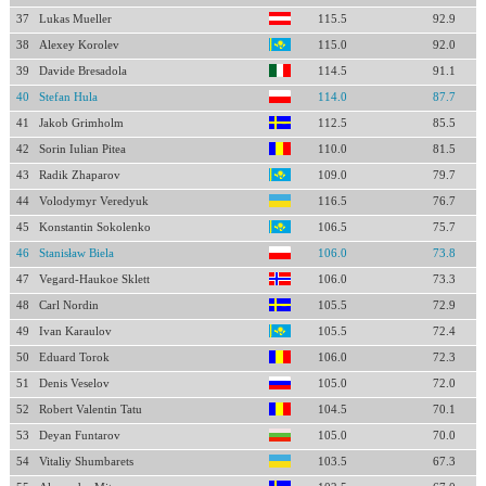
37
Lukas Mueller
115.5
92.9
38
Alexey Korolev
115.0
92.0
39
Davide Bresadola
114.5
91.1
40
Stefan Hula
114.0
87.7
41
Jakob Grimholm
112.5
85.5
42
Sorin Iulian Pitea
110.0
81.5
43
Radik Zhaparov
109.0
79.7
44
Volodymyr Veredyuk
116.5
76.7
45
Konstantin Sokolenko
106.5
75.7
46
Stanisław Biela
106.0
73.8
47
Vegard-Haukoe Sklett
106.0
73.3
48
Carl Nordin
105.5
72.9
49
Ivan Karaulov
105.5
72.4
50
Eduard Torok
106.0
72.3
51
Denis Veselov
105.0
72.0
52
Robert Valentin Tatu
104.5
70.1
53
Deyan Funtarov
105.0
70.0
54
Vitaliy Shumbarets
103.5
67.3