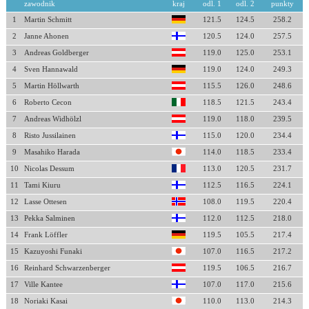
zawodnik
kraj
odl. 1
odl. 2
punkty
1
Martin Schmitt
121.5
124.5
258.2
2
Janne Ahonen
120.5
124.0
257.5
3
Andreas Goldberger
119.0
125.0
253.1
4
Sven Hannawald
119.0
124.0
249.3
5
Martin Höllwarth
115.5
126.0
248.6
6
Roberto Cecon
118.5
121.5
243.4
7
Andreas Widhölzl
119.0
118.0
239.5
8
Risto Jussilainen
115.0
120.0
234.4
9
Masahiko Harada
114.0
118.5
233.4
10
Nicolas Dessum
113.0
120.5
231.7
11
Tami Kiuru
112.5
116.5
224.1
12
Lasse Ottesen
108.0
119.5
220.4
13
Pekka Salminen
112.0
112.5
218.0
14
Frank Löffler
119.5
105.5
217.4
15
Kazuyoshi Funaki
107.0
116.5
217.2
16
Reinhard Schwarzenberger
119.5
106.5
216.7
17
Ville Kantee
107.0
117.0
215.6
18
Noriaki Kasai
110.0
113.0
214.3