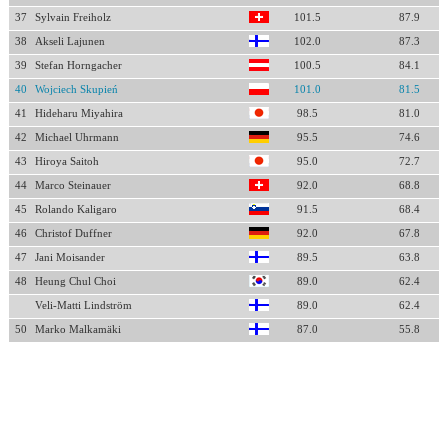
37
Sylvain Freiholz
101.5
87.9
38
Akseli Lajunen
102.0
87.3
39
Stefan Horngacher
100.5
84.1
40
Wojciech Skupień
101.0
81.5
41
Hideharu Miyahira
98.5
81.0
42
Michael Uhrmann
95.5
74.6
43
Hiroya Saitoh
95.0
72.7
44
Marco Steinauer
92.0
68.8
45
Rolando Kaligaro
91.5
68.4
46
Christof Duffner
92.0
67.8
47
Jani Moisander
89.5
63.8
48
Heung Chul Choi
89.0
62.4
Veli-Matti Lindström
89.0
62.4
50
Marko Malkamäki
87.0
55.8