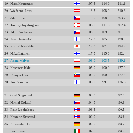
19
Matti Hautamäki
107.5
114.0
211.1
20
Wolfgang Loitzl
113.5
108.0
210.6
21
Jakub Hlava
110.5
108.0
203.7
22
Tommy Ingebrigtsen
106.0
111.5
202.4
23
Jakub Suchacek
108.5
109.0
201.9
24
Jussi Hautamäki
112.0
105.0
198.0
25
Kazuki Nishishita
112.0
101.5
194.2
26
Mika Laitinen
117.5
115.0
192.4
27
Adam Małysz
108.0
103.5
189.1
28
Hansjörg Jäkle
105.0
100.0
177.9
29
Damjan Fras
105.5
100.0
177.8
30
Jani Soininen
105.0
99.0
176.6
31
Gerd Siegmund
105.0
92.7
32
Michal Dolezal
104.5
90.8
33
Roar Ljoekelsoey
103.5
90.5
34
Henning Stensrud
102.0
88.8
35
Alexander Herr
102.5
88.2
Ivan Lunardi
102.5
88.2