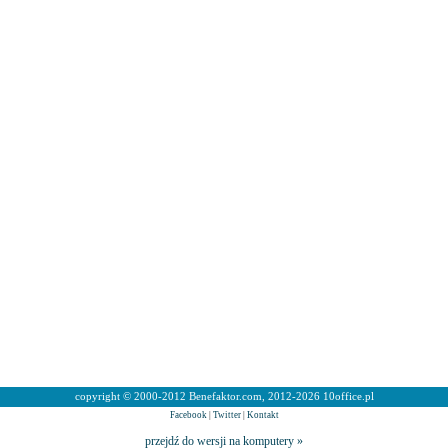
copyright © 2000-2012 Benefaktor.com, 2012-2026 10office.pl
Facebook
|
Twitter
|
Kontakt
przejdź do wersji na komputery »