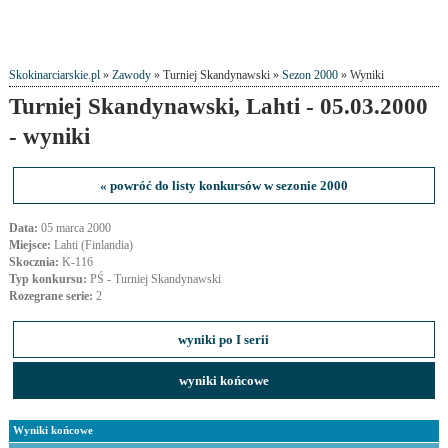
Skokinarciarskie.pl
»
Zawody
» Turniej Skandynawski »
Sezon 2000
» Wyniki
Turniej Skandynawski, Lahti - 05.03.2000
- wyniki
« powróć do listy konkursów w sezonie 2000
Data:
05 marca 2000
Miejsce:
Lahti (Finlandia)
Skocznia:
K-116
Typ konkursu:
PŚ - Turniej Skandynawski
Rozegrane serie:
2
wyniki po I serii
wyniki końcowe
Wyniki końcowe