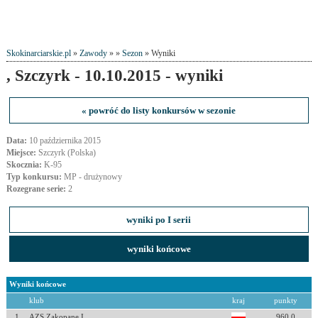
Skokinarciarskie.pl
»
Zawody
» »
Sezon
» Wyniki
, Szczyrk - 10.10.2015 - wyniki
« powróć do listy konkursów w sezonie
Data:
10 października 2015
Miejsce:
Szczyrk (Polska)
Skocznia:
K-95
Typ konkursu:
MP - drużynowy
Rozegrane serie:
2
wyniki po I serii
wyniki końcowe
Wyniki końcowe
klub
kraj
punkty
1
AZS Zakopane I
960.0