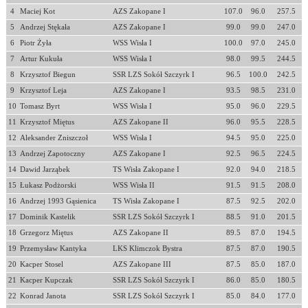
4
Maciej Kot
AZS Zakopane I
107.0
96.0
257.5
5
Andrzej Stękała
AZS Zakopane I
99.0
99.0
247.0
6
Piotr Żyła
WSS Wisła I
100.0
97.0
245.0
7
Artur Kukuła
WSS Wisła I
98.0
99.5
244.5
8
Krzysztof Biegun
SSR LZS Sokół Szczyrk I
96.5
100.0
242.5
9
Krzysztof Leja
AZS Zakopane I
93.5
98.5
231.0
10
Tomasz Byrt
WSS Wisła I
95.0
96.0
229.5
11
Krzysztof Miętus
AZS Zakopane II
96.0
95.5
228.5
12
Aleksander Zniszczoł
WSS Wisła I
94.5
95.0
225.0
13
Andrzej Zapotoczny
AZS Zakopane I
92.5
96.5
224.5
14
Dawid Jarząbek
TS Wisła Zakopane I
92.0
94.0
218.5
15
Łukasz Podżorski
WSS Wisła II
91.5
91.5
208.0
16
Andrzej 1993 Gąsienica
TS Wisła Zakopane I
87.5
92.5
202.0
17
Dominik Kastelik
SSR LZS Sokół Szczyrk I
88.5
91.0
201.5
18
Grzegorz Miętus
AZS Zakopane II
89.5
87.0
194.5
19
Przemysław Kantyka
LKS Klimczok Bystra
87.5
87.0
190.5
20
Kacper Stosel
AZS Zakopane III
87.5
85.0
187.0
21
Kacper Kupczak
SSR LZS Sokół Szczyrk I
86.0
85.0
180.5
22
Konrad Janota
SSR LZS Sokół Szczyrk I
85.0
84.0
177.0