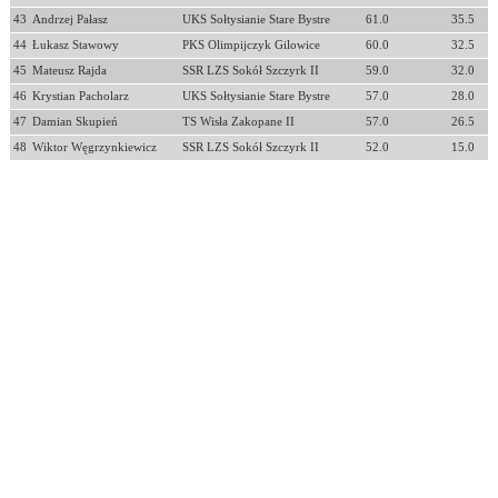
43
Andrzej Pałasz
UKS Sołtysianie Stare Bystre
61.0
35.5
44
Łukasz Stawowy
PKS Olimpijczyk Gilowice
60.0
32.5
45
Mateusz Rajda
SSR LZS Sokół Szczyrk II
59.0
32.0
46
Krystian Pacholarz
UKS Sołtysianie Stare Bystre
57.0
28.0
47
Damian Skupień
TS Wisła Zakopane II
57.0
26.5
48
Wiktor Węgrzynkiewicz
SSR LZS Sokół Szczyrk II
52.0
15.0