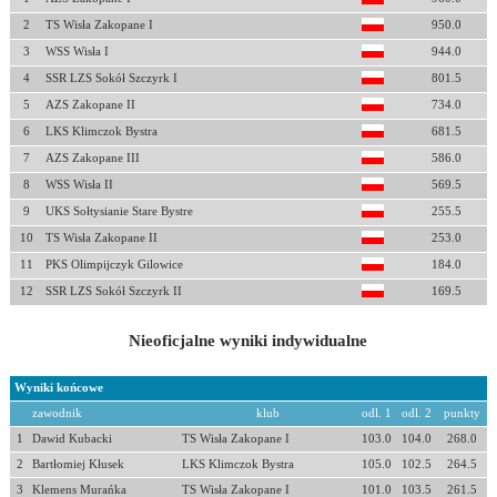
2
TS Wisła Zakopane I
950.0
3
WSS Wisła I
944.0
4
SSR LZS Sokół Szczyrk I
801.5
5
AZS Zakopane II
734.0
6
LKS Klimczok Bystra
681.5
7
AZS Zakopane III
586.0
8
WSS Wisła II
569.5
9
UKS Sołtysianie Stare Bystre
255.5
10
TS Wisła Zakopane II
253.0
11
PKS Olimpijczyk Gilowice
184.0
12
SSR LZS Sokół Szczyrk II
169.5
Nieoficjalne wyniki indywidualne
Wyniki końcowe
zawodnik
klub
odl. 1
odl. 2
punkty
1
Dawid Kubacki
TS Wisła Zakopane I
103.0
104.0
268.0
2
Bartłomiej Kłusek
LKS Klimczok Bystra
105.0
102.5
264.5
3
Klemens Murańka
TS Wisła Zakopane I
101.0
103.5
261.5