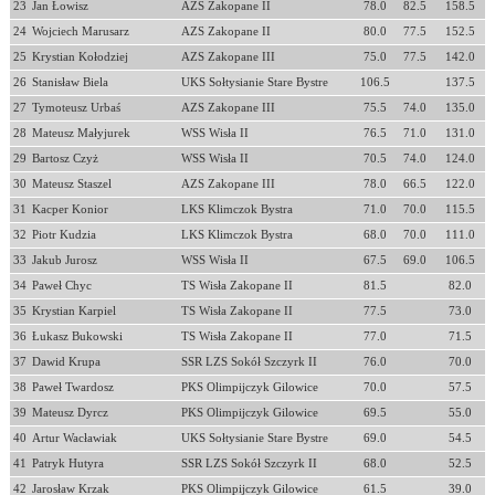
23
Jan Łowisz
AZS Zakopane II
78.0
82.5
158.5
24
Wojciech Marusarz
AZS Zakopane II
80.0
77.5
152.5
25
Krystian Kołodziej
AZS Zakopane III
75.0
77.5
142.0
26
Stanisław Biela
UKS Sołtysianie Stare Bystre
106.5
137.5
27
Tymoteusz Urbaś
AZS Zakopane III
75.5
74.0
135.0
28
Mateusz Małyjurek
WSS Wisła II
76.5
71.0
131.0
29
Bartosz Czyż
WSS Wisła II
70.5
74.0
124.0
30
Mateusz Staszel
AZS Zakopane III
78.0
66.5
122.0
31
Kacper Konior
LKS Klimczok Bystra
71.0
70.0
115.5
32
Piotr Kudzia
LKS Klimczok Bystra
68.0
70.0
111.0
33
Jakub Jurosz
WSS Wisła II
67.5
69.0
106.5
34
Paweł Chyc
TS Wisła Zakopane II
81.5
82.0
35
Krystian Karpiel
TS Wisła Zakopane II
77.5
73.0
36
Łukasz Bukowski
TS Wisła Zakopane II
77.0
71.5
37
Dawid Krupa
SSR LZS Sokół Szczyrk II
76.0
70.0
38
Paweł Twardosz
PKS Olimpijczyk Gilowice
70.0
57.5
39
Mateusz Dyrcz
PKS Olimpijczyk Gilowice
69.5
55.0
40
Artur Wacławiak
UKS Sołtysianie Stare Bystre
69.0
54.5
41
Patryk Hutyra
SSR LZS Sokół Szczyrk II
68.0
52.5
42
Jarosław Krzak
PKS Olimpijczyk Gilowice
61.5
39.0