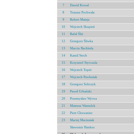
7
Dawid Kowal
8
Tomasz Pochwała
9
Robert Mateja
10
Wojciech Skupień
11
Rafał Śliż
12
Grzegorz Śliwka
13
Marcin Bachleda
14
Kamil Stoch
15
Krzysztof Styrczula
16
Wojciech Topór
17
Wojciech Pawlusiak
18
Grzegorz Sobczyk
19
Paweł Urbański
20
Przemysław Wyrwa
21
Mateusz Wantulok
22
Piotr Chowaniec
23
Maciej Maciusiak
Sławomir Hankus