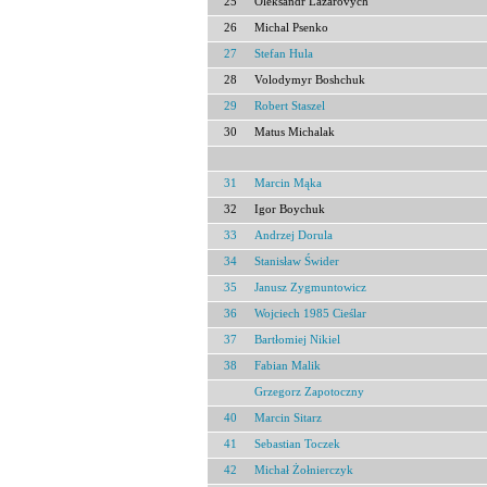
25
Oleksandr Lazarovych
26
Michal Psenko
27
Stefan Hula
28
Volodymyr Boshchuk
29
Robert Staszel
30
Matus Michalak
31
Marcin Mąka
32
Igor Boychuk
33
Andrzej Dorula
34
Stanisław Świder
35
Janusz Zygmuntowicz
36
Wojciech 1985 Cieślar
37
Bartłomiej Nikiel
38
Fabian Malik
Grzegorz Zapotoczny
40
Marcin Sitarz
41
Sebastian Toczek
42
Michał Żołnierczyk