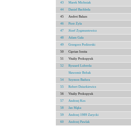
43
Marek Michniak
44
Daniel Bachleda
45
Andrei Balazs
46
Piotr Żyła
47
Józef Zygmuntowicz
48
Adam Gała
49
Grzegorz Podżorski
50
Ciprian Ionita
51
Vitaliy Prokopyuk
52
Ryszard Luberda
Sławomir Bobak
54
Szymon Badura
55
Robert Dziurkiewicz
56
Vitaliy Prokopyuk
57
Andrzej Kos
58
Jan Mąka
59
Andrzej 1989 Zarycki
60
Andrzej Pawlak