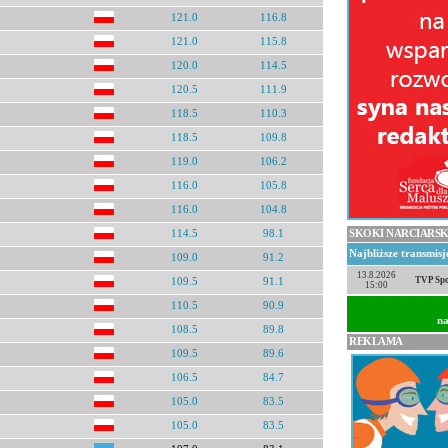
121.0
116.8
121.0
115.8
120.0
114.5
120.5
111.9
118.5
110.3
118.5
109.8
119.0
106.2
116.0
105.8
116.0
104.8
SKOKI NARCIARSK
114.5
98.1
Najbliższe transmis
109.0
91.2
13.8.2026
TVP Spo
109.5
91.1
15:00
110.5
90.9
na
108.5
89.8
REKLAMA
109.5
89.6
106.5
84.7
105.0
83.5
105.0
83.5