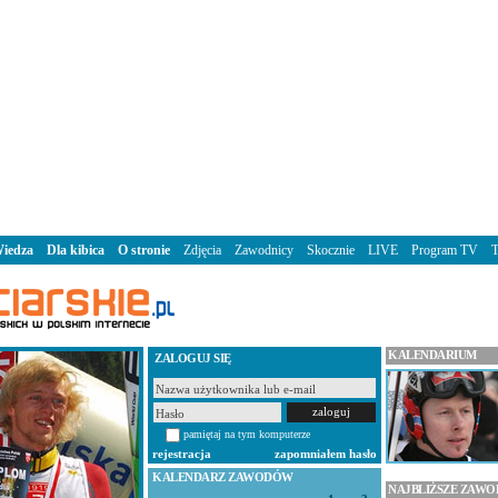
iedza
Dla kibica
O stronie
Zdjęcia
Zawodnicy
Skocznie
LIVE
Program TV
KALENDARIUM
ZALOGUJ SIĘ
pamiętaj na tym komputerze
rejestracja
zapomniałem hasło
KALENDARZ ZAWODÓW
NAJBLIŻSZE ZAW