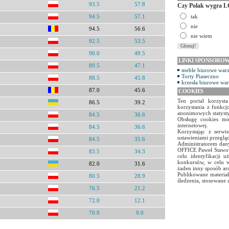
93.5
57.8
Czy Polak wygra L
tak
94.5
57.1
nie
94.5
56.6
nie wiem
92.5
53.5
90.0
49.5
LINKI SPONSORO
89.5
47.1
meble biurowe war
Torty Piaseczno
88.5
45.8
krzesła biurowe wa
87.0
45.6
COOKIES
Ten portal korzyst
86.5
39.2
korzystania z funkcj
anonimowych statyst
84.5
36.6
Obsługę cookies mo
internetowej.
84.5
36.6
Korzystając z serw
ustawieniami przegląd
84.5
35.6
Administratorem dany
OFFICE Paweł Stawow
83.5
34.3
celu identyfikacji 
konkursów, w celu w
82.0
31.6
żaden inny sposób ar
Publikowane materiał
80.5
28.9
śledzenia, stosowane 
76.5
21.2
72.0
12.1
70.0
9.0