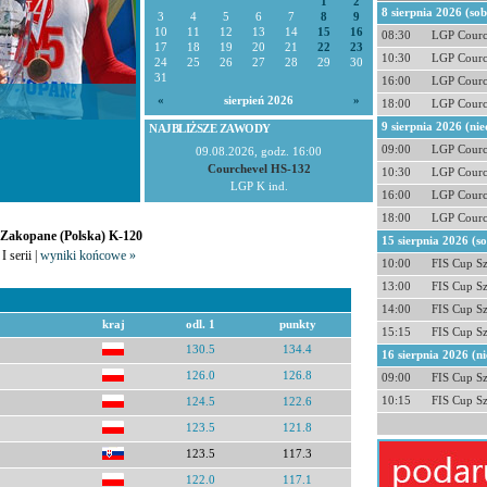
1
2
8 sierpnia 2026 (so
3
4
5
6
7
8
9
10
11
12
13
14
15
16
08:30
LGP Courc
17
18
19
20
21
22
23
10:30
LGP Courc
24
25
26
27
28
29
30
31
16:00
LGP Courc
«
sierpień 2026
»
18:00
LGP Courc
9 sierpnia 2026 (nie
NAJBLIŻSZE ZAWODY
09:00
LGP Courc
09.08.2026, godz. 16:00
Courchevel HS-132
10:30
LGP Courc
LGP K ind.
16:00
LGP Courc
18:00
LGP Courc
- Zakopane (Polska) K-120
15 sierpnia 2026 (s
I serii |
wyniki końcowe »
10:00
FIS Cup S
13:00
FIS Cup S
14:00
FIS Cup S
kraj
odl. 1
punkty
15:15
FIS Cup S
130.5
134.4
16 sierpnia 2026 (ni
126.0
126.8
09:00
FIS Cup S
10:15
FIS Cup S
124.5
122.6
123.5
121.8
123.5
117.3
122.0
117.1