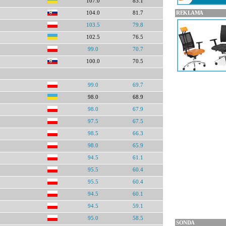
107.0
83.1
REKLAMA
104.0
81.7
103.5
79.8
102.5
76.5
99.0
70.7
100.0
70.5
99.0
69.7
98.0
68.9
98.0
67.9
97.5
67.5
98.5
66.3
98.0
65.9
94.5
61.1
95.5
60.4
95.5
60.4
94.5
60.1
94.5
59.1
95.0
58.5
SONDA