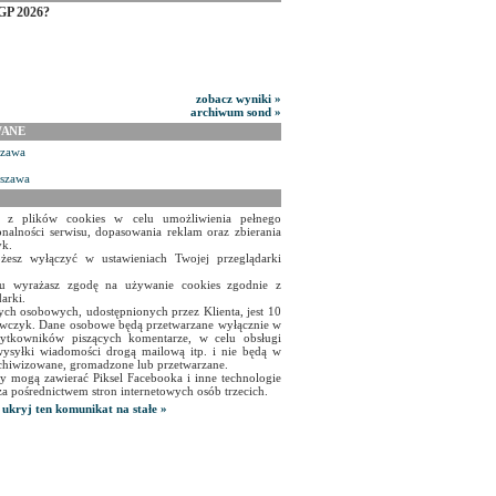
GP 2026?
zobacz wyniki »
archiwum sond »
WANE
szawa
rszawa
a z plików cookies w celu umożliwienia pełnego
onalności serwisu, dopasowania reklam oraz zbierania
yk.
żesz wyłączyć w ustawieniach Twojej przeglądarki
isu wyrażasz zgodę na używanie cookies zgodnie z
arki.
ch osobowych, udostępnionych przez Klienta, jest 10
czyk. Dane osobowe będą przetwarzane wyłącznie w
użytkowników piszących komentarze, w celu obsługi
ysyłki wiadomości drogą mailową itp. i nie będą w
chiwizowane, gromadzone lub przetwarzane.
y mogą zawierać Piksel Facebooka i inne technologie
za pośrednictwem stron internetowych osób trzecich.
ukryj ten komunikat na stałe »