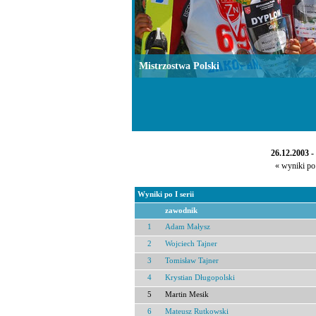
Mistrzostwa Polski
26.12.2003 
« wyniki po 
Wyniki po I serii
zawodnik
1
Adam Małysz
2
Wojciech Tajner
3
Tomisław Tajner
4
Krystian Długopolski
5
Martin Mesik
6
Mateusz Rutkowski