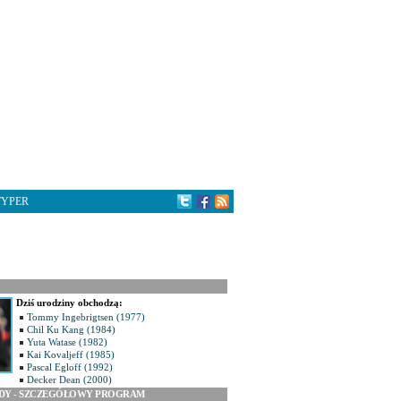
TYPER
Dziś urodziny obchodzą:
Tommy Ingebrigtsen (1977)
Chil Ku Kang (1984)
Yuta Watase (1982)
Kai Kovaljeff (1985)
Pascal Egloff (1992)
Decker Dean (2000)
ODY - SZCZEGÓŁOWY PROGRAM