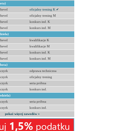
bota)
hevel
oficjalny trening K ✔
hevel
oficjalny trening M
hevel
konkurs ind. K
hevel
konkurs ind. M
dziela)
hevel
kwalifikacje K
hevel
kwalifikacje M
hevel
konkurs ind. K
hevel
konkurs ind. M
obota)
zczyrk
odprawa techniczna
zczyrk
oficjalny trening
zczyrk
seria próbna
zczyrk
konkurs ind.
edziela)
zczyrk
seria próbna
zczyrk
konkurs ind.
pokaż więcej zawodów »