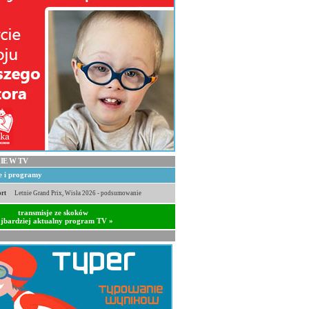
IE W TV
je i programy
rt
Letnie Grand Prix, Wisła 2026 - podsumowanie
transmisje ze skoków
jbardziej aktualny program TV »