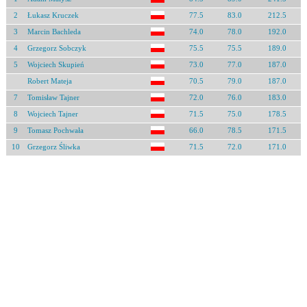
2
Łukasz Kruczek
77.5
83.0
212.5
3
Marcin Bachleda
74.0
78.0
192.0
4
Grzegorz Sobczyk
75.5
75.5
189.0
5
Wojciech Skupień
73.0
77.0
187.0
Robert Mateja
70.5
79.0
187.0
7
Tomisław Tajner
72.0
76.0
183.0
8
Wojciech Tajner
71.5
75.0
178.5
9
Tomasz Pochwała
66.0
78.5
171.5
10
Grzegorz Śliwka
71.5
72.0
171.0