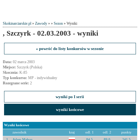
Skokinarciarskie.pl
»
Zawody
» »
Sezon
» Wyniki
, Szczyrk - 02.03.2003 - wyniki
« powróć do listy konkursów w sezonie
Data:
02 marca 2003
Miejsce:
Szczyrk (Polska)
Skocznia:
K-85
Typ konkursu:
MP - indywidualny
Rozegrane serie:
2
wyniki po I serii
wyniki końcowe
Wyniki końcowe
zawodnik
kraj
odl. 1
odl. 2
punkty
1
Adam Małysz
84.5
89.0
241.5