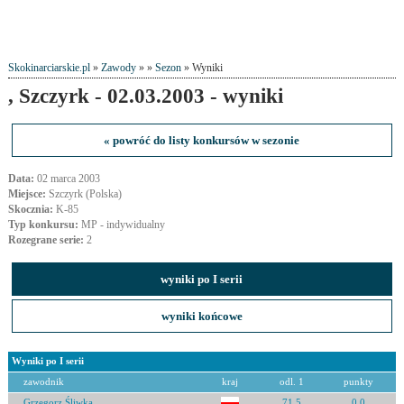
Skokinarciarskie.pl
»
Zawody
» »
Sezon
» Wyniki
, Szczyrk - 02.03.2003 - wyniki
« powróć do listy konkursów w sezonie
Data:
02 marca 2003
Miejsce:
Szczyrk (Polska)
Skocznia:
K-85
Typ konkursu:
MP - indywidualny
Rozegrane serie:
2
wyniki po I serii
wyniki końcowe
Wyniki po I serii
zawodnik
kraj
odl. 1
punkty
Grzegorz Śliwka
71.5
0.0