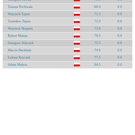
Tomasz Pochwała
66.0
0.0
Wojciech Tajner
71.5
0.0
Tomisław Tajner
72.0
0.0
Wojciech Skupień
73.0
0.0
Robert Mateja
70.5
0.0
Grzegorz Sobczyk
75.5
0.0
Marcin Bachleda
74.0
0.0
Łukasz Kruczek
77.5
0.0
Adam Małysz
84.5
0.0