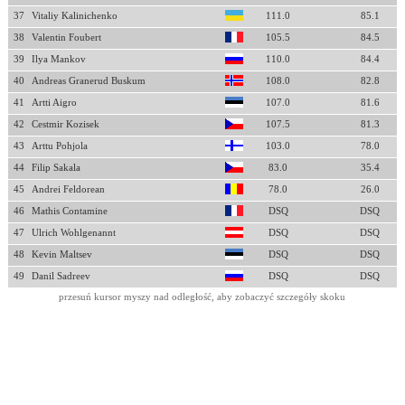
37
Vitaliy Kalinichenko
111.0
85.1
38
Valentin Foubert
105.5
84.5
39
Ilya Mankov
110.0
84.4
40
Andreas Granerud Buskum
108.0
82.8
41
Artti Aigro
107.0
81.6
42
Cestmir Kozisek
107.5
81.3
43
Arttu Pohjola
103.0
78.0
44
Filip Sakala
83.0
35.4
45
Andrei Feldorean
78.0
26.0
46
Mathis Contamine
DSQ
DSQ
47
Ulrich Wohlgenannt
DSQ
DSQ
48
Kevin Maltsev
DSQ
DSQ
49
Danil Sadreev
DSQ
DSQ
przesuń kursor myszy nad odległość, aby zobaczyć szczegóły skoku