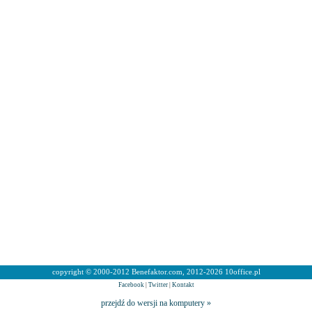
copyright © 2000-2012 Benefaktor.com, 2012-2026 10office.pl
Facebook
|
Twitter
|
Kontakt
przejdź do wersji na komputery »