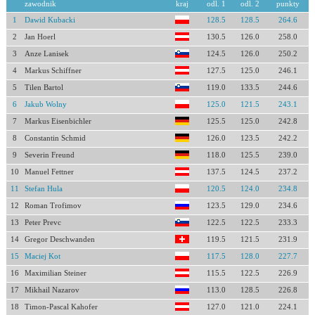
zawodnik
kraj
odl. 1
odl. 2
punkty
1
Dawid Kubacki
128.5
128.5
264.6
2
Jan Hoerl
130.5
126.0
258.0
3
Anze Lanisek
124.5
126.0
250.2
4
Markus Schiffner
127.5
125.0
246.1
5
Tilen Bartol
119.0
133.5
244.6
6
Jakub Wolny
125.0
121.5
243.1
7
Markus Eisenbichler
125.5
125.0
242.8
8
Constantin Schmid
126.0
123.5
242.2
9
Severin Freund
118.0
125.5
239.0
10
Manuel Fettner
137.5
124.5
237.2
11
Stefan Hula
120.5
124.0
234.8
12
Roman Trofimov
123.5
129.0
234.6
13
Peter Prevc
122.5
122.5
233.3
14
Gregor Deschwanden
119.5
121.5
231.9
15
Maciej Kot
117.5
128.0
227.7
16
Maximilian Steiner
115.5
122.5
226.9
17
Mikhail Nazarov
113.0
128.5
226.8
18
Timon-Pascal Kahofer
127.0
121.0
224.1