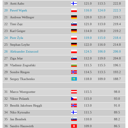
19
Antti Aalto
121.0
113.5
222.8
20
Paweł Wąsek
116.0
124.0
222.3
21
Andreas Wellinger
120.0
121.0
219.5
22
Timi Zajc
121.0
113.0
219.4
23
Karl Geiger
114.0
120.0
219.2
24
Piotr Żyła
119.0
115.0
218.4
25
Stephan Leyhe
122.0
116.0
214.8
26
Aleksander Zniszczoł
124.5
106.0
206.0
27
Ziga Jelar
112.0
119.0
204.8
28
Vladimir Zografski
111.5
115.5
196.1
29
Sondre Ringen
114.5
113.5
193.2
30
Sergey Tkachenko
118.0
109.0
188.7
31
Marco Woergoetter
115.5
98.0
32
Viktor Polasek
115.0
93.0
33
Bendik Jakobsen Heggli
113.0
91.0
34
Niko Kytosaho
111.5
89.5
35
Jan Bombek
110.0
88.2
36
Sandro Hauswirth
109.0
86.5