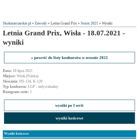
Skokinarciarskie.pl
»
Zawody
» Letnia Grand Prix »
Sezon 2021
» Wyniki
Letnia Grand Prix, Wisła - 18.07.2021 -
wyniki
« powróć do listy konkursów w sezonie 2021
Data:
18 lipca 2021
Miejsce:
Wisła (Polska)
Skocznia:
HS-134, K-120
Typ konkursu:
LGP - indywidualny
Rozegrane serie:
2
wyniki po I serii
wyniki końcowe
Wyniki końcowe