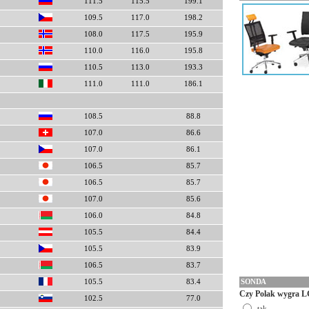
111.5
115.5
199.1
109.5
117.0
198.2
108.0
117.5
195.9
110.0
116.0
195.8
110.5
113.0
193.3
111.0
111.0
186.1
108.5
88.8
107.0
86.6
107.0
86.1
106.5
85.7
106.5
85.7
107.0
85.6
106.0
84.8
105.5
84.4
105.5
83.9
106.5
83.7
SONDA
105.5
83.4
Czy Polak wygra L
102.5
77.0
tak