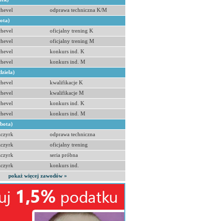
hevel
odprawa techniczna K/M
bota)
hevel
oficjalny trening K
hevel
oficjalny trening M
hevel
konkurs ind. K
hevel
konkurs ind. M
dziela)
hevel
kwalifikacje K
hevel
kwalifikacje M
hevel
konkurs ind. K
hevel
konkurs ind. M
obota)
zczyrk
odprawa techniczna
zczyrk
oficjalny trening
zczyrk
seria próbna
zczyrk
konkurs ind.
pokaż więcej zawodów »