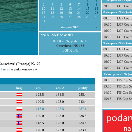
1
2
3
4
5
6
7
8
9
20:00
LGP Courc
10
11
12
13
14
15
16
8 sierpnia 2026 (so
17
18
19
20
21
22
23
24
25
26
27
28
29
30
08:30
LGP Courc
31
10:30
LGP Courc
«
sierpień 2026
»
16:00
LGP Courc
NAJBLIŻSZE ZAWODY
18:00
LGP Courc
08.08.2026, godz. 16:00
9 sierpnia 2026 (nie
Courchevel HS-132
09:00
LGP Courc
LGP K ind.
10:30
LGP Courc
16:00
LGP Courc
Courchevel (Francja) K-120
18:00
LGP Courc
I serii
| wyniki końcowe »
15 sierpnia 2026 (s
10:00
FIS Cup S
13:00
FIS Cup S
kraj
odl. 1
odl. 2
punkty
14:00
FIS Cup S
123.5
134.5
255.4
15:15
FIS Cup S
120.5
125.0
242.4
117.0
127.5
237.1
120.0
125.0
236.5
118.5
125.0
234.8
120.0
122.0
233.1