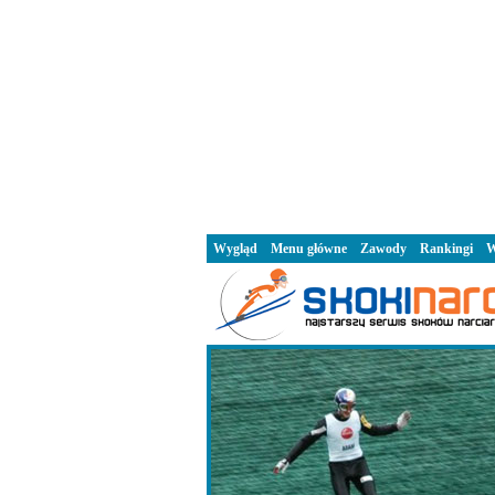
Wygląd
Menu główne
Zawody
Rankingi
W