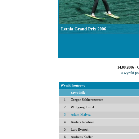
Letnia Grand Prix 2006
14.08.2006 - 
« wyniki po 
Wyniki końcowe
zawodnik
1
Gregor Schlierenzauer
2
Wolfgang Loitzl
3
Adam Małysz
4
Anders Jacobsen
5
Lars Bystoel
6
Andreas Kofler