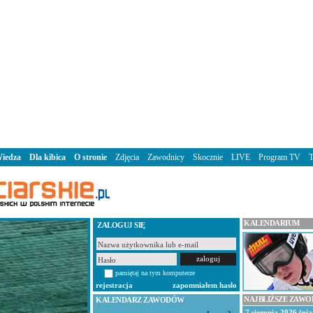
iedza
Dla kibica
O stronie
Zdjęcia
Zawodnicy
Skocznie
LIVE
Program TV
KALENDARIUM
ZALOGUJ SIĘ
pamiętaj na tym komputerze
rejestracja
zapomniałem hasło
NAJBLIŻSZE ZAW
KALENDARZ ZAWODÓW
7 sierpnia 2026 (pią