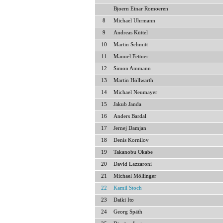
Bjoern Einar Romoeren
8
Michael Uhrmann
9
Andreas Küttel
10
Martin Schmitt
11
Manuel Fettner
12
Simon Ammann
13
Martin Höllwarth
14
Michael Neumayer
15
Jakub Janda
16
Anders Bardal
17
Jernej Damjan
18
Denis Kornilov
19
Takanobu Okabe
20
David Lazzaroni
21
Michael Möllinger
22
Kamil Stoch
23
Daiki Ito
24
Georg Späth