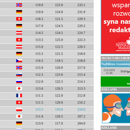
119.0
123.0
233.1
119.0
124.0
231.9
118.5
121.5
229.5
117.0
124.5
229.2
114.5
124.5
224.7
113.5
125.0
222.3
115.0
122.5
220.5
115.5
121.5
218.6
SKOKI NARCIARSK
116.5
118.5
218.0
Najbliższe transmis
115.0
120.0
217.0
13.8.2026
TVP Spo
15:00
112.5
123.0
215.4
112.0
122.5
214.1
na
113.0
120.5
213.3
REKLAMA
111.5
122.0
212.8
111.5
120.0
210.2
113.5
119.0
210.0
111.0
120.5
207.2
113.0
117.0
204.0
REKLAMA