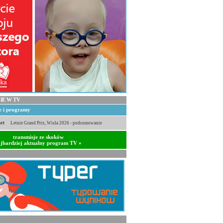
IE W TV
je i programy
rt
Letnie Grand Prix, Wisła 2026 - podsumowanie
transmisje ze skoków
jbardziej aktualny program TV »