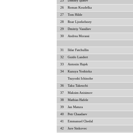
25
Dimitry Ipatov
26
Roman Koudelka
27
Tom Hilde
28
Roar Ljoekelsoey
29
Dmitriy Vassiliev
30
Andrea Morassi
31
Ildar Fatchullin
32
Guido Landert
33
Antonin Hajek
34
Kazuya Yoshioka
Tsuyoshi Ichinohe
36
Taku Takeuchi
37
Maksim Anisimov
38
Mathias Hafele
39
Jan Matura
40
Petr Chaadaev
41
Emmanuel Chedal
42
Jure Sinkovec