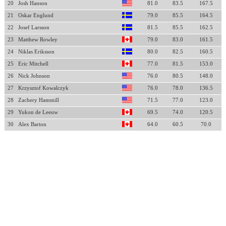
20
Josh Hanson
81.0
83.5
167.5
21
Oskar Englund
79.0
85.5
164.5
22
Josef Larsson
81.5
85.5
162.5
23
Matthew Rowley
79.0
83.0
161.5
24
Niklas Eriksson
80.0
82.5
160.5
25
Eric Mitchell
77.0
81.5
153.0
26
Nick Johnson
76.0
80.5
148.0
27
Krzysztof Kowalczyk
76.0
78.0
136.5
28
Zachery Hammill
71.5
77.0
123.0
29
Yukon de Leeuw
69.5
74.0
120.5
30
Alex Barton
64.0
60.5
70.0