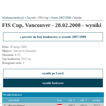
Skokinarciarskie.pl
»
Zawody
» FIS Cup »
Sezon 2007/2008
» Wyniki
FIS Cup, Vancouver - 28.02.2008 - wyniki
« powróć do listy konkursów w sezonie 2007/2008
Data:
28 lutego 2008
Miejsce:
Vancouver (Kanada)
Skocznia:
K-95
Typ konkursu:
FIS Cup
Rozegrane serie:
2
wyniki po I serii
wyniki końcowe
Wyniki końcowe
zawodnik
kraj
odl. 1
odl. 2
punkty
1
Nicolas Fettner
100.5
102.5
253.5