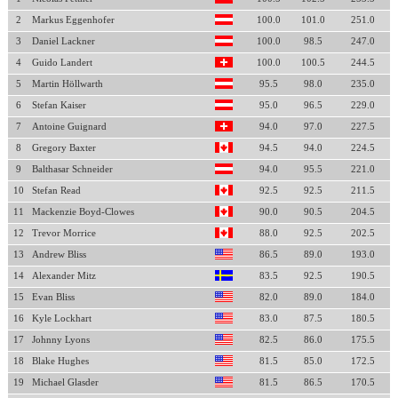
2
Markus Eggenhofer
100.0
101.0
251.0
3
Daniel Lackner
100.0
98.5
247.0
4
Guido Landert
100.0
100.5
244.5
5
Martin Höllwarth
95.5
98.0
235.0
6
Stefan Kaiser
95.0
96.5
229.0
7
Antoine Guignard
94.0
97.0
227.5
8
Gregory Baxter
94.5
94.0
224.5
9
Balthasar Schneider
94.0
95.5
221.0
10
Stefan Read
92.5
92.5
211.5
11
Mackenzie Boyd-Clowes
90.0
90.5
204.5
12
Trevor Morrice
88.0
92.5
202.5
13
Andrew Bliss
86.5
89.0
193.0
14
Alexander Mitz
83.5
92.5
190.5
15
Evan Bliss
82.0
89.0
184.0
16
Kyle Lockhart
83.0
87.5
180.5
17
Johnny Lyons
82.5
86.0
175.5
18
Blake Hughes
81.5
85.0
172.5
19
Michael Glasder
81.5
86.5
170.5