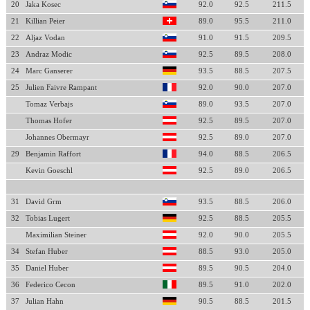
20
Jaka Kosec
92.0
92.5
211.5
21
Killian Peier
89.0
95.5
211.0
22
Aljaz Vodan
91.0
91.5
209.5
23
Andraz Modic
92.5
89.5
208.0
24
Marc Ganserer
93.5
88.5
207.5
25
Julien Faivre Rampant
92.0
90.0
207.0
Tomaz Verbajs
89.0
93.5
207.0
Thomas Hofer
92.5
89.5
207.0
Johannes Obermayr
92.5
89.0
207.0
29
Benjamin Raffort
94.0
88.5
206.5
Kevin Goeschl
92.5
89.0
206.5
31
David Grm
93.5
88.5
206.0
32
Tobias Lugert
92.5
88.5
205.5
Maximilian Steiner
92.0
90.0
205.5
34
Stefan Huber
88.5
93.0
205.0
35
Daniel Huber
89.5
90.5
204.0
36
Federico Cecon
89.5
91.0
202.0
37
Julian Hahn
90.5
88.5
201.5