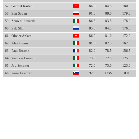
57
Gabriel Karlen
86.0
84.5
180.0
58
Zan Sovan
91.0
88.0
179.0
59
Zeno di Lenardo
86.5
83.5
178.0
60
Zak Silih
85.5
84.5
176.5
61
Olivier Anken
86.0
81.0
172.0
62
Alex Insam
81.0
82.5
162.0
63
Paul Brasme
82.0
78.5
156.5
64
Andrew Lunardi
73.5
72.5
125.0
65
Joy Senoner
72.0
73.0
123.0
66
Anze Lavtizar
92.5
DNS
0.0