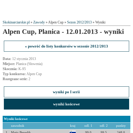
Skokinarciarskie.pl
»
Zawody
» Alpen Cup »
Sezon 2012/2013
» Wyniki
Alpen Cup, Planica - 12.01.2013 - wyniki
« powróć do listy konkursów w sezonie 2012/2013
Data:
12 stycznia 2013
Miejsce:
Planica (Słowenia)
Skocznia:
K-95
Typ konkursu:
Alpen Cup
Rozegrane serie:
2
wyniki po I serii
wyniki końcowe
Wyniki końcowe
zawodnik
kraj
odl. 1
odl. 2
punkty
1
Matic Benedik
99.0
99.5
248.0