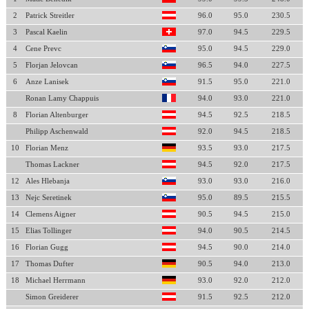
2
Patrick Streitler
96.0
95.0
230.5
3
Pascal Kaelin
97.0
94.5
229.5
4
Cene Prevc
95.0
94.5
229.0
5
Florjan Jelovcan
96.5
94.0
227.5
6
Anze Lanisek
91.5
95.0
221.0
Ronan Lamy Chappuis
94.0
93.0
221.0
8
Florian Altenburger
94.5
92.5
218.5
Philipp Aschenwald
92.0
94.5
218.5
10
Florian Menz
93.5
93.0
217.5
Thomas Lackner
94.5
92.0
217.5
12
Ales Hlebanja
93.0
93.0
216.0
13
Nejc Seretinek
95.0
89.5
215.5
14
Clemens Aigner
90.5
94.5
215.0
15
Elias Tollinger
94.0
90.5
214.5
16
Florian Gugg
94.5
90.0
214.0
17
Thomas Dufter
90.5
94.0
213.0
18
Michael Herrmann
93.0
92.0
212.0
Simon Greiderer
91.5
92.5
212.0