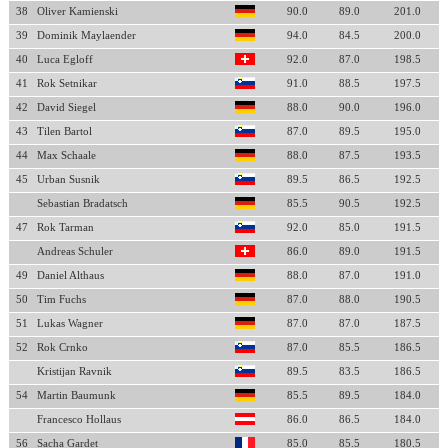
38
Oliver Kamienski
90.0
89.0
201.0
39
Dominik Maylaender
94.0
84.5
200.0
40
Luca Egloff
92.0
87.0
198.5
41
Rok Setnikar
91.0
88.5
197.5
42
David Siegel
88.0
90.0
196.0
43
Tilen Bartol
87.0
89.5
195.0
44
Max Schaale
88.0
87.5
193.5
45
Urban Susnik
89.5
86.5
192.5
Sebastian Bradatsch
85.5
90.5
192.5
47
Rok Tarman
92.0
85.0
191.5
Andreas Schuler
86.0
89.0
191.5
49
Daniel Althaus
88.0
87.0
191.0
50
Tim Fuchs
87.0
88.0
190.5
51
Lukas Wagner
87.0
87.0
187.5
52
Rok Crnko
87.0
85.5
186.5
Kristijan Ravnik
89.5
83.5
186.5
54
Martin Baumunk
85.5
89.5
184.0
Francesco Hollaus
86.0
86.5
184.0
56
Sacha Gardet
85.0
85.5
180.5