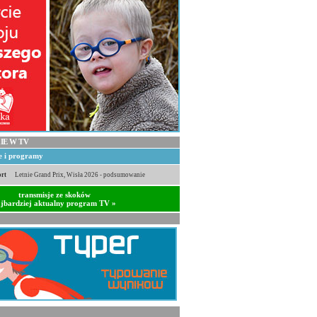
IE W TV
je i programy
rt
Letnie Grand Prix, Wisła 2026 - podsumowanie
transmisje ze skoków
jbardziej aktualny program TV »