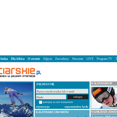
iedza
Dla kibica
O stronie
Zdjęcia
Zawodnicy
Skocznie
LIVE
Program TV
KALENDARIUM
ZALOGUJ SIĘ
pamiętaj na tym komputerze
rejestracja
zapomniałem hasło
NAJBLIŻSZE ZAW
KALENDARZ ZAWODÓW
7 sierpnia 2026 (pią