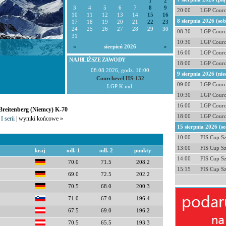
1
2
3
4
5
6
7
8
9
20:00
LGP Courc
10
11
12
13
14
15
16
8 sierpnia 2026 (so
17
18
19
20
21
22
23
24
25
26
27
28
29
30
08:30
LGP Courc
31
10:30
LGP Courc
«
sierpień 2026
»
16:00
LGP Courc
NAJBLIŻSZE ZAWODY
18:00
LGP Courc
08.08.2026, godz. 16:00
9 sierpnia 2026 (nie
Courchevel HS-132
09:00
LGP Courc
LGP K ind.
10:30
LGP Courc
16:00
LGP Courc
 Breitenberg (Niemcy) K-70
18:00
LGP Courc
I serii
| wyniki końcowe »
15 sierpnia 2026 (s
10:00
FIS Cup S
13:00
FIS Cup S
kraj
odl. 1
odl. 2
punkty
14:00
FIS Cup S
70.0
71.5
208.2
15:15
FIS Cup S
69.0
72.5
202.2
70.5
68.0
200.3
71.0
67.0
196.4
67.5
69.0
196.2
70.5
65.5
193.3