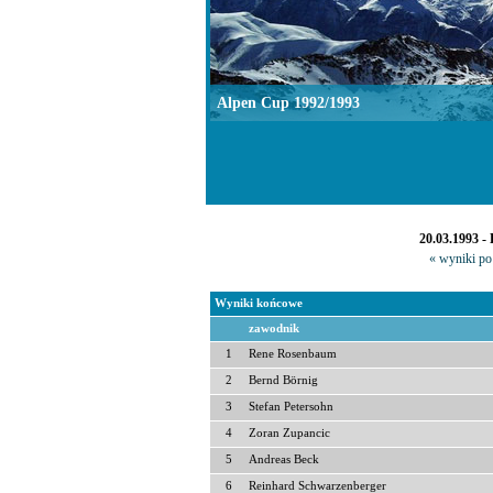
Alpen Cup 1992/1993
20.03.1993 -
« wyniki po 
Wyniki końcowe
zawodnik
1
Rene Rosenbaum
2
Bernd Börnig
3
Stefan Petersohn
4
Zoran Zupancic
5
Andreas Beck
6
Reinhard Schwarzenberger