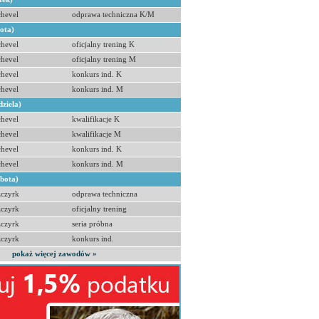
hevel
odprawa techniczna K/M
bota)
hevel
oficjalny trening K
hevel
oficjalny trening M
hevel
konkurs ind. K
hevel
konkurs ind. M
dziela)
hevel
kwalifikacje K
hevel
kwalifikacje M
hevel
konkurs ind. K
hevel
konkurs ind. M
obota)
zczyrk
odprawa techniczna
zczyrk
oficjalny trening
zczyrk
seria próbna
zczyrk
konkurs ind.
pokaż więcej zawodów »