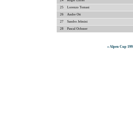
24
Roger Ehrler
25
Lorenzo Tomasi
26
Andre Ott
27
Sandro Jelmini
28
Pascal Ochsner
« Alpen Cup 199