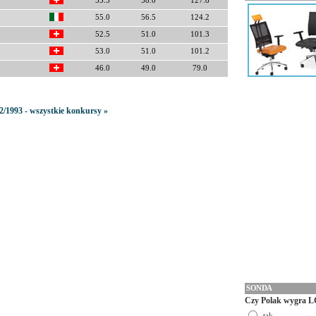
55.5
58.0
127.8
55.0
56.5
124.2
52.5
51.0
101.3
53.0
51.0
101.2
46.0
49.0
79.0
2/1993 - wszystkie konkursy »
SONDA
Czy Polak wygra L
tak