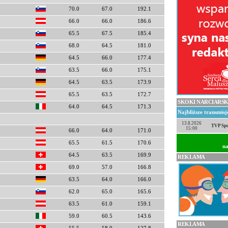
70.0
67.0
192.1
66.0
66.0
186.6
65.5
67.5
185.4
68.0
64.5
181.0
64.5
66.0
177.4
63.5
66.0
175.1
64.5
63.5
173.9
65.5
63.5
172.7
SKOKI NARCIARSK
64.0
64.5
171.3
Najbliższe transmis
13.8.2026
TVP Spo
15:00
66.0
64.0
171.0
65.5
61.5
170.6
na
64.5
63.5
169.9
REKLAMA
69.0
57.0
166.8
63.5
64.0
166.0
62.0
65.0
165.6
63.5
61.0
159.1
59.0
60.5
143.6
REKLAMA