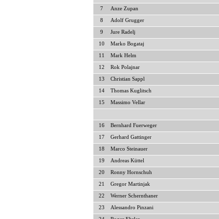
7
Anze Zupan
8
Adolf Grugger
9
Jure Radelj
10
Marko Bogataj
11
Mark Helm
12
Rok Polajnar
13
Christian Sappl
14
Thomas Kuglitsch
15
Massimo Vellar
16
Bernhard Fuerweger
17
Gerhard Gattinger
18
Marco Steinauer
19
Andreas Küttel
20
Ronny Hornschuh
21
Gregor Martinjak
22
Werner Schernthaner
23
Alessandro Pinzani