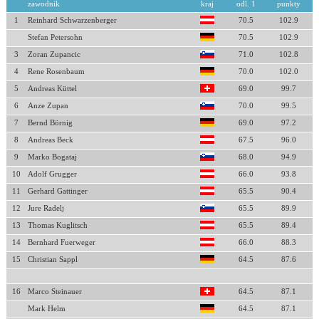
zawodnik
kraj
odl. 1
punkty
1
Reinhard Schwarzenberger
70.5
102.9
Stefan Petersohn
70.5
102.9
3
Zoran Zupancic
71.0
102.8
4
Rene Rosenbaum
70.0
102.0
5
Andreas Küttel
69.0
99.7
6
Anze Zupan
70.0
99.5
7
Bernd Börnig
69.0
97.2
8
Andreas Beck
67.5
96.0
9
Marko Bogataj
68.0
94.9
10
Adolf Grugger
66.0
93.8
11
Gerhard Gattinger
65.5
90.4
12
Jure Radelj
65.5
89.9
13
Thomas Kuglitsch
65.5
89.4
14
Bernhard Fuerweger
66.0
88.3
15
Christian Sappl
64.5
87.6
16
Marco Steinauer
64.5
87.1
Mark Helm
64.5
87.1