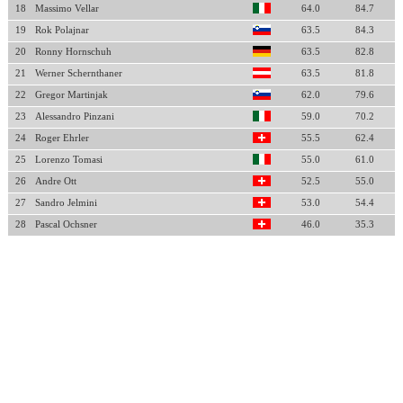
18
Massimo Vellar
64.0
84.7
19
Rok Polajnar
63.5
84.3
20
Ronny Hornschuh
63.5
82.8
21
Werner Schernthaner
63.5
81.8
22
Gregor Martinjak
62.0
79.6
23
Alessandro Pinzani
59.0
70.2
24
Roger Ehrler
55.5
62.4
25
Lorenzo Tomasi
55.0
61.0
26
Andre Ott
52.5
55.0
27
Sandro Jelmini
53.0
54.4
28
Pascal Ochsner
46.0
35.3