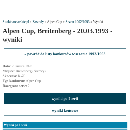
Skokinarciarskie.pl
»
Zawody
» Alpen Cup »
Sezon 1992/1993
» Wyniki
Alpen Cup, Breitenberg - 20.03.1993 -
wyniki
« powróć do listy konkursów w sezonie 1992/1993
Data:
20 marca 1993
Miejsce:
Breitenberg (Niemcy)
Skocznia:
K-70
Typ konkursu:
Alpen Cup
Rozegrane serie:
2
wyniki po I serii
wyniki końcowe
Wyniki po I serii