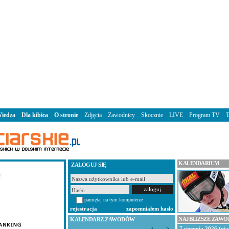
iedza
Dla kibica
O stronie
Zdjęcia
Zawodnicy
Skocznie
LIVE
Program TV
KALENDARIUM
ZALOGUJ SIĘ
pamiętaj na tym komputerze
rejestracja
zapomniałem hasło
NAJBLIŻSZE ZAW
KALENDARZ ZAWODÓW
7 sierpnia 2026 (pią