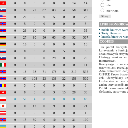
0
0
0
0
0
0
14
14
nie
0
8
77
87
83
4
58
317
nie wiem
0
20
0
0
5
0
0
25
0
5
0
0
0
0
0
5
LINKI SPONSORO
meble biurowe war
0
26
10
0
0
0
0
36
Torty Piaseczno
krzesła biurowe wa
0
27
90
30
63
45
52
307
COOKIES
0
16
0
0
0
0
0
16
Ten portal korzyst
korzystania z funkcj
0
0
0
0
0
5
0
5
anonimowych statyst
Obsługę cookies mo
0
0
0
0
29
0
0
29
internetowej.
Korzystając z serw
0
11
0
0
0
0
0
11
ustawieniami przegląd
Administratorem dany
0
18
98
71
178
8
219
592
OFFICE Paweł Stawow
celu identyfikacji 
0
60
108
23
138
22
158
509
konkursów, w celu w
żaden inny sposób ar
0
3
0
0
0
0
0
3
Publikowane materiał
śledzenia, stosowane 
0
0
0
0
3
15
20
38
0
59
4
0
0
0
0
63
0
0
12
0
9
0
0
21
0
1
0
0
0
0
0
1
0
15
39
0
10
5
31
100
0
6
0
0
0
0
0
6