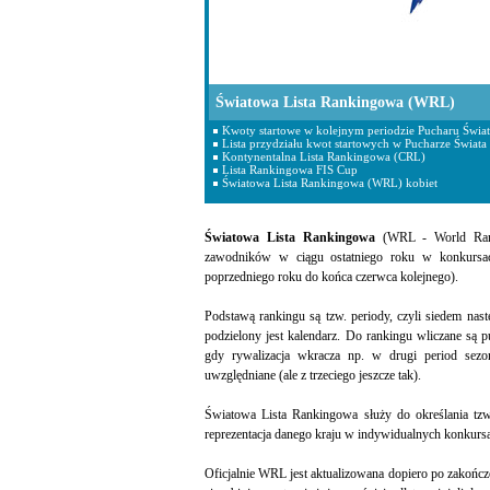
Światowa Lista Rankingowa (WRL)
Kwoty startowe w kolejnym periodzie Pucharu Świat
Lista przydziału kwot startowych w Pucharze Świata
Kontynentalna Lista Rankingowa (CRL)
Lista Rankingowa FIS Cup
Światowa Lista Rankingowa (WRL) kobiet
Światowa Lista Rankingowa
(WRL - World Ranki
zawodników w ciągu ostatniego roku w konkursach
poprzedniego roku do końca czerwca kolejnego).
Podstawą rankingu są tzw. periody, czyli siedem nas
podzielony jest kalendarz. Do rankingu wliczane są
gdy rywalizacja wkracza np. w drugi period sezo
uwzględniane (ale z trzeciego jeszcze tak).
Światowa Lista Rankingowa służy do określania tzw
reprezentacja danego kraju w indywidualnych konkursa
Oficjalnie WRL jest aktualizowana dopiero po zakończ