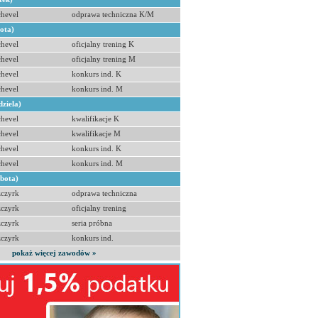
hevel
odprawa techniczna K/M
bota)
hevel
oficjalny trening K
hevel
oficjalny trening M
hevel
konkurs ind. K
hevel
konkurs ind. M
dziela)
hevel
kwalifikacje K
hevel
kwalifikacje M
hevel
konkurs ind. K
hevel
konkurs ind. M
obota)
zczyrk
odprawa techniczna
zczyrk
oficjalny trening
zczyrk
seria próbna
zczyrk
konkurs ind.
pokaż więcej zawodów »