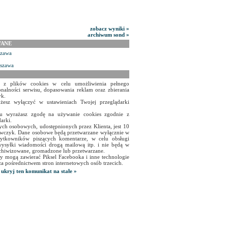
zobacz wyniki »
archiwum sond »
WANE
szawa
rszawa
a z plików cookies w celu umożliwienia pełnego
onalności serwisu, dopasowania reklam oraz zbierania
yk.
żesz wyłączyć w ustawieniach Twojej przeglądarki
isu wyrażasz zgodę na używanie cookies zgodnie z
arki.
ch osobowych, udostępnionych przez Klienta, jest 10
czyk. Dane osobowe będą przetwarzane wyłącznie w
użytkowników piszących komentarze, w celu obsługi
ysyłki wiadomości drogą mailową itp. i nie będą w
chiwizowane, gromadzone lub przetwarzane.
y mogą zawierać Piksel Facebooka i inne technologie
za pośrednictwem stron internetowych osób trzecich.
ukryj ten komunikat na stałe »