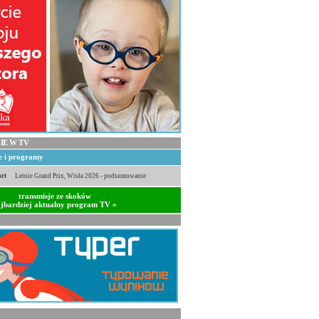
IE W TV
je i programy
rt
Letnie Grand Prix, Wisła 2026 - podsumowanie
transmisje ze skoków
jbardziej aktualny program TV »