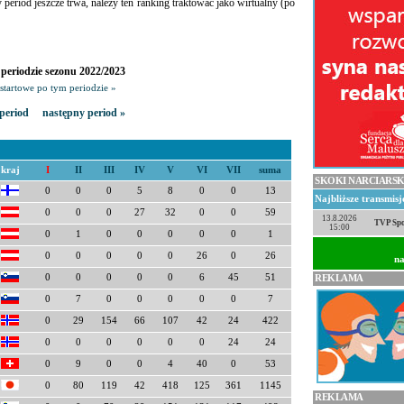
ny period jeszcze trwa, należy ten ranking traktować jako wirtualny (po
periodzie sezonu 2022/2023
startowe po tym periodzie »
period
następny period »
kraj
I
II
III
IV
V
VI
VII
suma
SKOKI NARCIARSK
0
0
0
5
8
0
0
13
Najbliższe transmis
0
0
0
27
32
0
0
59
13.8.2026
TVP Spo
15:00
0
1
0
0
0
0
0
1
0
0
0
0
0
26
0
26
na
0
0
0
0
0
6
45
51
REKLAMA
0
7
0
0
0
0
0
7
0
29
154
66
107
42
24
422
0
0
0
0
0
0
24
24
0
9
0
0
4
40
0
53
0
80
119
42
418
125
361
1145
REKLAMA