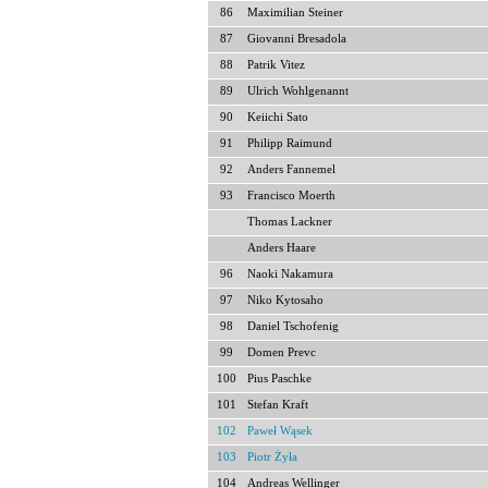
86
Maximilian Steiner
87
Giovanni Bresadola
88
Patrik Vitez
89
Ulrich Wohlgenannt
90
Keiichi Sato
91
Philipp Raimund
92
Anders Fannemel
93
Francisco Moerth
Thomas Lackner
Anders Haare
96
Naoki Nakamura
97
Niko Kytosaho
98
Daniel Tschofenig
99
Domen Prevc
100
Pius Paschke
101
Stefan Kraft
102
Paweł Wąsek
103
Piotr Żyła
104
Andreas Wellinger