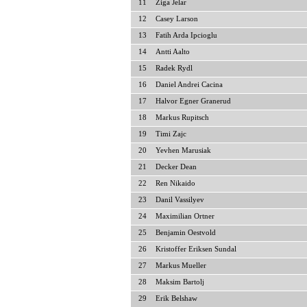
11
Ziga Jelar
12
Casey Larson
13
Fatih Arda Ipcioglu
14
Antti Aalto
15
Radek Rydl
16
Daniel Andrei Cacina
17
Halvor Egner Granerud
18
Markus Rupitsch
19
Timi Zajc
20
Yevhen Marusiak
21
Decker Dean
22
Ren Nikaido
23
Danil Vassilyev
24
Maximilian Ortner
25
Benjamin Oestvold
26
Kristoffer Eriksen Sundal
27
Markus Mueller
28
Maksim Bartolj
29
Erik Belshaw