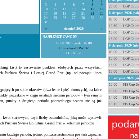
1
2
3
4
5
6
7
8
9
20:00
LGP Courc
10
11
12
13
14
15
16
8 sierpnia 2026 (so
17
18
19
20
21
22
23
24
25
26
27
28
29
30
08:30
LGP Courc
31
10:30
LGP Courc
«
sierpień 2026
»
16:00
LGP Courc
NAJBLIŻSZE ZAWODY
a
18:00
LGP Courc
08.08.2026, godz. 16:00
9 sierpnia 2026 (nie
Courchevel HS-132
09:00
LGP Courc
LGP K ind.
10:30
LGP Courc
16:00
LGP Courc
ng List) to zestawienie punktów zdobytych przez wszystkich
18:00
LGP Courc
 Pucharu Świata i Letniej Grand Prix (np. od początku lipca
15 sierpnia 2026 (s
10:00
FIS Cup S
tępujących po sobie okresów (dwa letnie i pięć zimowych), na które
13:00
FIS Cup S
 punkty pozyskane w ciągu ostatnich siedmiu periodów - tym samym
14:00
FIS Cup S
nu, punkty z drugiego periodu poprzedniego sezonu nie są już
15:15
FIS Cup S
. kwot startowych, czyli liczby zawodników, jaką może wystawić
ch Pucharu Świata lub Letniej Grand Prix w kolejnym periodzie.
eniu każdego periodu, jednak poniższe zestawienie pozwala zapoznać