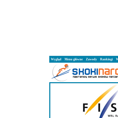
Wygląd
Menu główne
Zawody
Rankingi
W