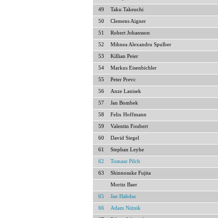
49
Taku Takeuchi
50
Clemens Aigner
51
Robert Johansson
52
Mihnea Alexandru Spulber
53
Killian Peier
54
Markus Eisenbichler
55
Peter Prevc
56
Anze Lanisek
57
Jan Bombek
58
Felix Hoffmann
59
Valentin Foubert
60
David Siegel
61
Stephan Leyhe
62
Tomasz Pilch
63
Shinnosuke Fujita
Moritz Baer
65
Jan Habdas
66
Adam Niżnik