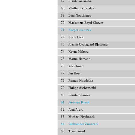
67
Rikuta Watanabe
68
Vladimir Zografski
69
Eetu Nousiainen
70
Mackenzie Boyd-Clowes
71
Kacper Juroszek
72
Justin Lisso
73
Joacim Oedegaard Bjoereng
74
Kevin Maltsev
75
Martin Hamann
76
Alex Insam
77
Jan Hoerl
78
Roman Koudelka
79
Philipp Aschenwald
80
Reruhi Shimizu
81
Jarosław Krzak
82
Artti Aigro
83
Michael Hayboeck
84
Aleksander Zniszczoł
85
Tilen Bartol