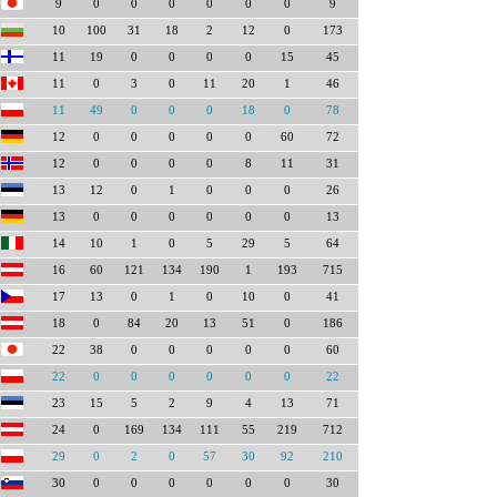
9
0
0
0
0
0
0
9
10
100
31
18
2
12
0
173
11
19
0
0
0
0
15
45
11
0
3
0
11
20
1
46
11
49
0
0
0
18
0
78
12
0
0
0
0
0
60
72
12
0
0
0
0
8
11
31
13
12
0
1
0
0
0
26
13
0
0
0
0
0
0
13
14
10
1
0
5
29
5
64
16
60
121
134
190
1
193
715
17
13
0
1
0
10
0
41
18
0
84
20
13
51
0
186
22
38
0
0
0
0
0
60
22
0
0
0
0
0
0
22
23
15
5
2
9
4
13
71
24
0
169
134
111
55
219
712
29
0
2
0
57
30
92
210
30
0
0
0
0
0
0
30