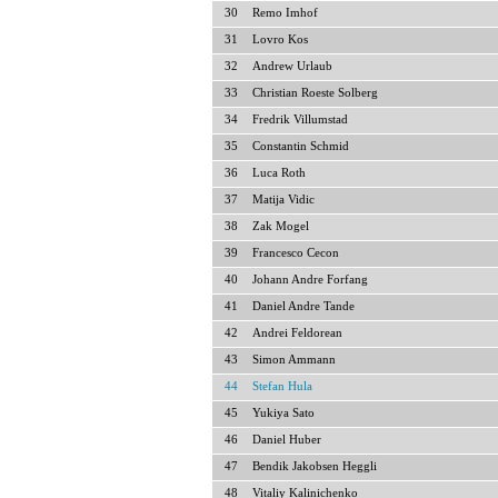
30
Remo Imhof
31
Lovro Kos
32
Andrew Urlaub
33
Christian Roeste Solberg
34
Fredrik Villumstad
35
Constantin Schmid
36
Luca Roth
37
Matija Vidic
38
Zak Mogel
39
Francesco Cecon
40
Johann Andre Forfang
41
Daniel Andre Tande
42
Andrei Feldorean
43
Simon Ammann
44
Stefan Hula
45
Yukiya Sato
46
Daniel Huber
47
Bendik Jakobsen Heggli
48
Vitaliy Kalinichenko