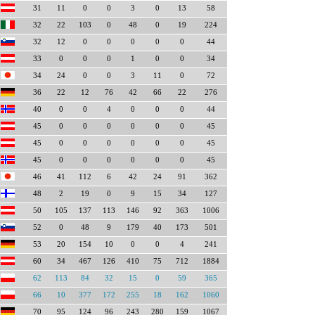
31
11
0
0
3
0
13
58
32
22
103
0
48
0
19
224
32
12
0
0
0
0
0
44
33
0
0
0
1
0
0
34
34
24
0
0
3
11
0
72
36
22
12
76
42
66
22
276
40
0
0
4
0
0
0
44
45
0
0
0
0
0
0
45
45
0
0
0
0
0
0
45
45
0
0
0
0
0
0
45
46
41
112
6
42
24
91
362
48
2
19
0
9
15
34
127
50
105
137
113
146
92
363
1006
52
0
48
9
179
40
173
501
53
20
154
10
0
0
4
241
60
34
467
126
410
75
712
1884
62
113
84
32
15
0
59
365
66
10
377
172
255
18
162
1060
70
95
124
96
243
280
159
1067