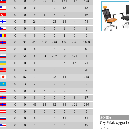
0
0
70
29
151
131
117
498
0
0
0
0
0
13
0
13
0
0
9
1
6
0
0
16
0
5
24
4
23
14
4
74
0
0
0
0
0
1
0
1
0
4
0
0
0
2
0
6
0
32
416
380
720
136
476
2160
0
9
0
0
0
7
0
16
0
58
106
84
252
90
321
911
0
0
0
0
5
3
13
21
0
14
0
0
0
0
6
20
0
169
3
0
23
14
9
218
0
3
2
0
0
0
0
5
0
0
0
3
0
0
0
3
0
0
0
0
9
0
8
17
0
0
46
13
32
34
121
246
0
0
8
0
0
0
0
8
SONDA
0
0
0
0
0
11
0
11
Czy Polak wygra L
0
0
7
5
0
0
5
17
tak