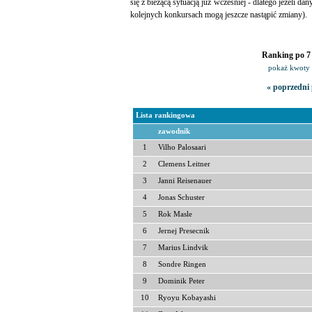
się z bieżącą sytuacją już wcześniej - dlatego jeżeli da
kolejnych konkursach mogą jeszcze nastąpić zmiany).
Ranking po 7 
pokaż kwoty 
« poprzedni 
Lista rankingowa
zawodnik
1
Vilho Palosaari
2
Clemens Leitner
3
Janni Reisenauer
4
Jonas Schuster
5
Rok Masle
6
Jernej Presecnik
7
Marius Lindvik
8
Sondre Ringen
9
Dominik Peter
10
Ryoyu Kobayashi