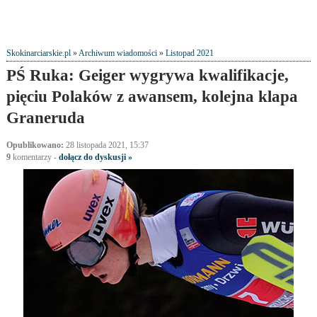
Skokinarciarskie.pl
»
Archiwum wiadomości
»
Listopad 2021
PŚ Ruka: Geiger wygrywa kwalifikacje,
pięciu Polaków z awansem, kolejna klapa
Graneruda
Opublikowano:
28 listopada 2021, 15:37
9
komentarzy
-
dołącz do dyskusji »