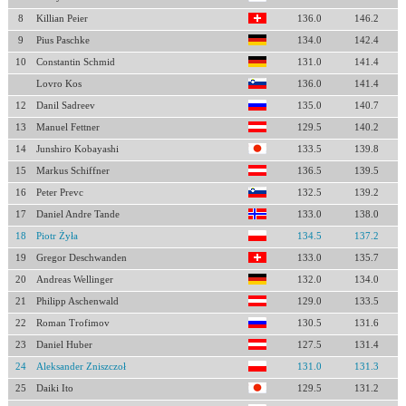
8
Killian Peier
136.0
146.2
9
Pius Paschke
134.0
142.4
10
Constantin Schmid
131.0
141.4
Lovro Kos
136.0
141.4
12
Danil Sadreev
135.0
140.7
13
Manuel Fettner
129.5
140.2
14
Junshiro Kobayashi
133.5
139.8
15
Markus Schiffner
136.5
139.5
16
Peter Prevc
132.5
139.2
17
Daniel Andre Tande
133.0
138.0
18
Piotr Żyła
134.5
137.2
19
Gregor Deschwanden
133.0
135.7
20
Andreas Wellinger
132.0
134.0
21
Philipp Aschenwald
129.0
133.5
22
Roman Trofimov
130.5
131.6
23
Daniel Huber
127.5
131.4
24
Aleksander Zniszczoł
131.0
131.3
25
Daiki Ito
129.5
131.2