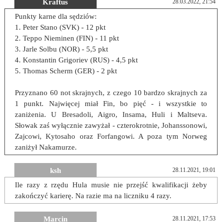
Kraftus
28.03.2022, 21:54
Punkty karne dla sędziów:
1. Peter Stano (SVK) - 12 pkt
2. Teppo Nieminen (FIN) - 11 pkt
3. Jarle Solbu (NOR) - 5,5 pkt
4. Konstantin Grigoriev (RUS) - 4,5 pkt
5. Thomas Scherm (GER) - 2 pkt
Przyznano 60 not skrajnych, z czego 10 bardzo skrajnych za
1 punkt. Najwięcej miał Fin, bo pięć - i wszystkie to
zaniżenia. U Bresadoli, Aigro, Insama, Huli i Maltseva.
Słowak zaś wyłącznie zawyżał - czterokrotnie, Johanssonowi,
Zajcowi, Kytosaho oraz Forfangowi. A poza tym Norweg
zaniżył Nakamurze.
ksh
28.11.2021, 19:01
Ile razy z rzędu Hula musie nie przejść kwalifikacji żeby
zakończyć karierę. Na razie ma na liczniku 4 razy.
Marcin
28.11.2021, 17:53