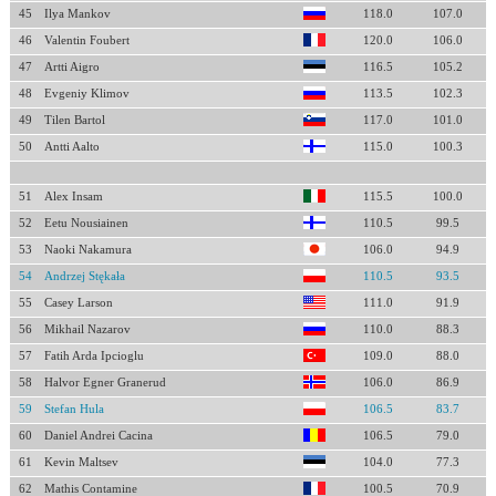
45
Ilya Mankov
118.0
107.0
46
Valentin Foubert
120.0
106.0
47
Artti Aigro
116.5
105.2
48
Evgeniy Klimov
113.5
102.3
49
Tilen Bartol
117.0
101.0
50
Antti Aalto
115.0
100.3
51
Alex Insam
115.5
100.0
52
Eetu Nousiainen
110.5
99.5
53
Naoki Nakamura
106.0
94.9
54
Andrzej Stękała
110.5
93.5
55
Casey Larson
111.0
91.9
56
Mikhail Nazarov
110.0
88.3
57
Fatih Arda Ipcioglu
109.0
88.0
58
Halvor Egner Granerud
106.0
86.9
59
Stefan Hula
106.5
83.7
60
Daniel Andrei Cacina
106.5
79.0
61
Kevin Maltsev
104.0
77.3
62
Mathis Contamine
100.5
70.9