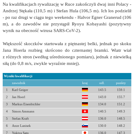
Na kwalifikacjach rywalizację w Ruce zakończyli dwaj inni Polacy -
Andrzej Stękała (110,5 m) i Stefan Hula (106,5 m). Ich los podzielił
- po raz drugi w ciągu tego weekendu - Halvor Egner Granerud (106
m), a do zawodów nie przystąpił Ryoyu Kobayashi (pozytywny
wynik na obecność wirusa SARS-CoV-2).
Większość skoczków startowała z piętnastej belki, jednak po skoku
Jana Hoerla rozbieg skrócono do czternastej bramki. Wiatr wiał
z różnych stron (według uśrednionego pomiaru), jednak z niewielką
siłą (do 0,8 m/s, zwykle wyraźnie mniej).
Wyniki kwalifikacji
zawodnik
kraj
odl.
punkty
1
Karl Geiger
143.5
159.1
2
Jan Hoerl
143.0
155.7
3
Markus Eisenbichler
134.0
151.2
4
Simon Ammann
140.5
149.3
5
Stefan Kraft
136.0
148.5
6
Anze Lanisek
130.0
148.2
7
Yukiya Sato
136.0
147.3