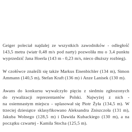
Geiger poleciał najdalej ze wszystkich zawodników - odległość
143,5 metra (wiatr 0,48 m/s pod narty) pozwoliła mu o 3,4 punktu
wyprzedzić Jana Hoerla (143 m - 0,23 m/s, nieco dłuższy rozbieg).
W czołówce znaleźli się także Markus Eisenbichler (134 m), Simon
Ammann (140,5 m), Stefan Kraft (136 m) i Anze Lanisek (130 m).
Awans do konkursu wywalczyło pięciu z siedmiu zgłoszonych
do rywalizacji reprezentantów Polski. Najwyżej z nich -
na osiemnastym miejscu - uplasował się Piotr Żyła (134,5 m). W
trzeciej dziesiątce sklasyfikowano Aleksandra Zniszczoła (131 m),
Jakuba Wolnego (128,5 m) i Dawida Kubackiego (130 m), a na
początku czwartej - Kamila Stocha (125,5 m).