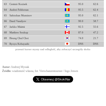
63
Cestmir Kozisek
95.0
62.6
64
Andrei Feldorean
95.5
62.4
65
Sabirzhan Muminov
95.0
62.1
66
Danil Vassilyev
90.0
58.7
67
Jarkko Määttä
92.5
55.6
68
Matthew Soukup
87.0
47.2
69
Heung Chul Choi
74.0
21.7
70
Ryoyu Kobayashi
DNS
DNS
przesuń kursor myszy nad odległość, aby zobaczyć szczegóły skoku
Autor:
Andrzej Mysiak
Źródło:
wiadomość własna, fot. Vierschanzentournee / Ingo Jensen