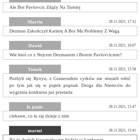
Ale Bor Pavlovcic Zdąży Na Turniej
Marcin
28.11.2021, 17:52
Dezman Zakończył Karierę A Bor Ma Problemy Z Wagą
Dawid
28.11.2021, 16:07
Wie ktoś co z Nejcem Dezmanem i Borem Pavlovciciem?
Tomek
28.11.2021, 15:58
Pozbyli się Ryoyu, z Granerudem cyrków nie musieli robić
po tym jak się w piątek popisał. Droga dla Niemców do
wygrania konkursu już przetarta
ło panie
28.11.2021, 15:47
ciekawe, co tu się dzieje z nim
marmi
28.11.2021, 15:41
No to dwóch faworytów nie będzie w konkursie...