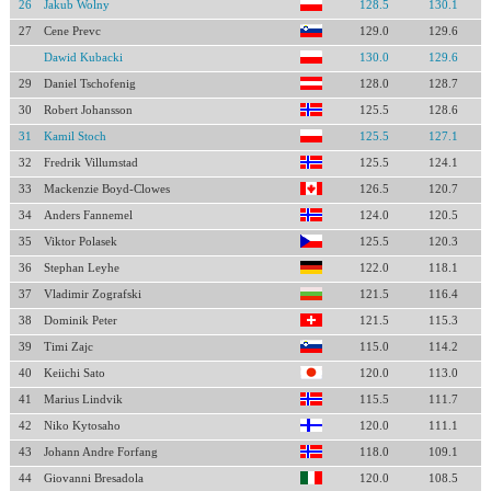
26
Jakub Wolny
128.5
130.1
27
Cene Prevc
129.0
129.6
Dawid Kubacki
130.0
129.6
29
Daniel Tschofenig
128.0
128.7
30
Robert Johansson
125.5
128.6
31
Kamil Stoch
125.5
127.1
32
Fredrik Villumstad
125.5
124.1
33
Mackenzie Boyd-Clowes
126.5
120.7
34
Anders Fannemel
124.0
120.5
35
Viktor Polasek
125.5
120.3
36
Stephan Leyhe
122.0
118.1
37
Vladimir Zografski
121.5
116.4
38
Dominik Peter
121.5
115.3
39
Timi Zajc
115.0
114.2
40
Keiichi Sato
120.0
113.0
41
Marius Lindvik
115.5
111.7
42
Niko Kytosaho
120.0
111.1
43
Johann Andre Forfang
118.0
109.1
44
Giovanni Bresadola
120.0
108.5