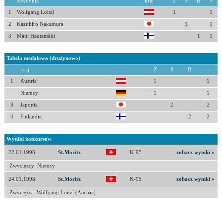
zawodnik
kraj
Z
S
B
=
1
Wolfgang Loitzl
1
1
2
Kazuhiro Nakamura
1
1
3
Matti Hautamäki
1
1
Tabela medalowa (drużynowo)
kraj
Z
S
B
=
1
Austria
1
1
Niemcy
1
1
3
Japonia
2
2
4
Finlandia
2
2
Wyniki konkursów
22.01.1998
St.Moritz
K-95
zobacz wyniki »
Zwycięzcy: Niemcy
24.01.1998
St.Moritz
K-95
zobacz wyniki »
Zwycięzca: Wolfgang Loitzl (Austria)