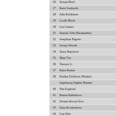
26
Jerneja Brecl
27
Kaori Iwabuchi
28
Julia Kykkänen
29
Lucile Morat
30
Lea Lemare
31
Daniela Toth (Haralambie)
32
Josephine Pagnier
33
Svenja Wuerth
34
Anna Shpyneva
35
Maja Vtic
36
Xueyao Li
37
Katra Komar
38
Pauline Eichhorn (Hessler)
Ingebjoerg Saglien Braaten
40
Nita Englund
41
Ksenia Kablukova
42
Oceane Avocat Gros
43
Irina Avvakumova
44
Lisa Eder