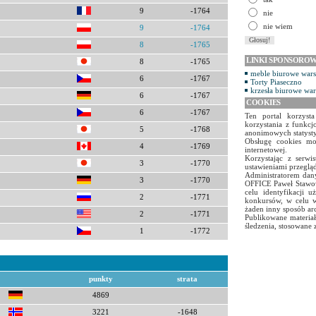
9
-1764
nie
nie wiem
9
-1764
8
-1765
LINKI SPONSORO
8
-1765
meble biurowe war
6
-1767
Torty Piaseczno
krzesła biurowe wa
6
-1767
COOKIES
6
-1767
Ten portal korzyst
korzystania z funkcj
5
-1768
anonimowych statyst
Obsługę cookies mo
4
-1769
internetowej.
Korzystając z serw
3
-1770
ustawieniami przegląd
Administratorem dany
3
-1770
OFFICE Paweł Stawow
celu identyfikacji 
2
-1771
konkursów, w celu w
żaden inny sposób ar
2
-1771
Publikowane materiał
śledzenia, stosowane 
1
-1772
punkty
strata
4869
3221
-1648