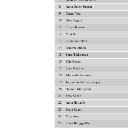
8
Anna Odine Stroem
9
Carina Vogt
10
Ursa Bogataj
11
Chiara Kreuzer
12
Yuki Ito
13
Lidiia Iakovleva
14
Ramona Straub
15
Sofia Tikhonova
16
Silje Opseth
17
Lara Malsiner
18
Alexandra Kustova
19
Jacqueline Seifriedsberger
20
Nozomi Maruyama
21
Ema Klinec
22
Anna Hollandt
23
Spela Rogelj
24
Yuka Seto
25
Elena Runggaldier