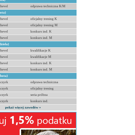
hevel
odprawa techniczna K/M
bota)
hevel
oficjalny trening K
hevel
oficjalny trening M
hevel
konkurs ind. K
hevel
konkurs ind. M
dziela)
hevel
kwalifikacje K
hevel
kwalifikacje M
hevel
konkurs ind. K
hevel
konkurs ind. M
obota)
zczyrk
odprawa techniczna
zczyrk
oficjalny trening
zczyrk
seria próbna
zczyrk
konkurs ind.
pokaż więcej zawodów »