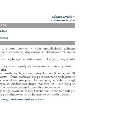
zobacz wyniki »
archiwum sond »
WANE
szawa
rszawa
a z plików cookies w celu umożliwienia pełnego
onalności serwisu, dopasowania reklam oraz zbierania
yk.
żesz wyłączyć w ustawieniach Twojej przeglądarki
isu wyrażasz zgodę na używanie cookies zgodnie z
arki.
ch osobowych, udostępnionych przez Klienta, jest 10
czyk. Dane osobowe będą przetwarzane wyłącznie w
użytkowników piszących komentarze, w celu obsługi
ysyłki wiadomości drogą mailową itp. i nie będą w
chiwizowane, gromadzone lub przetwarzane.
y mogą zawierać Piksel Facebooka i inne technologie
za pośrednictwem stron internetowych osób trzecich.
ukryj ten komunikat na stałe »