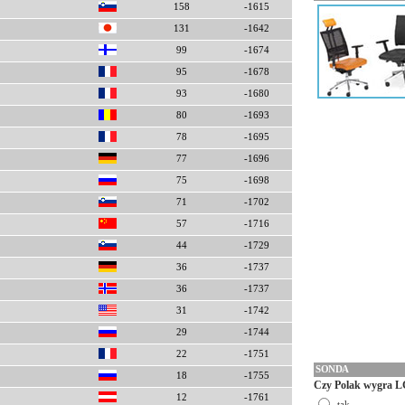
158
-1615
131
-1642
99
-1674
95
-1678
93
-1680
80
-1693
78
-1695
77
-1696
75
-1698
71
-1702
57
-1716
44
-1729
36
-1737
36
-1737
31
-1742
29
-1744
22
-1751
SONDA
18
-1755
Czy Polak wygra L
12
-1761
tak