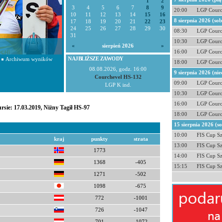
1
2
3
4
5
6
7
8
9
20:00
LGP Courc
10
11
12
13
14
15
16
8 sierpnia 2026 (so
17
18
19
20
21
22
23
24
25
26
27
28
29
30
08:30
LGP Courc
31
10:30
LGP Courc
«
sierpień 2026
»
16:00
LGP Courc
NAJBLIŻSZE ZAWODY
Archiwum wyników
18:00
LGP Courc
08.08.2026, godz. 16:00
9 sierpnia 2026 (nie
Courchevel HS-132
09:00
LGP Courc
LGP K ind.
10:30
LGP Courc
16:00
LGP Courc
rsie: 17.03.2019, Niżny Tagił HS-97
18:00
LGP Courc
15 sierpnia 2026 (s
10:00
FIS Cup S
kraj
punkty
strata
13:00
FIS Cup S
1773
14:00
FIS Cup S
1368
-405
15:15
FIS Cup S
1271
-502
1098
-675
772
-1001
726
-1047
701
-1072