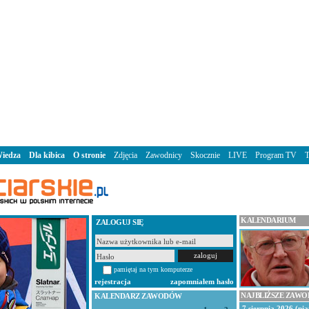
iedza
Dla kibica
O stronie
Zdjęcia
Zawodnicy
Skocznie
LIVE
Program TV
KALENDARIUM
ZALOGUJ SIĘ
pamiętaj na tym komputerze
rejestracja
zapomniałem hasło
NAJBLIŻSZE ZAW
KALENDARZ ZAWODÓW
7 sierpnia 2026 (pią