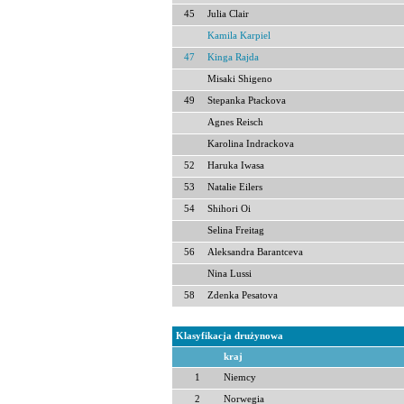
45
Julia Clair
Kamila Karpiel
47
Kinga Rajda
Misaki Shigeno
49
Stepanka Ptackova
Agnes Reisch
Karolina Indrackova
52
Haruka Iwasa
53
Natalie Eilers
54
Shihori Oi
Selina Freitag
56
Aleksandra Barantceva
Nina Lussi
58
Zdenka Pesatova
Klasyfikacja drużynowa
kraj
1
Niemcy
2
Norwegia