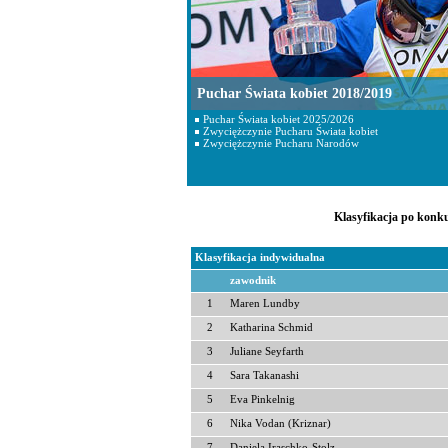
Puchar Świata kobiet 2018/2019
Puchar Świata kobiet 2025/2026
Zwyciężczynie Pucharu Świata kobiet
Zwyciężczynie Pucharu Narodów
Klasyfikacja po konku
Klasyfikacja indywidualna
zawodnik
1
Maren Lundby
2
Katharina Schmid
3
Juliane Seyfarth
4
Sara Takanashi
5
Eva Pinkelnig
6
Nika Vodan (Kriznar)
7
Daniela Iraschko-Stolz