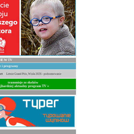
IE W TV
je i programy
rt
Letnie Grand Prix, Wisła 2026 - podsumowanie
transmisje ze skoków
jbardziej aktualny program TV »