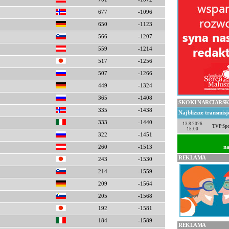
677
-1096
650
-1123
566
-1207
559
-1214
517
-1256
507
-1266
449
-1324
365
-1408
SKOKI NARCIARSK
335
-1438
Najbliższe transmis
333
-1440
13.8.2026
TVP Spo
15:00
322
-1451
na
260
-1513
REKLAMA
243
-1530
214
-1559
209
-1564
205
-1568
192
-1581
184
-1589
REKLAMA