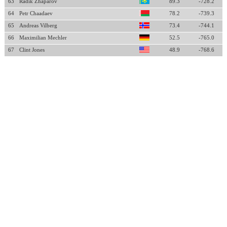
63
Radik Zhaparov
89.3
-728.2
64
Petr Chaadaev
78.2
-739.3
65
Andreas Vilberg
73.4
-744.1
66
Maximilian Mechler
52.5
-765.0
67
Clint Jones
48.9
-768.6