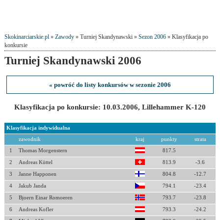
Skokinarciarskie.pl
»
Zawody
» Turniej Skandynawski »
Sezon 2006
» Klasyfikacja po
konkursie
Turniej Skandynawski 2006
« powróć do listy konkursów w sezonie 2006
Klasyfikacja po konkursie: 10.03.2006, Lillehammer K-120
Klasyfikacja indywidualna
zawodnik
kraj
punkty
strata
1
Thomas Morgenstern
817.5
2
Andreas Küttel
813.9
-3.6
3
Janne Happonen
804.8
-12.7
4
Jakub Janda
794.1
-23.4
5
Bjoern Einar Romoeren
793.7
-23.8
6
Andreas Kofler
793.3
-24.2