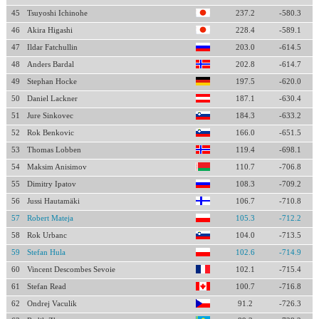
45
Tsuyoshi Ichinohe
237.2
-580.3
46
Akira Higashi
228.4
-589.1
47
Ildar Fatchullin
203.0
-614.5
48
Anders Bardal
202.8
-614.7
49
Stephan Hocke
197.5
-620.0
50
Daniel Lackner
187.1
-630.4
51
Jure Sinkovec
184.3
-633.2
52
Rok Benkovic
166.0
-651.5
53
Thomas Lobben
119.4
-698.1
54
Maksim Anisimov
110.7
-706.8
55
Dimitry Ipatov
108.3
-709.2
56
Jussi Hautamäki
106.7
-710.8
57
Robert Mateja
105.3
-712.2
58
Rok Urbanc
104.0
-713.5
59
Stefan Hula
102.6
-714.9
60
Vincent Descombes Sevoie
102.1
-715.4
61
Stefan Read
100.7
-716.8
62
Ondrej Vaculik
91.2
-726.3