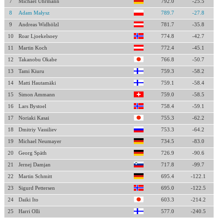
7
Michael Uhrmann
792.0
-25.5
8
Adam Małysz
789.7
-27.8
9
Andreas Widhölzl
781.7
-35.8
10
Roar Ljoekelsoey
774.8
-42.7
11
Martin Koch
772.4
-45.1
12
Takanobu Okabe
766.8
-50.7
13
Tami Kiuru
759.3
-58.2
14
Matti Hautamäki
759.1
-58.4
15
Simon Ammann
759.0
-58.5
16
Lars Bystoel
758.4
-59.1
17
Noriaki Kasai
755.3
-62.2
18
Dmitriy Vassiliev
753.3
-64.2
19
Michael Neumayer
734.5
-83.0
20
Georg Späth
726.9
-90.6
21
Jernej Damjan
717.8
-99.7
22
Martin Schmitt
695.4
-122.1
23
Sigurd Pettersen
695.0
-122.5
24
Daiki Ito
603.3
-214.2
25
Harri Olli
577.0
-240.5