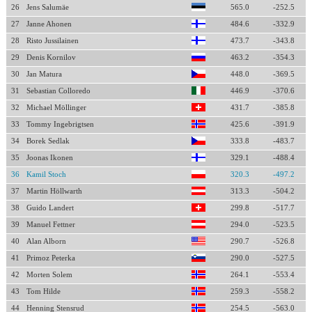
26
Jens Salumäe
565.0
-252.5
27
Janne Ahonen
484.6
-332.9
28
Risto Jussilainen
473.7
-343.8
29
Denis Kornilov
463.2
-354.3
30
Jan Matura
448.0
-369.5
31
Sebastian Colloredo
446.9
-370.6
32
Michael Möllinger
431.7
-385.8
33
Tommy Ingebrigtsen
425.6
-391.9
34
Borek Sedlak
333.8
-483.7
35
Joonas Ikonen
329.1
-488.4
36
Kamil Stoch
320.3
-497.2
37
Martin Höllwarth
313.3
-504.2
38
Guido Landert
299.8
-517.7
39
Manuel Fettner
294.0
-523.5
40
Alan Alborn
290.7
-526.8
41
Primoz Peterka
290.0
-527.5
42
Morten Solem
264.1
-553.4
43
Tom Hilde
259.3
-558.2
44
Henning Stensrud
254.5
-563.0