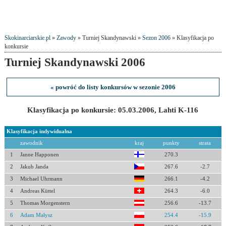
Skokinarciarskie.pl
»
Zawody
» Turniej Skandynawski »
Sezon 2006
» Klasyfikacja po
konkursie
Turniej Skandynawski 2006
« powróć do listy konkursów w sezonie 2006
Klasyfikacja po konkursie: 05.03.2006, Lahti K-116
Klasyfikacja indywidualna
zawodnik
kraj
punkty
strata
1
Janne Happonen
270.3
2
Jakub Janda
267.6
-2.7
3
Michael Uhrmann
266.1
-4.2
4
Andreas Küttel
264.3
-6.0
5
Thomas Morgenstern
256.6
-13.7
6
Adam Małysz
254.4
-15.9