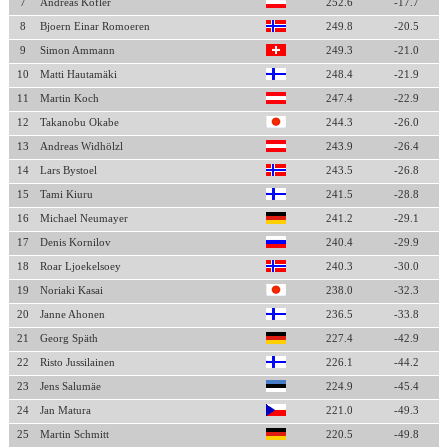
7
Andreas Kofler
252.6
-17.7
8
Bjoern Einar Romoeren
249.8
-20.5
9
Simon Ammann
249.3
-21.0
10
Matti Hautamäki
248.4
-21.9
11
Martin Koch
247.4
-22.9
12
Takanobu Okabe
244.3
-26.0
13
Andreas Widhölzl
243.9
-26.4
14
Lars Bystoel
243.5
-26.8
15
Tami Kiuru
241.5
-28.8
16
Michael Neumayer
241.2
-29.1
17
Denis Kornilov
240.4
-29.9
18
Roar Ljoekelsoey
240.3
-30.0
19
Noriaki Kasai
238.0
-32.3
20
Janne Ahonen
236.5
-33.8
21
Georg Späth
227.4
-42.9
22
Risto Jussilainen
226.1
-44.2
23
Jens Salumäe
224.9
-45.4
24
Jan Matura
221.0
-49.3
25
Martin Schmitt
220.5
-49.8