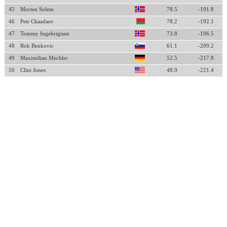
45
Morten Solem
78.5
-191.8
46
Petr Chaadaev
78.2
-192.1
47
Tommy Ingebrigtsen
73.8
-196.5
48
Rok Benkovic
61.1
-209.2
49
Maximilian Mechler
52.5
-217.8
50
Clint Jones
48.9
-221.4