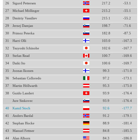
26
Sigurd Pettersen
217.2
-53.1
27
Michael Möllinger
215.2
-55.1
28
Dmitriy Vassiliev
215.1
-55.2
29
Jernej Damjan
198.7
-71.6
30
Primoz Peterka
182.8
-87.5
31
Harri Olli
103.0
-167.3
32
Tsuyoshi Ichinohe
102.6
-167.7
33
Stefan Read
100.7
-169.6
34
Daiki Ito
100.6
-169.7
35
Joonas Ikonen
99.3
-171.0
36
Sebastian Colloredo
97.2
-173.1
37
Martin Höllwarth
95.3
-175.0
38
Guido Landert
93.9
-176.4
Jure Sinkovec
93.9
-176.4
40
Kamil Stoch
92.6
-177.7
41
Anders Bardal
91.2
-179.1
42
Stephan Hocke
88.9
-181.4
43
Manuel Fettner
84.8
-185.5
44
Alan Alborn
84.3
-186.0