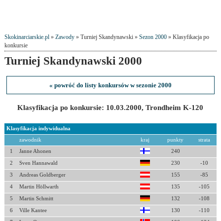
Skokinarciarskie.pl
»
Zawody
» Turniej Skandynawski »
Sezon 2000
» Klasyfikacja po
konkursie
Turniej Skandynawski 2000
« powróć do listy konkursów w sezonie 2000
Klasyfikacja po konkursie: 10.03.2000, Trondheim K-120
Klasyfikacja indywidualna
zawodnik
kraj
punkty
strata
1
Janne Ahonen
240
2
Sven Hannawald
230
-10
3
Andreas Goldberger
155
-85
4
Martin Höllwarth
135
-105
5
Martin Schmitt
132
-108
6
Ville Kantee
130
-110