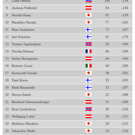
7
Lasse Ottesen
106
-134
8
Andreas Widhölzl
94
-146
9
Noriaki Kasai
81
-159
10
Masahiko Harada
77
-163
11
Risto Jussilainen
73
-167
12
Jani Soininen
61
-179
13
Tommy Ingebrigtsen
56
-184
14
Nicolas Dessum
46
-194
15
Stefan Horngacher
44
-196
16
Roberto Cecon
40
-200
17
Kazuyoshi Funaki
38
-202
18
Tami Kiuru
35
-205
19
Matti Hautamäki
33
-207
20
Hiroya Saitoh
32
-208
21
Reinhard Schwarzenberger
31
-209
22
Roar Ljoekelsoey
30
-210
23
Wolfgang Loitzl
29
-211
24
Hideharu Miyahira
28
-212
25
Takanobu Okabe
24
-216