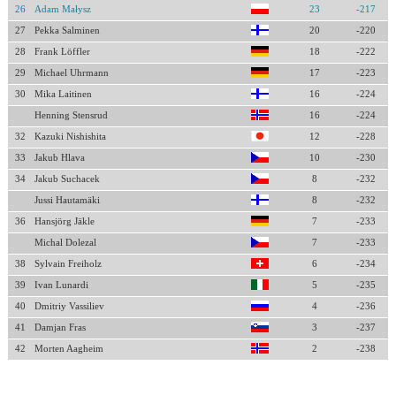
26
Adam Małysz
23
-217
27
Pekka Salminen
20
-220
28
Frank Löffler
18
-222
29
Michael Uhrmann
17
-223
30
Mika Laitinen
16
-224
Henning Stensrud
16
-224
32
Kazuki Nishishita
12
-228
33
Jakub Hlava
10
-230
34
Jakub Suchacek
8
-232
Jussi Hautamäki
8
-232
36
Hansjörg Jäkle
7
-233
Michal Dolezal
7
-233
38
Sylvain Freiholz
6
-234
39
Ivan Lunardi
5
-235
40
Dmitriy Vassiliev
4
-236
41
Damjan Fras
3
-237
42
Morten Aagheim
2
-238