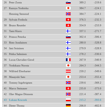
26
Peter Zonta
389.2
-219.6
27
Kazuya Yoshioka
384.7
-224.1
Henning Stensrud
384.7
-224.1
29
Sylvain Freiholz
376.5
-232.3
30
Bruno Reuteler
354.9
-253.9
31
Tami Kiuru
337.1
-271.7
32
Primoz Peterka
302.4
-306.4
33
Risto Jussilainen
280.0
-328.8
34
Jani Soininen
279.9
-328.9
35
Pekka Salminen
278.2
-330.6
36
Lucas Chevalier-Girod
267.9
-340.9
37
Yoshikazu Norota
264.3
-344.5
38
Wilfried Eberharter
259.2
-349.6
39
Masayuki Sato
253.4
-355.4
40
Tommy Ingebrigtsen
239.6
-369.2
41
Marco Steinauer
235.8
-373.0
42
Olav Magne Dönnem
221.4
-387.4
43
Łukasz Kruczek
215.2
-393.6
44
Dieter Thoma
206.0
-402.8