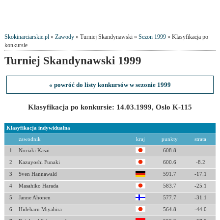
Skokinarciarskie.pl
»
Zawody
» Turniej Skandynawski »
Sezon 1999
» Klasyfikacja po
konkursie
Turniej Skandynawski 1999
« powróć do listy konkursów w sezonie 1999
Klasyfikacja po konkursie: 14.03.1999, Oslo K-115
Klasyfikacja indywidualna
zawodnik
kraj
punkty
strata
1
Noriaki Kasai
608.8
2
Kazuyoshi Funaki
600.6
-8.2
3
Sven Hannawald
591.7
-17.1
4
Masahiko Harada
583.7
-25.1
5
Janne Ahonen
577.7
-31.1
6
Hideharu Miyahira
564.8
-44.0