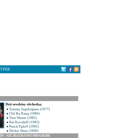
TYPER
Dziś urodziny obchodzą:
Tommy Ingebrigtsen (1977)
Chil Ku Kang (1984)
Yuta Watase (1982)
Kai Kovaljeff (1985)
Pascal Egloff (1992)
Decker Dean (2000)
ODY - SZCZEGÓŁOWY PROGRAM