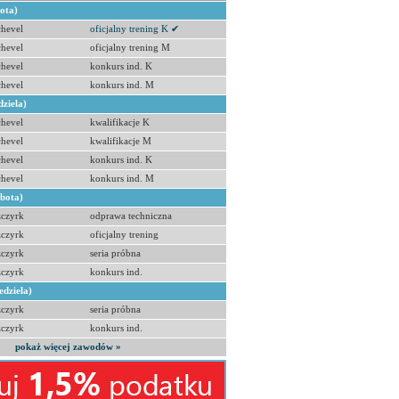
bota)
hevel
oficjalny trening K ✔
hevel
oficjalny trening M
hevel
konkurs ind. K
hevel
konkurs ind. M
dziela)
hevel
kwalifikacje K
hevel
kwalifikacje M
hevel
konkurs ind. K
hevel
konkurs ind. M
obota)
zczyrk
odprawa techniczna
zczyrk
oficjalny trening
zczyrk
seria próbna
zczyrk
konkurs ind.
edziela)
zczyrk
seria próbna
zczyrk
konkurs ind.
pokaż więcej zawodów »