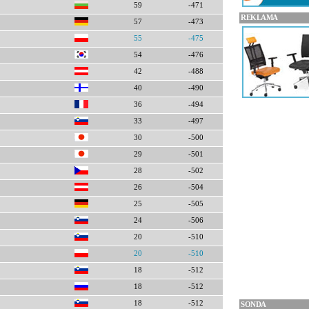
59
-471
REKLAMA
57
-473
55
-475
54
-476
42
-488
40
-490
36
-494
33
-497
30
-500
29
-501
28
-502
26
-504
25
-505
24
-506
20
-510
20
-510
18
-512
18
-512
18
-512
SONDA