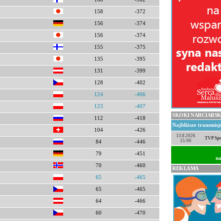
158
-372
156
-374
156
-374
155
-375
135
-395
131
-399
128
-402
124
-406
123
-407
SKOKI NARCIARSK
112
-418
Najbliższe transmis
104
-426
13.8.2026
TVP Spo
15:00
84
-446
79
-451
na
70
-460
REKLAMA
65
-465
65
-465
64
-466
60
-470