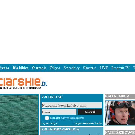
iedza
Dla kibica
O stronie
Zdjęcia
Zawodnicy
Skocznie
LIVE
Program TV
KALENDARIUM
ZALOGUJ SIĘ
pamiętaj na tym komputerze
rejestracja
zapomniałem hasło
KALENDARZ ZAWODÓW
NAJBLIŻSZE ZAW