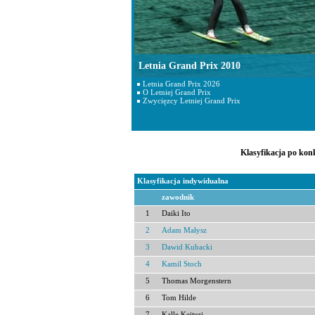
Letnia Grand Prix 2010
Letnia Grand Prix 2026
O Letniej Grand Prix
Zwycięzcy Letniej Grand Prix
Klasyfikacja po kon
Klasyfikacja indywidualna
zawodnik
1
Daiki Ito
2
Adam Małysz
3
Dawid Kubacki
4
Kamil Stoch
5
Thomas Morgenstern
6
Tom Hilde
7
Kalle Keituri