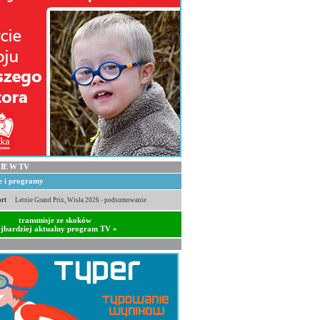
IE W TV
je i programy
rt
Letnie Grand Prix, Wisła 2026 - podsumowanie
transmisje ze skoków
jbardziej aktualny program TV »