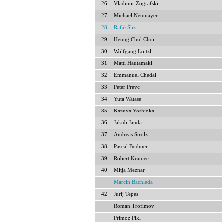
26
Vladimir Zografski
27
Michael Neumayer
28
Rafał Śliż
29
Heung Chul Choi
30
Wolfgang Loitzl
31
Matti Hautamäki
32
Emmanuel Chedal
33
Peter Prevc
34
Yuta Watase
35
Kazuya Yoshioka
36
Jakub Janda
37
Andreas Strolz
38
Pascal Bodmer
39
Robert Kranjec
40
Mitja Meznar
Marcin Bachleda
42
Jurij Tepes
Roman Trofimov
Primoz Pikl