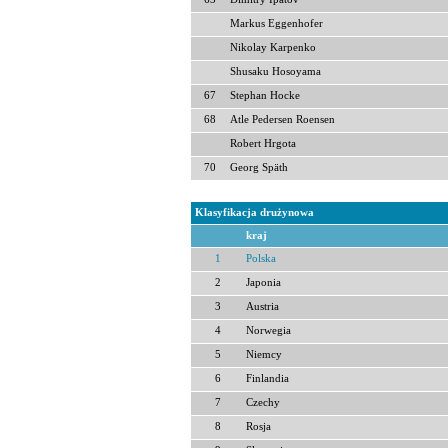
Markus Eggenhofer
Nikolay Karpenko
Shusaku Hosoyama
67
Stephan Hocke
68
Atle Pedersen Roensen
Robert Hrgota
70
Georg Späth
Klasyfikacja drużynowa
kraj
1
Polska
2
Japonia
3
Austria
4
Norwegia
5
Niemcy
6
Finlandia
7
Czechy
8
Rosja