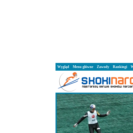
Wygląd
Menu główne
Zawody
Rankingi
W