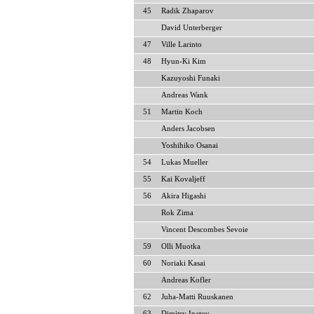
45
Radik Zhaparov
David Unterberger
47
Ville Larinto
48
Hyun-Ki Kim
Kazuyoshi Funaki
Andreas Wank
51
Martin Koch
Anders Jacobsen
Yoshihiko Osanai
54
Lukas Mueller
55
Kai Kovaljeff
56
Akira Higashi
Rok Zima
Vincent Descombes Sevoie
59
Olli Muotka
60
Noriaki Kasai
Andreas Kofler
62
Juha-Matti Ruuskanen
63
Dimitry Ipatov