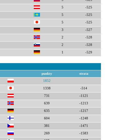
5
-525
5
-525
5
-525
3
-527
2
-528
2
-528
1
-529
punkty
strata
1852
1338
-514
731
-1121
639
-1213
635
-1217
604
-1248
381
-1471
269
-1583