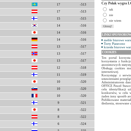
Czy Polak wygra L
17
-513
tak
17
-513
nie
15
-515
nie wiem
14
-516
14
-516
LINKI SPONSORO
14
-516
meble biurowe war
Torty Piaseczno
13
-517
krzesła biurowe wa
COOKIES
13
-517
Ten portal korzyst
13
-517
korzystania z funkcj
anonimowych statyst
12
-518
Obsługę cookies mo
internetowej.
11
-519
Korzystając z serw
ustawieniami przegląd
10
-520
Administratorem dany
OFFICE Paweł Stawow
10
-520
celu identyfikacji 
konkursów, w celu w
10
-520
żaden inny sposób ar
Publikowane materiał
9
-521
śledzenia, stosowane 
8
-522
8
-522
6
-524
5
-525