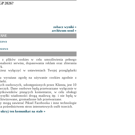
GP 2026?
zobacz wyniki »
archiwum sond »
WANE
szawa
rszawa
a z plików cookies w celu umożliwienia pełnego
onalności serwisu, dopasowania reklam oraz zbierania
yk.
żesz wyłączyć w ustawieniach Twojej przeglądarki
isu wyrażasz zgodę na używanie cookies zgodnie z
arki.
ch osobowych, udostępnionych przez Klienta, jest 10
czyk. Dane osobowe będą przetwarzane wyłącznie w
użytkowników piszących komentarze, w celu obsługi
ysyłki wiadomości drogą mailową itp. i nie będą w
chiwizowane, gromadzone lub przetwarzane.
y mogą zawierać Piksel Facebooka i inne technologie
za pośrednictwem stron internetowych osób trzecich.
ukryj ten komunikat na stałe »