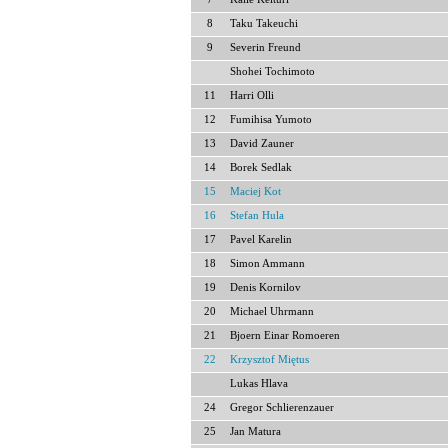
8
Taku Takeuchi
9
Severin Freund
Shohei Tochimoto
11
Harri Olli
12
Fumihisa Yumoto
13
David Zauner
14
Borek Sedlak
15
Maciej Kot
16
Stefan Hula
17
Pavel Karelin
18
Simon Ammann
19
Denis Kornilov
20
Michael Uhrmann
21
Bjoern Einar Romoeren
22
Krzysztof Miętus
Lukas Hlava
24
Gregor Schlierenzauer
25
Jan Matura