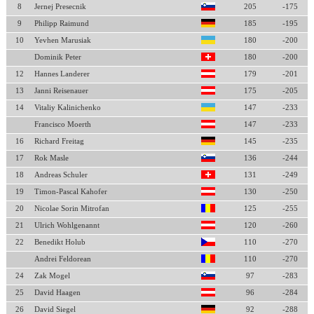
8
Jernej Presecnik
205
-175
9
Philipp Raimund
185
-195
10
Yevhen Marusiak
180
-200
Dominik Peter
180
-200
12
Hannes Landerer
179
-201
13
Janni Reisenauer
175
-205
14
Vitaliy Kalinichenko
147
-233
Francisco Moerth
147
-233
16
Richard Freitag
145
-235
17
Rok Masle
136
-244
18
Andreas Schuler
131
-249
19
Timon-Pascal Kahofer
130
-250
20
Nicolae Sorin Mitrofan
125
-255
21
Ulrich Wohlgenannt
120
-260
22
Benedikt Holub
110
-270
Andrei Feldorean
110
-270
24
Zak Mogel
97
-283
25
David Haagen
96
-284
26
David Siegel
92
-288