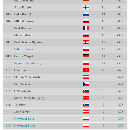
Marinus Kraus
15
-365
Arttu Pohjola
15
-365
103
Luka Robnik
14
-366
104
Mikhail Purtov
13
-367
Paul Brasme
13
-367
Mark Hafnar
13
-367
107
Paal Haakon Bjoertomt
12
-368
Wiktor Pękala
12
-368
109
Cedrik Weigel
11
-369
Szymon Zapotoczny
11
-369
111
Olan Lacroix
10
-370
112
Florian Mittendorfer
9
-371
Filip Sakala
9
-371
114
Ozbe Zupan
8
-372
Simen Meen Haugeng
8
-372
116
Taj Ekart
7
-373
Josef Ritzer
7
-373
Krzysztof Leja
7
-373
119
Krzysztof Kieta
5
-375