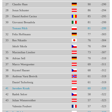
27
Claudio Haas
90
-290
28
Jonas Schuster
86
-294
29
Daniel Andrei Cacina
85
-295
30
Giovanni Bresadola
81
-299
Tomasz Pilch
81
-299
32
Felix Hoffmann
77
-303
33
Ren Nikaido
76
-304
Jakub Sikola
76
-304
35
Maximilian Lienher
73
-307
36
Adrian Sell
70
-310
37
Marco Woergoetter
69
-311
38
Krystof Hauser
68
-312
39
Andreas Varsi Breivik
61
-319
Daniel Tschofenig
61
-319
41
Jarosław Krzak
60
-320
42
Radek Selcer
58
-322
43
Julian Wienerroither
57
-323
Valentin Foubert
57
-323