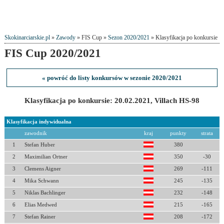
Skokinarciarskie.pl
»
Zawody
» FIS Cup »
Sezon 2020/2021
» Klasyfikacja po konkursie
FIS Cup 2020/2021
« powróć do listy konkursów w sezonie 2020/2021
Klasyfikacja po konkursie: 20.02.2021, Villach HS-98
Klasyfikacja indywidualna
zawodnik
kraj
punkty
strata
1
Stefan Huber
380
2
Maximilian Ortner
350
-30
3
Clemens Aigner
269
-111
4
Mika Schwann
245
-135
5
Niklas Bachlinger
232
-148
6
Elias Medwed
215
-165
7
Stefan Rainer
208
-172