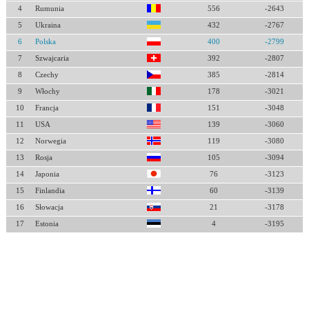
4
Rumunia
556
-2643
5
Ukraina
432
-2767
6
Polska
400
-2799
7
Szwajcaria
392
-2807
8
Czechy
385
-2814
9
Włochy
178
-3021
10
Francja
151
-3048
11
USA
139
-3060
12
Norwegia
119
-3080
13
Rosja
105
-3094
14
Japonia
76
-3123
15
Finlandia
60
-3139
16
Słowacja
21
-3178
17
Estonia
4
-3195