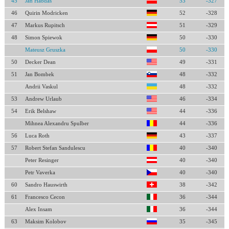
45
Jan Habdas
53
-327
46
Quirin Modricken
52
-328
47
Markus Rupitsch
51
-329
48
Simon Spiewok
50
-330
Mateusz Gruszka
50
-330
50
Decker Dean
49
-331
51
Jan Bombek
48
-332
Andrii Vaskul
48
-332
53
Andrew Urlaub
46
-334
54
Erik Belshaw
44
-336
Mihnea Alexandru Spulber
44
-336
56
Luca Roth
43
-337
57
Robert Stefan Sandulescu
40
-340
Peter Resinger
40
-340
Petr Vaverka
40
-340
60
Sandro Hauswirth
38
-342
61
Francesco Cecon
36
-344
Alex Insam
36
-344
63
Maksim Kolobov
35
-345