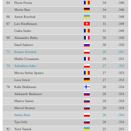
64
Florin Feroiu
34
-346
Moritz Baer
34
-346
66
Anton Korchuk
32
-348
67
Lars Kindlimann
31
-349
Csaba Szabo
31
-349
69
Alessandro Batby
30
-350
Danil Sadreev
30
-350
71
Kacper Juroszek
29
-351
Mathis Contamine
29
-351
73
Arkadiusz Jojko
27
-353
Mircea Stefan Jipescu
27
-353
Luca Geyer
27
-353
76
Kalle Heikkinen
26
-354
Aleksandr Bazhenov
26
-354
Matevz Samec
26
-354
Marcel Strzinar
26
-354
Stefan Hula
26
-354
Tjas Grilc
26
-354
82
Yurii Yaniuk
25
-355