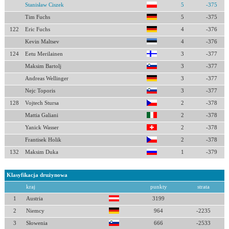
Stanisław Ciszek
5
-375
Tim Fuchs
5
-375
122
Eric Fuchs
4
-376
Kevin Maltsev
4
-376
124
Eetu Merilainen
3
-377
Maksim Bartolj
3
-377
Andreas Wellinger
3
-377
Nejc Toporis
3
-377
128
Vojtech Stursa
2
-378
Mattia Galiani
2
-378
Yanick Wasser
2
-378
Frantisek Holik
2
-378
132
Maksim Duka
1
-379
Klasyfikacja drużynowa
kraj
punkty
strata
1
Austria
3199
2
Niemcy
964
-2235
3
Słowenia
666
-2533