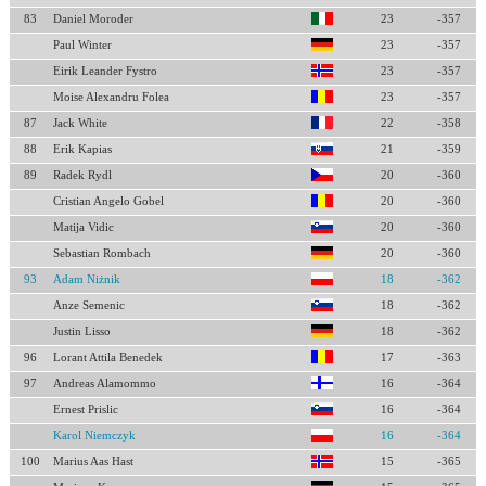
83
Daniel Moroder
23
-357
Paul Winter
23
-357
Eirik Leander Fystro
23
-357
Moise Alexandru Folea
23
-357
87
Jack White
22
-358
88
Erik Kapias
21
-359
89
Radek Rydl
20
-360
Cristian Angelo Gobel
20
-360
Matija Vidic
20
-360
Sebastian Rombach
20
-360
93
Adam Niżnik
18
-362
Anze Semenic
18
-362
Justin Lisso
18
-362
96
Lorant Attila Benedek
17
-363
97
Andreas Alamommo
16
-364
Ernest Prislic
16
-364
Karol Niemczyk
16
-364
100
Marius Aas Hast
15
-365