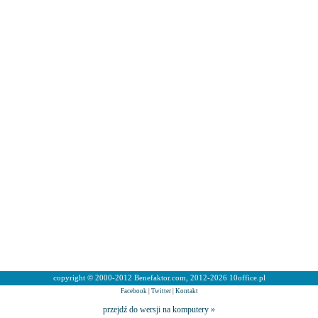
copyright © 2000-2012 Benefaktor.com, 2012-2026 10office.pl
Facebook
|
Twitter
|
Kontakt
przejdź do wersji na komputery »