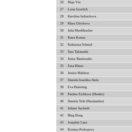
26
Maja Vtic
27
Luisa Goerlich
28
Karolina Indrackova
29
Klara Ulrichova
30
Julia Muehlbacher
31
Katra Komar
32
Katharina Schmid
33
Sara Takanashi
34
Jenny Rautionaho
35
Ema Klinec
36
Jessica Malsiner
37
Daniela Iraschko-Stolz
38
Eva Pinkelnig
39
Pauline Eichhorn (Hessler)
40
Daniela Toth (Haralambie)
41
Juliane Seyfarth
42
Bing Dong
43
Josephin Laue
44
Kristina Prokopeva