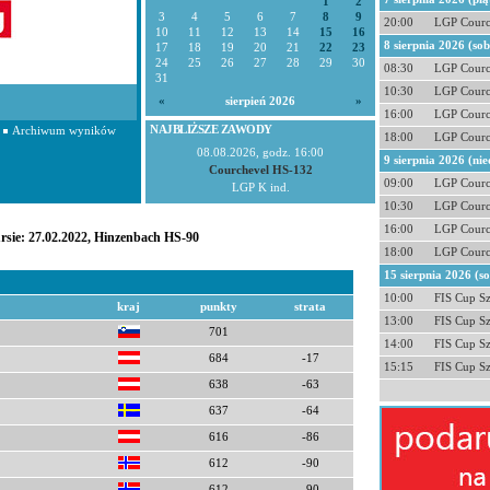
1
2
3
4
5
6
7
8
9
20:00
LGP Courc
10
11
12
13
14
15
16
8 sierpnia 2026 (so
17
18
19
20
21
22
23
24
25
26
27
28
29
30
08:30
LGP Courc
31
10:30
LGP Courc
«
sierpień 2026
»
16:00
LGP Courc
NAJBLIŻSZE ZAWODY
Archiwum wyników
18:00
LGP Courc
08.08.2026, godz. 16:00
9 sierpnia 2026 (nie
Courchevel HS-132
09:00
LGP Courc
LGP K ind.
10:30
LGP Courc
16:00
LGP Courc
rsie: 27.02.2022, Hinzenbach HS-90
18:00
LGP Courc
15 sierpnia 2026 (s
10:00
FIS Cup S
kraj
punkty
strata
13:00
FIS Cup S
701
14:00
FIS Cup S
684
-17
15:15
FIS Cup S
638
-63
637
-64
616
-86
612
-90
612
-90