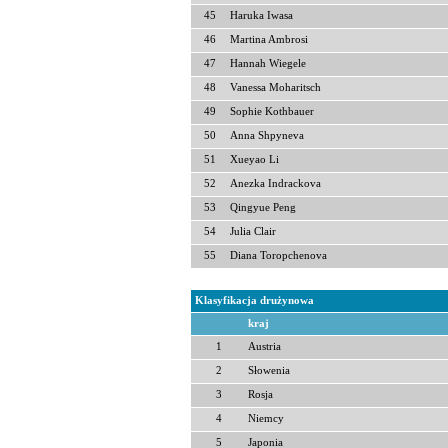
45
Haruka Iwasa
46
Martina Ambrosi
47
Hannah Wiegele
48
Vanessa Moharitsch
49
Sophie Kothbauer
50
Anna Shpyneva
51
Xueyao Li
52
Anezka Indrackova
53
Qingyue Peng
54
Julia Clair
55
Diana Toropchenova
Klasyfikacja drużynowa
kraj
1
Austria
2
Słowenia
3
Rosja
4
Niemcy
5
Japonia