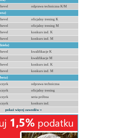
hevel
odprawa techniczna K/M
bota)
hevel
oficjalny trening K
hevel
oficjalny trening M
hevel
konkurs ind. K
hevel
konkurs ind. M
dziela)
hevel
kwalifikacje K
hevel
kwalifikacje M
hevel
konkurs ind. K
hevel
konkurs ind. M
obota)
zczyrk
odprawa techniczna
zczyrk
oficjalny trening
zczyrk
seria próbna
zczyrk
konkurs ind.
pokaż więcej zawodów »