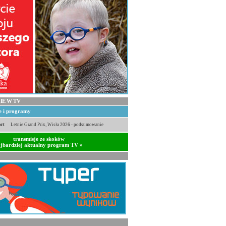
IE W TV
je i programy
rt
Letnie Grand Prix, Wisła 2026 - podsumowanie
transmisje ze skoków
jbardziej aktualny program TV »