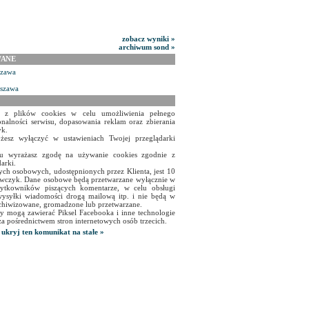
zobacz wyniki »
archiwum sond »
WANE
szawa
rszawa
a z plików cookies w celu umożliwienia pełnego
onalności serwisu, dopasowania reklam oraz zbierania
yk.
żesz wyłączyć w ustawieniach Twojej przeglądarki
isu wyrażasz zgodę na używanie cookies zgodnie z
arki.
ch osobowych, udostępnionych przez Klienta, jest 10
czyk. Dane osobowe będą przetwarzane wyłącznie w
użytkowników piszących komentarze, w celu obsługi
ysyłki wiadomości drogą mailową itp. i nie będą w
chiwizowane, gromadzone lub przetwarzane.
y mogą zawierać Piksel Facebooka i inne technologie
za pośrednictwem stron internetowych osób trzecich.
ukryj ten komunikat na stałe »