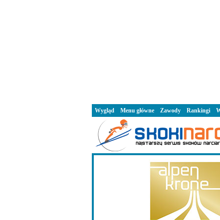
Wygląd
Menu główne
Zawody
Rankingi
W