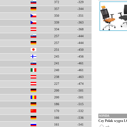
372
-329
357
-344
350
-351
339
-363
334
-368
257
-444
257
-444
251
-450
245
-456
241
-461
240
-461
238
-463
227
-474
200
-501
200
-501
186
-515
170
-532
SONDA
166
-536
Czy Polak wygra L
161
-541
tak