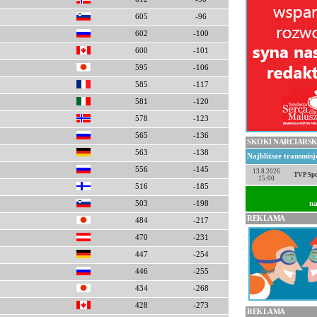
605
-96
602
-100
600
-101
595
-106
585
-117
581
-120
578
-123
565
-136
SKOKI NARCIARSK
563
-138
Najbliższe transmis
556
-145
13.8.2026
TVP Spo
15:00
516
-185
na
503
-198
REKLAMA
484
-217
470
-231
447
-254
446
-255
434
-268
428
-273
REKLAMA