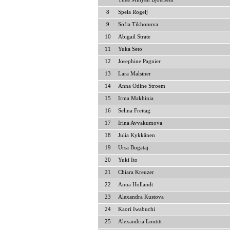
8
Spela Rogelj
9
Sofia Tikhonova
10
Abigail Strate
11
Yuka Seto
12
Josephine Pagnier
13
Lara Malsiner
14
Anna Odine Stroem
15
Irma Makhinia
16
Selina Freitag
17
Irina Avvakumova
18
Julia Kykkänen
19
Ursa Bogataj
20
Yuki Ito
21
Chiara Kreuzer
22
Anna Hollandt
23
Alexandra Kustova
24
Kaori Iwabuchi
25
Alexandria Loutitt