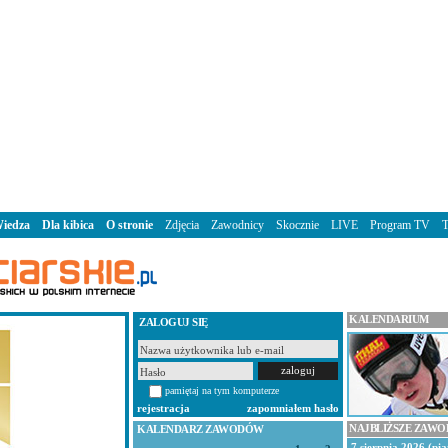
iedza
Dla kibica
O stronie
Zdjęcia
Zawodnicy
Skocznie
LIVE
Program TV
KALENDARIUM
ZALOGUJ SIĘ
pamiętaj na tym komputerze
rejestracja
zapomniałem hasło
NAJBLIŻSZE ZAW
KALENDARZ ZAWODÓW
7 sierpnia 2026 (pią