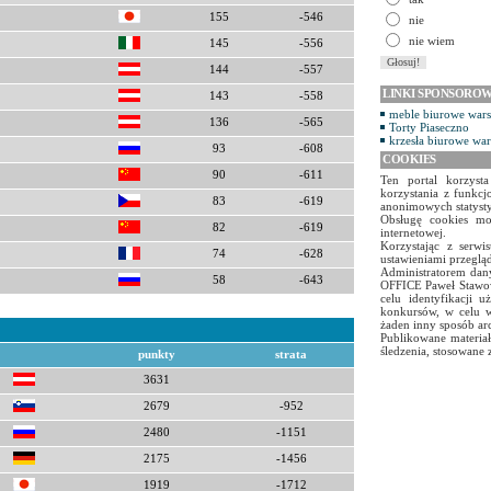
155
-546
nie
nie wiem
145
-556
144
-557
LINKI SPONSORO
143
-558
meble biurowe war
136
-565
Torty Piaseczno
krzesła biurowe wa
93
-608
COOKIES
90
-611
Ten portal korzyst
korzystania z funkcj
83
-619
anonimowych statyst
Obsługę cookies mo
82
-619
internetowej.
Korzystając z serw
74
-628
ustawieniami przegląd
Administratorem dany
58
-643
OFFICE Paweł Stawow
celu identyfikacji 
konkursów, w celu w
żaden inny sposób ar
Publikowane materiał
śledzenia, stosowane 
punkty
strata
3631
2679
-952
2480
-1151
2175
-1456
1919
-1712