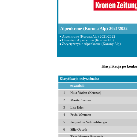
Alpenkrone (Korona Alp) 2021/2022
Alpenkrone (Korona Alp) 2021/2022
O turnieju Alpenkrone (Korona Alp)
Zwyciężczynie Alpenkrone (Korony Alp)
Klasyfikacja po konku
Klasyfikacja indywidualna
zawodnik
1
Nika Vodan (Kriznar)
2
Marita Kramer
3
Lisa Eder
4
Frida Westman
5
Jacqueline Seifriedsberger
6
Silje Opseth
Thea Minyan Bjoerseth