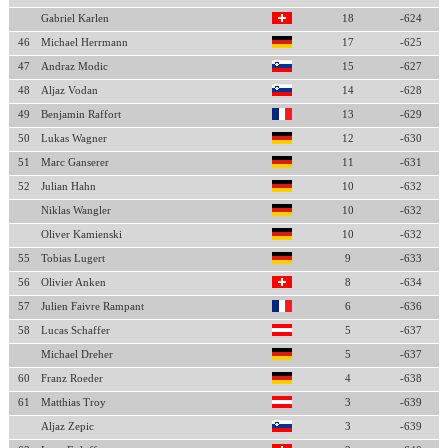
Gabriel Karlen
18
-624
46
Michael Herrmann
17
-625
47
Andraz Modic
15
-627
48
Aljaz Vodan
14
-628
49
Benjamin Raffort
13
-629
50
Lukas Wagner
12
-630
51
Marc Ganserer
11
-631
52
Julian Hahn
10
-632
Niklas Wangler
10
-632
Oliver Kamienski
10
-632
55
Tobias Lugert
9
-633
56
Olivier Anken
8
-634
57
Julien Faivre Rampant
6
-636
58
Lucas Schaffer
5
-637
Michael Dreher
5
-637
60
Franz Roeder
4
-638
61
Matthias Troy
3
-639
Aljaz Zepic
3
-639