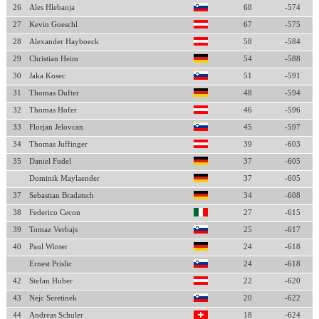
26
Ales Hlebanja
68
-574
27
Kevin Goeschl
67
-575
28
Alexander Hayboeck
58
-584
29
Christian Heim
54
-588
30
Jaka Kosec
51
-591
31
Thomas Dufter
48
-594
32
Thomas Hofer
46
-596
33
Florjan Jelovcan
45
-597
34
Thomas Juffinger
39
-603
35
Daniel Fudel
37
-605
Dominik Maylaender
37
-605
37
Sebastian Bradatsch
34
-608
38
Federico Cecon
27
-615
39
Tomaz Verbajs
25
-617
40
Paul Winter
24
-618
Ernest Prislic
24
-618
42
Stefan Huber
22
-620
43
Nejc Seretinek
20
-622
44
Andreas Schuler
18
-624