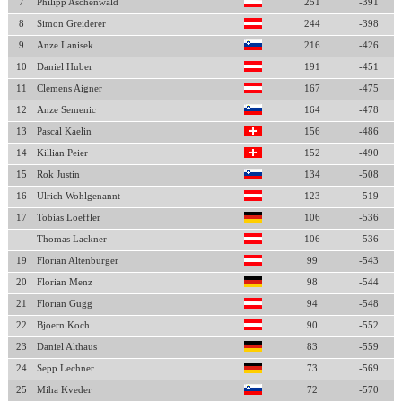
7
Philipp Aschenwald
251
-391
8
Simon Greiderer
244
-398
9
Anze Lanisek
216
-426
10
Daniel Huber
191
-451
11
Clemens Aigner
167
-475
12
Anze Semenic
164
-478
13
Pascal Kaelin
156
-486
14
Killian Peier
152
-490
15
Rok Justin
134
-508
16
Ulrich Wohlgenannt
123
-519
17
Tobias Loeffler
106
-536
Thomas Lackner
106
-536
19
Florian Altenburger
99
-543
20
Florian Menz
98
-544
21
Florian Gugg
94
-548
22
Bjoern Koch
90
-552
23
Daniel Althaus
83
-559
24
Sepp Lechner
73
-569
25
Miha Kveder
72
-570