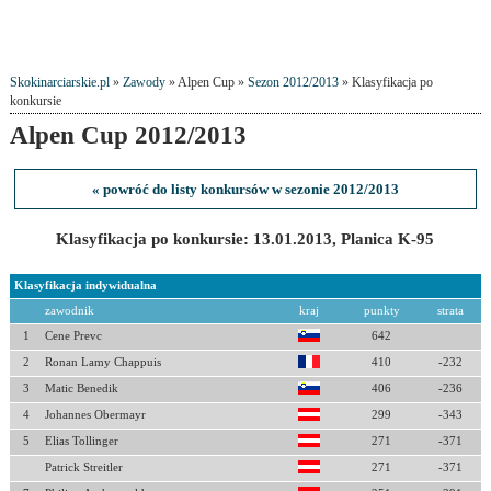
Skokinarciarskie.pl
»
Zawody
» Alpen Cup »
Sezon 2012/2013
» Klasyfikacja po
konkursie
Alpen Cup 2012/2013
« powróć do listy konkursów w sezonie 2012/2013
Klasyfikacja po konkursie: 13.01.2013, Planica K-95
Klasyfikacja indywidualna
zawodnik
kraj
punkty
strata
1
Cene Prevc
642
2
Ronan Lamy Chappuis
410
-232
3
Matic Benedik
406
-236
4
Johannes Obermayr
299
-343
5
Elias Tollinger
271
-371
Patrick Streitler
271
-371