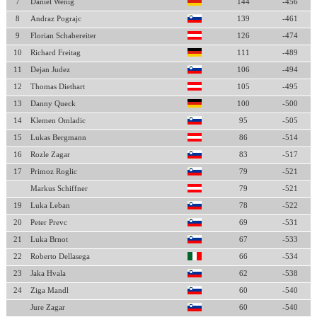
7
Daniel Wenig
144
-456
8
Andraz Pograjc
139
-461
9
Florian Schabereiter
126
-474
10
Richard Freitag
111
-489
11
Dejan Judez
106
-494
12
Thomas Diethart
105
-495
13
Danny Queck
100
-500
14
Klemen Omladic
95
-505
15
Lukas Bergmann
86
-514
16
Rozle Zagar
83
-517
17
Primoz Roglic
79
-521
Markus Schiffner
79
-521
19
Luka Leban
78
-522
20
Peter Prevc
69
-531
21
Luka Brnot
67
-533
22
Roberto Dellasega
66
-534
23
Jaka Hvala
62
-538
24
Ziga Mandl
60
-540
Jure Zagar
60
-540