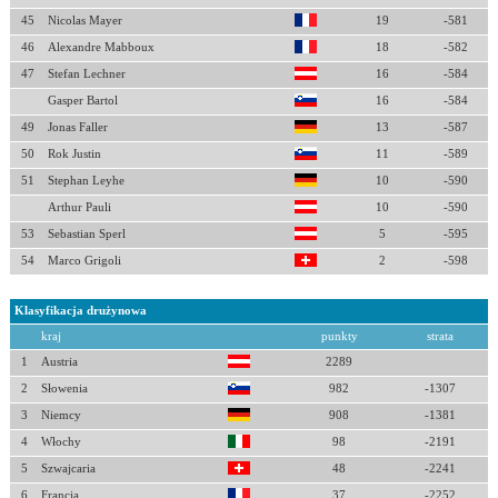
45
Nicolas Mayer
19
-581
46
Alexandre Mabboux
18
-582
47
Stefan Lechner
16
-584
Gasper Bartol
16
-584
49
Jonas Faller
13
-587
50
Rok Justin
11
-589
51
Stephan Leyhe
10
-590
Arthur Pauli
10
-590
53
Sebastian Sperl
5
-595
54
Marco Grigoli
2
-598
Klasyfikacja drużynowa
kraj
punkty
strata
1
Austria
2289
2
Słowenia
982
-1307
3
Niemcy
908
-1381
4
Włochy
98
-2191
5
Szwajcaria
48
-2241
6
Francja
37
-2252