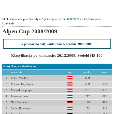
Skokinarciarskie.pl
»
Zawody
» Alpen Cup »
Sezon 2008/2009
» Klasyfikacja po
konkursie
Alpen Cup 2008/2009
« powróć do listy konkursów w sezonie 2008/2009
Klasyfikacja po konkursie: 20.12.2008, Seefeld HS-100
Klasyfikacja indywidualna
zawodnik
kraj
punkty
strata
1
Lukas Mueller
600
2
Michael Hayboeck
409
-191
3
Manuel Poppinger
261
-339
4
Johannes Lenz
212
-388
5
Nico Hermann
199
-401
6
Stefan Hayboeck
152
-448