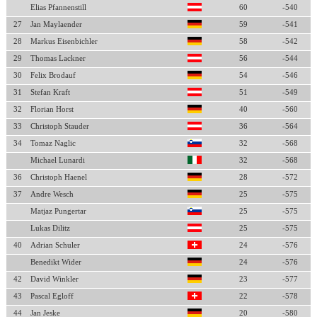
Elias Pfannenstill
60
-540
27
Jan Maylaender
59
-541
28
Markus Eisenbichler
58
-542
29
Thomas Lackner
56
-544
30
Felix Brodauf
54
-546
31
Stefan Kraft
51
-549
32
Florian Horst
40
-560
33
Christoph Stauder
36
-564
34
Tomaz Naglic
32
-568
Michael Lunardi
32
-568
36
Christoph Haenel
28
-572
37
Andre Wesch
25
-575
Matjaz Pungertar
25
-575
Lukas Dilitz
25
-575
40
Adrian Schuler
24
-576
Benedikt Wider
24
-576
42
David Winkler
23
-577
43
Pascal Egloff
22
-578
44
Jan Jeske
20
-580