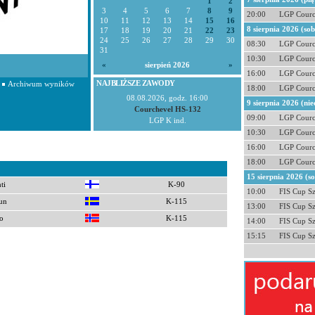
1
2
3
4
5
6
7
8
9
20:00
LGP Courc
10
11
12
13
14
15
16
8 sierpnia 2026 (so
17
18
19
20
21
22
23
24
25
26
27
28
29
30
08:30
LGP Courc
31
10:30
LGP Courc
«
sierpień 2026
»
16:00
LGP Courc
NAJBLIŻSZE ZAWODY
Archiwum wyników
18:00
LGP Courc
08.08.2026, godz. 16:00
9 sierpnia 2026 (nie
Courchevel HS-132
09:00
LGP Courc
LGP K ind.
10:30
LGP Courc
16:00
LGP Courc
18:00
LGP Courc
15 sierpnia 2026 (s
ti
K-90
10:00
FIS Cup S
un
K-115
13:00
FIS Cup S
o
K-115
14:00
FIS Cup S
15:15
FIS Cup S