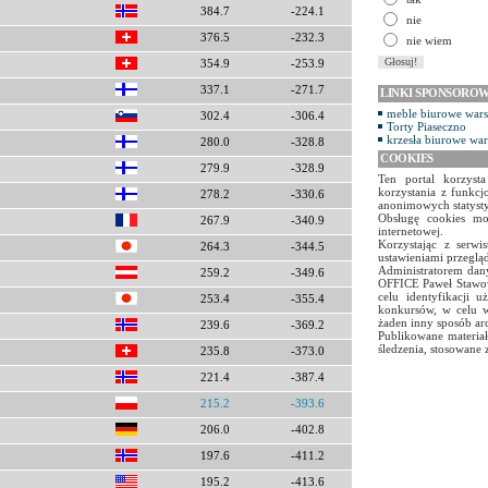
384.7
-224.1
nie
376.5
-232.3
nie wiem
354.9
-253.9
337.1
-271.7
LINKI SPONSORO
meble biurowe war
302.4
-306.4
Torty Piaseczno
krzesła biurowe wa
280.0
-328.8
COOKIES
279.9
-328.9
Ten portal korzyst
korzystania z funkcj
278.2
-330.6
anonimowych statyst
Obsługę cookies mo
267.9
-340.9
internetowej.
Korzystając z serw
264.3
-344.5
ustawieniami przegląd
Administratorem dany
259.2
-349.6
OFFICE Paweł Stawow
celu identyfikacji 
253.4
-355.4
konkursów, w celu w
żaden inny sposób ar
239.6
-369.2
Publikowane materiał
śledzenia, stosowane 
235.8
-373.0
221.4
-387.4
215.2
-393.6
206.0
-402.8
197.6
-411.2
195.2
-413.6