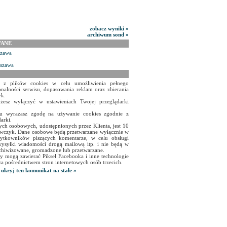
zobacz wyniki »
archiwum sond »
WANE
szawa
rszawa
a z plików cookies w celu umożliwienia pełnego
onalności serwisu, dopasowania reklam oraz zbierania
yk.
żesz wyłączyć w ustawieniach Twojej przeglądarki
isu wyrażasz zgodę na używanie cookies zgodnie z
arki.
ch osobowych, udostępnionych przez Klienta, jest 10
czyk. Dane osobowe będą przetwarzane wyłącznie w
użytkowników piszących komentarze, w celu obsługi
ysyłki wiadomości drogą mailową itp. i nie będą w
chiwizowane, gromadzone lub przetwarzane.
y mogą zawierać Piksel Facebooka i inne technologie
za pośrednictwem stron internetowych osób trzecich.
ukryj ten komunikat na stałe »