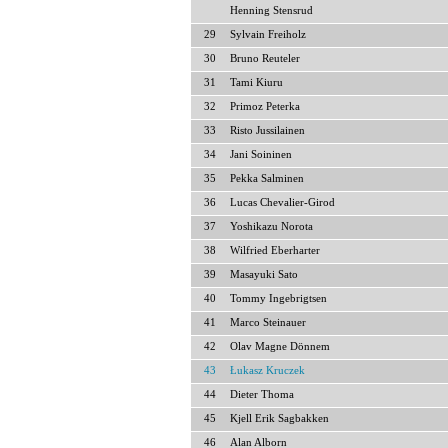
Henning Stensrud
29
Sylvain Freiholz
30
Bruno Reuteler
31
Tami Kiuru
32
Primoz Peterka
33
Risto Jussilainen
34
Jani Soininen
35
Pekka Salminen
36
Lucas Chevalier-Girod
37
Yoshikazu Norota
38
Wilfried Eberharter
39
Masayuki Sato
40
Tommy Ingebrigtsen
41
Marco Steinauer
42
Olav Magne Dönnem
43
Łukasz Kruczek
44
Dieter Thoma
45
Kjell Erik Sagbakken
46
Alan Alborn