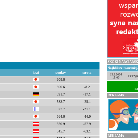
SKOKI NARCIARSK
Najbliższe transmis
kraj
punkty
strata
13.8.2026
TVP Spo
15:00
608.8
600.6
-8.2
na
591.7
-17.1
REKLAMA
583.7
-25.1
577.7
-31.1
564.8
-44.0
550.9
-57.9
545.7
-63.1
REKLAMA