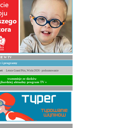
IE W TV
je i programy
rt
Letnie Grand Prix, Wisła 2026 - podsumowanie
transmisje ze skoków
jbardziej aktualny program TV »