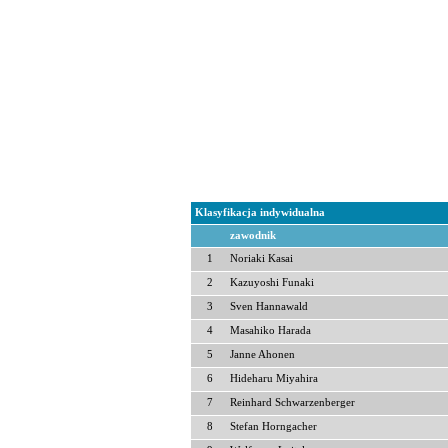
Klasyfikacja indywidualna
zawodnik
1
Noriaki Kasai
2
Kazuyoshi Funaki
3
Sven Hannawald
4
Masahiko Harada
5
Janne Ahonen
6
Hideharu Miyahira
7
Reinhard Schwarzenberger
8
Stefan Horngacher