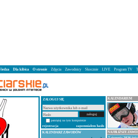
iedza
Dla kibica
O stronie
Zdjęcia
Zawodnicy
Skocznie
LIVE
Program TV
KALENDARIUM
ZALOGUJ SIĘ
pamiętaj na tym komputerze
rejestracja
zapomniałem hasło
NAJBLIŻSZE ZAW
KALENDARZ ZAWODÓW
7 sierpnia 2026 (pią