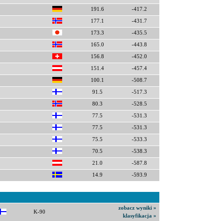
191.6
-417.2
177.1
-431.7
173.3
-435.5
165.0
-443.8
156.8
-452.0
151.4
-457.4
100.1
-508.7
91.5
-517.3
80.3
-528.5
77.5
-531.3
77.5
-531.3
75.5
-533.3
70.5
-538.3
21.0
-587.8
14.9
-593.9
zobacz wyniki »
K-90
klasyfikacja »