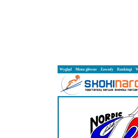
Wygląd
Menu główne
Zawody
Rankingi
W