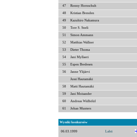
47
Ronny Hornschuh
48
Kristian Brenden
49
Kazuhiro Nakamura
50
Tore S. Sneli
51
Simon Ammann
52
Matthias Wallner
53
Dieter Thoma
54
Jani Myllaeri
55
Espen Bredesen
56
Janne Ylijärvi
Jussi Hautamäki
58
Matti Hautamäki
59
Jani Moisander
60
Andreas Widhölzl
61
Johan Munters
Wyniki konkursów
06.03.1999
Lahti