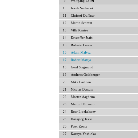
9
Wolfgang Loitzl
10
Jakub Suchacek
11
Christof Duffner
12
Martin Schmitt
13
Ville Kantee
14
Kristoffer Jaafs
15
Roberto Cecon
16
Adam Małysz
17
Robert Mateja
18
Gerd Siegmund
19
Andreas Goldberger
20
Mika Laitinen
21
Nicolas Dessum
22
Morten Aagheim
23
Martin Höllwarth
24
Roar Ljoekelsoey
25
Hansjörg Jäkle
26
Peter Zonta
27
Kazuya Yoshioka