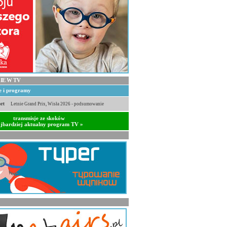
IE W TV
je i programy
rt
Letnie Grand Prix, Wisła 2026 - podsumowanie
transmisje ze skoków
jbardziej aktualny program TV »