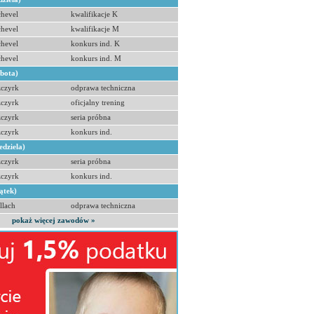
hevel
kwalifikacje K
hevel
kwalifikacje M
hevel
konkurs ind. K
hevel
konkurs ind. M
obota)
zczyrk
odprawa techniczna
zczyrk
oficjalny trening
zczyrk
seria próbna
zczyrk
konkurs ind.
edziela)
zczyrk
seria próbna
zczyrk
konkurs ind.
ątek)
llach
odprawa techniczna
pokaż więcej zawodów »