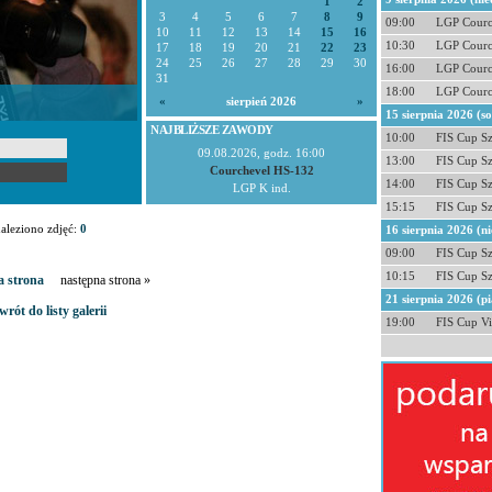
1
2
3
4
5
6
7
8
9
09:00
LGP Courc
10
11
12
13
14
15
16
10:30
LGP Courc
17
18
19
20
21
22
23
24
25
26
27
28
29
30
16:00
LGP Courc
31
18:00
LGP Courc
«
sierpień 2026
»
15 sierpnia 2026 (s
NAJBLIŻSZE ZAWODY
10:00
FIS Cup S
09.08.2026, godz. 16:00
13:00
FIS Cup S
Courchevel HS-132
14:00
FIS Cup S
LGP K ind.
15:15
FIS Cup S
aleziono zdjęć:
0
16 sierpnia 2026 (ni
09:00
FIS Cup S
10:15
FIS Cup S
a strona
następna strona »
21 sierpnia 2026 (pi
wrót do listy galerii
19:00
FIS Cup Vi