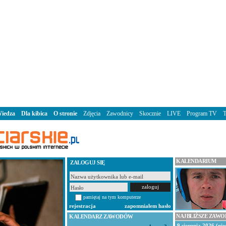
iedza
Dla kibica
O stronie
Zdjęcia
Zawodnicy
Skocznie
LIVE
Program TV
KALENDARIUM
ZALOGUJ SIĘ
pamiętaj na tym komputerze
rejestracja
zapomniałem hasło
NAJBLIŻSZE ZAW
KALENDARZ ZAWODÓW
9 sierpnia 2026 (nie