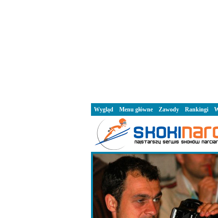
Wygląd
Menu główne
Zawody
Rankingi
W