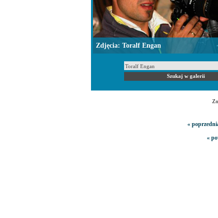
Zdjęcia: Toralf Engan
Zn
« poprzedni
« po