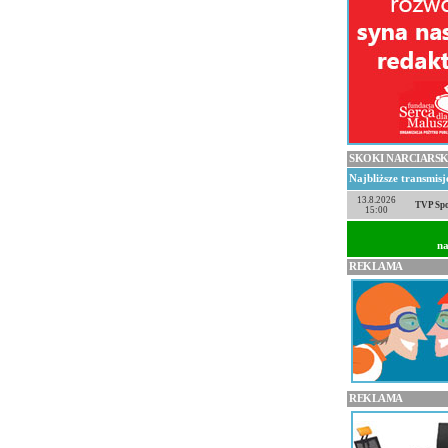
SKOKI NARCIARSK
Najbliższe transmis
13.8.2026
TVP Spo
15:00
na
REKLAMA
REKLAMA