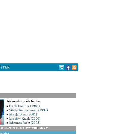
TYPER
Dziś urodziny obchodzą:
Frank Loeffler (1980)
Vitaliy Kalinichenko (1993)
Jerneja Brecl (2001)
Jarosław Krzak (2000)
Johannes Poelz (2005)
ODY - SZCZEGÓŁOWY PROGRAM
dziela)