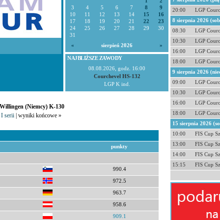
1
2
3
4
5
6
7
8
9
20:00
LGP Courc
10
11
12
13
14
15
16
8 sierpnia 2026 (so
17
18
19
20
21
22
23
24
25
26
27
28
29
30
08:30
LGP Courc
31
10:30
LGP Courc
«
sierpień 2026
»
16:00
LGP Courc
NAJBLIŻSZE ZAWODY
18:00
LGP Courc
08.08.2026, godz. 16:00
9 sierpnia 2026 (nie
Courchevel HS-132
09:00
LGP Courc
LGP K ind.
10:30
LGP Courc
16:00
LGP Courc
 Willingen (Niemcy) K-130
18:00
LGP Courc
I serii
| wyniki końcowe »
15 sierpnia 2026 (s
10:00
FIS Cup S
13:00
FIS Cup S
punkty
14:00
FIS Cup S
15:15
FIS Cup S
990.4
972.5
963.7
958.6
909.1