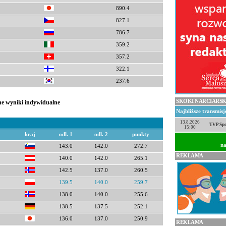
890.4
827.1
786.7
359.2
357.2
322.1
237.6
SKOKI NARCIARSK
lne wyniki indywidualne
Najbliższe transmis
13.8.2026
TVP Spo
15:00
kraj
odl. 1
odl. 2
punkty
na
143.0
142.0
272.7
REKLAMA
140.0
142.0
265.1
142.5
137.0
260.5
139.5
140.0
259.7
138.0
140.0
255.6
138.5
137.5
252.1
136.0
137.0
250.9
REKLAMA