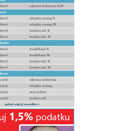
hevel
odprawa techniczna K/M
bota)
hevel
oficjalny trening K
hevel
oficjalny trening M
hevel
konkurs ind. K
hevel
konkurs ind. M
dziela)
hevel
kwalifikacje K
hevel
kwalifikacje M
hevel
konkurs ind. K
hevel
konkurs ind. M
obota)
zczyrk
odprawa techniczna
zczyrk
oficjalny trening
zczyrk
seria próbna
zczyrk
konkurs ind.
pokaż więcej zawodów »