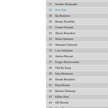
27
Junshiro Kobayashi
28
Piotr Żyła
29
Ilja Rosliakov
30
Roman Koudelka
31
Cestmir Kozisek
32
Alexey Romashov
33
Simon Ammann
34
Sebastian Colloredo
35
Lauri Asikainen
36
Andrea Morassi
37
Gregor Deschwanden
38
Chil-Ku Kang
39
Sami Heiskanen
40
Davide Bresadola
41
Pascal Kaelin
42
Roberto Dellasega
43
Killian Peier
44
Olli Muotka