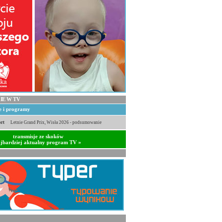
IE W TV
je i programy
rt
Letnie Grand Prix, Wisła 2026 - podsumowanie
transmisje ze skoków
jbardziej aktualny program TV »