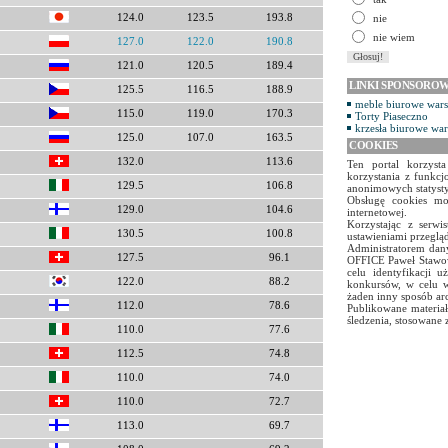
124.0
123.5
193.8
nie
nie wiem
127.0
122.0
190.8
121.0
120.5
189.4
LINKI SPONSORO
125.5
116.5
188.9
meble biurowe war
115.0
119.0
170.3
Torty Piaseczno
krzesła biurowe wa
125.0
107.0
163.5
COOKIES
132.0
113.6
Ten portal korzyst
korzystania z funkcj
129.5
106.8
anonimowych statyst
Obsługę cookies mo
129.0
104.6
internetowej.
Korzystając z serw
130.5
100.8
ustawieniami przegląd
Administratorem dany
127.5
96.1
OFFICE Paweł Stawow
celu identyfikacji 
122.0
88.2
konkursów, w celu w
żaden inny sposób ar
112.0
78.6
Publikowane materiał
śledzenia, stosowane 
110.0
77.6
112.5
74.8
110.0
74.0
110.0
72.7
113.0
69.7