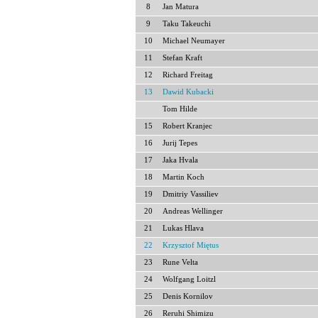
8
Jan Matura
9
Taku Takeuchi
10
Michael Neumayer
11
Stefan Kraft
12
Richard Freitag
13
Dawid Kubacki
Tom Hilde
15
Robert Kranjec
16
Jurij Tepes
17
Jaka Hvala
18
Martin Koch
19
Dmitriy Vassiliev
20
Andreas Wellinger
21
Lukas Hlava
22
Krzysztof Miętus
23
Rune Velta
24
Wolfgang Loitzl
25
Denis Kornilov
26
Reruhi Shimizu