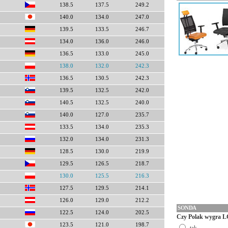
138.5
137.5
249.2
140.0
134.0
247.0
139.5
133.5
246.7
134.0
136.0
246.0
136.5
133.0
245.0
138.0
132.0
242.3
136.5
130.5
242.3
139.5
132.5
242.0
140.5
132.5
240.0
140.0
127.0
235.7
133.5
134.0
235.3
132.0
134.0
231.3
128.5
130.0
219.9
129.5
126.5
218.7
130.0
125.5
216.3
127.5
129.5
214.1
126.0
129.0
212.2
SONDA
122.5
124.0
202.5
Czy Polak wygra L
123.5
121.0
198.7
tak