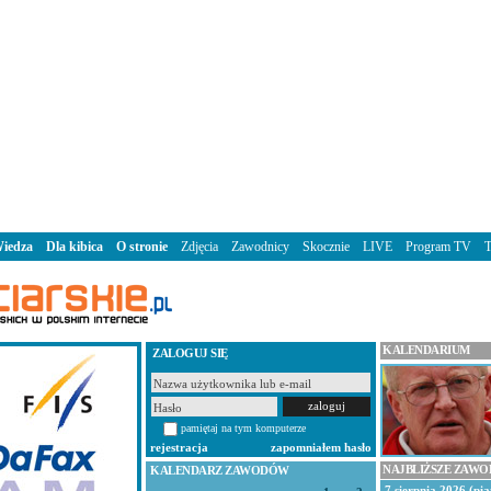
iedza
Dla kibica
O stronie
Zdjęcia
Zawodnicy
Skocznie
LIVE
Program TV
KALENDARIUM
ZALOGUJ SIĘ
pamiętaj na tym komputerze
rejestracja
zapomniałem hasło
NAJBLIŻSZE ZAW
KALENDARZ ZAWODÓW
7 sierpnia 2026 (pią