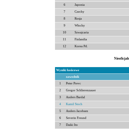
6
Japonia
7
Czechy
8
Rosja
9
Włochy
10
Szwajcaria
11
Finlandia
12
Korea Pd.
Nieoficja
Wyniki końcowe
zawodnik
1
Peter Prevc
2
Gregor Schlierenzauer
3
Anders Bardal
4
Kamil Stoch
5
Anders Jacobsen
6
Severin Freund
7
Daiki Ito