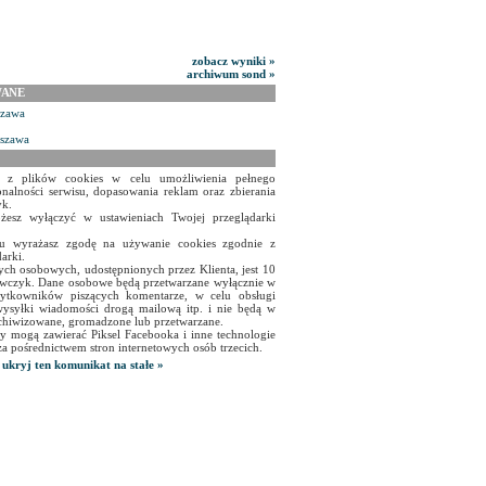
zobacz wyniki »
archiwum sond »
WANE
szawa
rszawa
a z plików cookies w celu umożliwienia pełnego
onalności serwisu, dopasowania reklam oraz zbierania
yk.
żesz wyłączyć w ustawieniach Twojej przeglądarki
isu wyrażasz zgodę na używanie cookies zgodnie z
arki.
ch osobowych, udostępnionych przez Klienta, jest 10
czyk. Dane osobowe będą przetwarzane wyłącznie w
użytkowników piszących komentarze, w celu obsługi
ysyłki wiadomości drogą mailową itp. i nie będą w
chiwizowane, gromadzone lub przetwarzane.
y mogą zawierać Piksel Facebooka i inne technologie
za pośrednictwem stron internetowych osób trzecich.
ukryj ten komunikat na stałe »