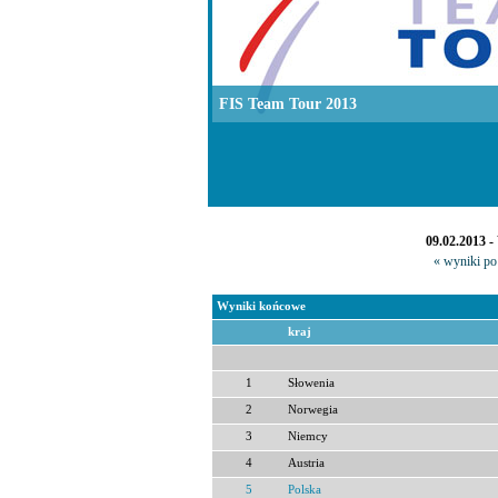
FIS Team Tour 2013
09.02.2013 -
« wyniki po 
Wyniki końcowe
kraj
1
Słowenia
2
Norwegia
3
Niemcy
4
Austria
5
Polska