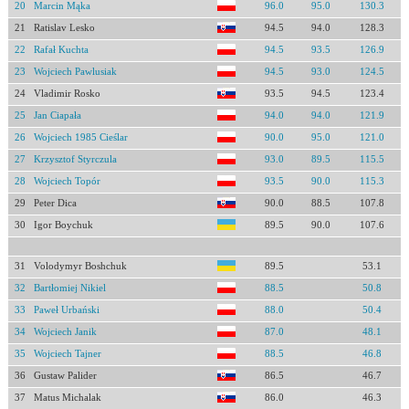
20
Marcin Mąka
96.0
95.0
130.3
21
Ratislav Lesko
94.5
94.0
128.3
22
Rafał Kuchta
94.5
93.5
126.9
23
Wojciech Pawlusiak
94.5
93.0
124.5
24
Vladimir Rosko
93.5
94.5
123.4
25
Jan Ciapała
94.0
94.0
121.9
26
Wojciech 1985 Cieślar
90.0
95.0
121.0
27
Krzysztof Styrczula
93.0
89.5
115.5
28
Wojciech Topór
93.5
90.0
115.3
29
Peter Dica
90.0
88.5
107.8
30
Igor Boychuk
89.5
90.0
107.6
31
Volodymyr Boshchuk
89.5
53.1
32
Bartłomiej Nikiel
88.5
50.8
33
Paweł Urbański
88.0
50.4
34
Wojciech Janik
87.0
48.1
35
Wojciech Tajner
88.5
46.8
36
Gustaw Palider
86.5
46.7
37
Matus Michalak
86.0
46.3