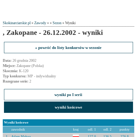
Skokinarciarskie.pl
»
Zawody
» »
Sezon
» Wyniki
, Zakopane - 26.12.2002 - wyniki
« powróć do listy konkursów w sezonie
Data:
26 grudnia 2002
Miejsce:
Zakopane (Polska)
Skocznia:
K-120
Typ konkursu:
MP - indywidualny
Rozegrane serie:
2
wyniki po I serii
wyniki końcowe
Wyniki końcowe
zawodnik
kraj
odl. 1
odl. 2
punkty
1
Adam Małysz
127.0
136.5
276.8