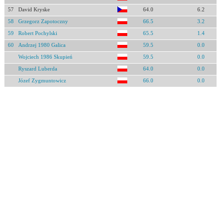
57
David Kryske
64.0
6.2
58
Grzegorz Zapotoczny
66.5
3.2
59
Robert Pochylski
65.5
1.4
60
Andrzej 1980 Galica
59.5
0.0
Wojciech 1986 Skupień
59.5
0.0
Ryszard Luberda
64.0
0.0
Józef Zygmuntowicz
66.0
0.0