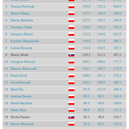
2
Tomasz Pochwała
130.0
125.5
264.9
3
Robert Mateja
127.5
120.0
248.0
4
Marcin Bachleda
127.5
118.5
244.8
5
Tomisław Tajner
118.0
115.5
220.3
6
Grzegorz Śliwka
115.5
114.0
211.6
7
Krystian Długopolski
116.0
111.0
206.1
8
Łukasz Kruczek
114.0
110.5
202.1
9
Martin Mesik
110.5
111.5
187.1
10
Grzegorz Sobczyk
103.5
109.0
177.5
11
Mateusz Rutkowski
105.5
105.5
173.3
12
Kamil Stoch
108.5
101.5
170.5
13
Paweł Kruczek
105.5
104.0
169.1
14
Rafał Śliż
97.0
111.0
168.4
15
Andrzej Dorula
98.5
99.5
142.4
16
Daniel Bachleda
98.5
94.0
138.0
17
Stefan Hula
98.0
95.5
137.3
18
Michal Psenko
95.5
96.0
134.7
19
Maciej Maciusiak
95.5
94.5
131.0