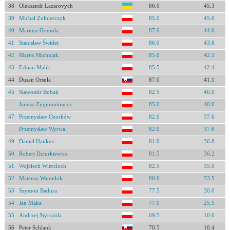
38
Oleksandr Lazarovych
86.0
45.3
39
Michał Żołnierczyk
85.0
45.0
40
Mariusz Gomola
87.0
44.6
41
Stanisław Świder
86.0
43.8
42
Marek Michniak
85.0
42.5
43
Fabian Malik
85.5
42.4
44
Dusan Orsula
87.0
41.1
45
Sławomir Bobak
82.5
40.0
Janusz Zygmuntowicz
85.0
40.0
47
Przemysław Ozorków
82.0
37.6
Przemysław Wyrwa
82.0
37.6
49
Daniel Hankus
81.0
36.8
50
Robert Dziurkiewicz
81.5
36.2
51
Wojciech Wiercioch
82.5
35.0
52
Mateusz Wantulok
80.0
33.5
53
Szymon Badura
77.5
30.0
54
Jan Mąka
77.0
25.1
55
Andrzej Styrczula
69.5
10.6
56
Peter Schlank
70.5
10.4