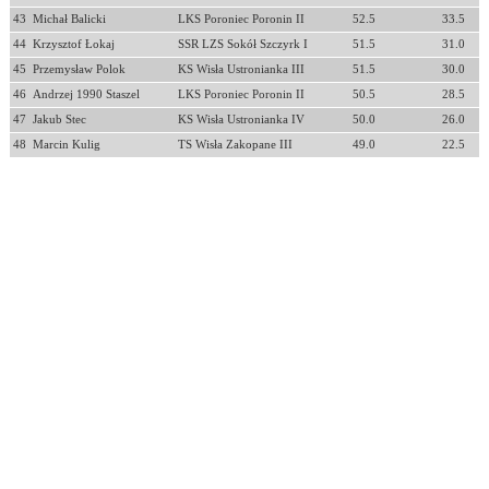
43
Michał Balicki
LKS Poroniec Poronin II
52.5
33.5
44
Krzysztof Łokaj
SSR LZS Sokół Szczyrk I
51.5
31.0
45
Przemysław Polok
KS Wisła Ustronianka III
51.5
30.0
46
Andrzej 1990 Staszel
LKS Poroniec Poronin II
50.5
28.5
47
Jakub Stec
KS Wisła Ustronianka IV
50.0
26.0
48
Marcin Kulig
TS Wisła Zakopane III
49.0
22.5