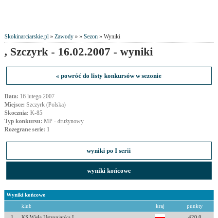
Skokinarciarskie.pl
»
Zawody
» »
Sezon
» Wyniki
, Szczyrk - 16.02.2007 - wyniki
« powróć do listy konkursów w sezonie
Data:
16 lutego 2007
Miejsce:
Szczyrk (Polska)
Skocznia:
K-85
Typ konkursu:
MP - drużynowy
Rozegrane serie:
1
wyniki po I serii
wyniki końcowe
Wyniki końcowe
klub
kraj
punkty
1
KS Wisła Ustronianka I
420.0