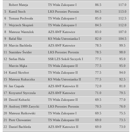
Robert Mateja
TS Wisła Zakopane I
86.5
117.0
5
Kamil Stoch
LKS Poroniec Poronin
84.5
113.0
6
Tomasz Pochwała
TS Wisła Zakopane I
85.0
112.5
7
Wojciech Skupień
TS Wisła Zakopane I
84.5
112.0
8
Mateusz Wantulok
AZS AWF Katowice
83.0
107.0
9
Rafał Śliż
KS Wisła Ustronianka I
82.0
104.5
10
Marcin Bachleda
AZS AWF Katowice
78.5
99.5
11
Stanisław Świder
LKS Poroniec Poronin
78.5
98.0
12
Stefan Hula
SSR LZS Sokół Szczyrk I
77.5
95.0
Marcin Mąka
TS Wisła Zakopane II
77.5
95.0
14
Kamil Skrobot
TS Wisła Zakopane II
77.5
94.0
15
Mateusz Kukuczka
KS Wisła Ustronianka II
77.5
92.5
16
Jan Ciapała
AZS AWF Katowice II
72.0
81.0
17
Krzysztof Styrczula
AZS AWF Katowice
71.0
79.5
18
Dawid Kubacki
TS Wisła Zakopane II
69.5
77.0
19
Andrzej 1989 Zarycki
LKS Poroniec Poronin
70.5
76.0
20
Mateusz Rutkowski
TS Wisła Zakopane I
69.5
75.5
21
Piotr Chowaniec
TS Wisła Zakopane III
69.0
73.5
22
Daniel Bachleda
AZS AWF Katowice II
69.0
73.0