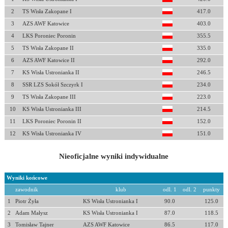
2
TS Wisła Zakopane I
417.0
3
AZS AWF Katowice
403.0
4
LKS Poroniec Poronin
355.5
5
TS Wisła Zakopane II
335.0
6
AZS AWF Katowice II
292.0
7
KS Wisła Ustronianka II
246.5
8
SSR LZS Sokół Szczyrk I
234.0
9
TS Wisła Zakopane III
223.0
10
KS Wisła Ustronianka III
214.5
11
LKS Poroniec Poronin II
152.0
12
KS Wisła Ustronianka IV
151.0
Nieoficjalne wyniki indywidualne
Wyniki końcowe
zawodnik
klub
odl. 1
odl. 2
punkty
1
Piotr Żyła
KS Wisła Ustronianka I
90.0
125.0
2
Adam Małysz
KS Wisła Ustronianka I
87.0
118.5
3
Tomisław Tajner
AZS AWF Katowice
86.5
117.0