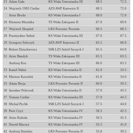
23
Adam Gała
KS Wisła Ustronianka III
68.5
72.5
24
Wojciech 1985 Cieślar
AZS AWF Katowice II
68.5
72.0
Artur Broda
KS Wisła Ustronianka I
68.0
72.0
26
Klemens Murańka
TS Wisła Zakopane II
67.0
69.0
27
Wojciech Skupień
LKS Poroniec Poronin
66.5
68.5
28
Przemysław Stebel
KS Wisła Ustronianka III
67.0
67.5
29
Grzegorz Sobczyk
AZS AWF Katowice II
65.5
66.0
30
Robert Dziurkiewicz
SSR LZS Sokół Szczyrk I
65.5
64.0
31
Artur Bandyk
TS Wisła Zakopane III
65.5
63.5
Andrzej Kos
TS Wisła Zakopane III
66.0
63.5
33
Kamil Waluś
KS Wisła Ustronianka II
61.0
54.5
34
Mariusz Kawulok
KS Wisła Ustronianka II
61.0
54.0
35
Adam Bryja
LKS Poroniec Poronin II
60.0
50.5
36
Jarosław Poloczek
KS Wisła Ustronianka II
57.0
45.5
37
Tomasz Cieślar
KS Wisła Ustronianka III
57.0
44.5
38
Michał Pyclik
SSR LZS Sokół Szczyrk I
57.5
44.0
39
Piotr Czyż
KS Wisła Ustronianka IV
56.5
42.5
40
Artur Kukuła
KS Wisła Ustronianka IV
56.5
41.5
41
Dawid Macura
KS Wisła Ustronianka IV
55.5
41.0
42
Andrzej Dziedzic
LKS Poroniec Poronin II
55.0
39.5