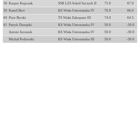
58
Kacper Kupczak
SSR LZS Sokół Szczyrk II
75.0
67.0
59
Kamil Byrt
KS Wisła Ustronianka IV
76.0
66.0
60
Piotr Byrski
TS Wisła Zakopane III
74.0
64.5
61
Patryk Dunajski
KS Wisła Ustronianka IV
50.0
-30.0
Antoni Juroszek
KS Wisła Ustronianka IV
50.0
-30.0
Michał Podżorski
KS Wisła Ustronianka III
50.0
-30.0