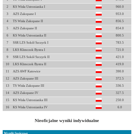
2
KS Wisła Ustronianka I
960.0
3
AZS Zakopane I
953.0
4
TS Wisła Zakopane II
856.5
5
AZS Zakopane II
854.0
6
KS Wisła Ustronianka II
800.5
7
SSR LZS Sokół Szczyrk I
783.5
8
LKS Klimczok Bystra I
721.0
9
SSR LZS Sokół Szczyrk II
421.0
10
LKS Klimczok Bystra II
419.0
11
AZS AWF Katowice
390.0
12
AZS Zakopane III
372.5
13
TS Wisła Zakopane III
336.5
14
AZS Zakopane IV
327.5
15
KS Wisła Ustronianka III
250.0
16
KS Wisła Ustronianka IV
6.0
Nieoficjalne wyniki indywidualne
Wyniki końcowe