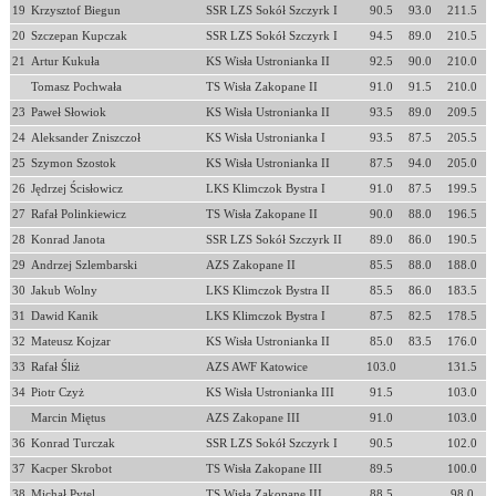
19
Krzysztof Biegun
SSR LZS Sokół Szczyrk I
90.5
93.0
211.5
20
Szczepan Kupczak
SSR LZS Sokół Szczyrk I
94.5
89.0
210.5
21
Artur Kukuła
KS Wisła Ustronianka II
92.5
90.0
210.0
Tomasz Pochwała
TS Wisła Zakopane II
91.0
91.5
210.0
23
Paweł Słowiok
KS Wisła Ustronianka II
93.5
89.0
209.5
24
Aleksander Zniszczoł
KS Wisła Ustronianka I
93.5
87.5
205.5
25
Szymon Szostok
KS Wisła Ustronianka II
87.5
94.0
205.0
26
Jędrzej Ścisłowicz
LKS Klimczok Bystra I
91.0
87.5
199.5
27
Rafał Polinkiewicz
TS Wisła Zakopane II
90.0
88.0
196.5
28
Konrad Janota
SSR LZS Sokół Szczyrk II
89.0
86.0
190.5
29
Andrzej Szlembarski
AZS Zakopane II
85.5
88.0
188.0
30
Jakub Wolny
LKS Klimczok Bystra II
85.5
86.0
183.5
31
Dawid Kanik
LKS Klimczok Bystra I
87.5
82.5
178.5
32
Mateusz Kojzar
KS Wisła Ustronianka II
85.0
83.5
176.0
33
Rafał Śliż
AZS AWF Katowice
103.0
131.5
34
Piotr Czyż
KS Wisła Ustronianka III
91.5
103.0
Marcin Miętus
AZS Zakopane III
91.0
103.0
36
Konrad Turczak
SSR LZS Sokół Szczyrk I
90.5
102.0
37
Kacper Skrobot
TS Wisła Zakopane III
89.5
100.0
38
Michał Pytel
TS Wisła Zakopane III
88.5
98.0