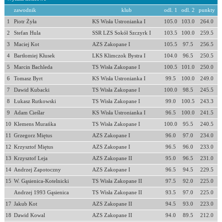
zawodnik
klub
odl. 1
odl. 2
punkty
1
Piotr Żyła
KS Wisła Ustronianka I
105.0
103.0
264.0
2
Stefan Hula
SSR LZS Sokół Szczyrk I
103.5
100.0
259.5
3
Maciej Kot
AZS Zakopane I
105.5
97.5
256.5
4
Bartłomiej Kłusek
LKS Klimczok Bystra I
104.0
96.5
250.5
5
Marcin Bachleda
TS Wisła Zakopane I
100.5
101.0
250.0
6
Tomasz Byrt
KS Wisła Ustronianka I
99.5
100.0
249.0
7
Dawid Kubacki
TS Wisła Zakopane I
100.0
98.5
245.5
8
Łukasz Rutkowski
TS Wisła Zakopane I
99.0
100.5
243.3
9
Adam Cieślar
KS Wisła Ustronianka I
96.5
100.0
241.5
10
Klemens Murańka
TS Wisła Zakopane I
100.0
95.5
240.5
11
Grzegorz Miętus
AZS Zakopane I
96.0
97.0
234.0
12
Krzysztof Miętus
AZS Zakopane I
96.5
96.0
233.0
13
Krzysztof Leja
AZS Zakopane II
95.0
96.5
231.0
14
Andrzej Zapotoczny
AZS Zakopane I
96.5
94.5
229.5
15
W. Gąsienica-Kotelnicki
TS Wisła Zakopane II
97.5
92.0
225.0
Andrzej 1993 Gąsienica
TS Wisła Zakopane II
93.5
97.0
225.0
17
Jakub Kot
AZS Zakopane II
94.5
93.0
223.0
18
Dawid Kowal
AZS Zakopane II
94.0
89.5
212.0