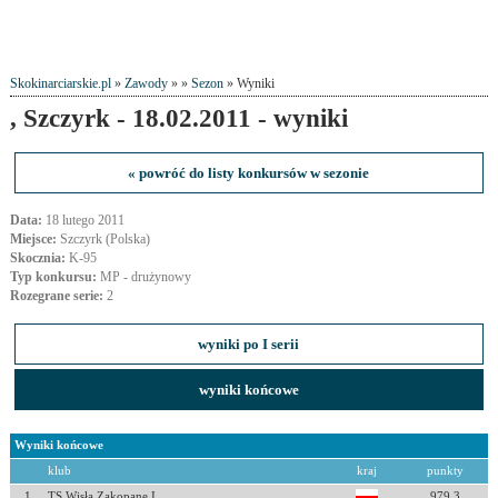
Skokinarciarskie.pl
»
Zawody
» »
Sezon
» Wyniki
, Szczyrk - 18.02.2011 - wyniki
« powróć do listy konkursów w sezonie
Data:
18 lutego 2011
Miejsce:
Szczyrk (Polska)
Skocznia:
K-95
Typ konkursu:
MP - drużynowy
Rozegrane serie:
2
wyniki po I serii
wyniki końcowe
Wyniki końcowe
klub
kraj
punkty
1
TS Wisła Zakopane I
979.3