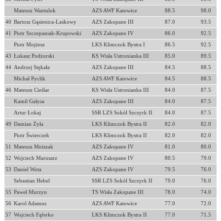
Mateusz Wantulok
AZS AWF Katowice
88.5
98.0
40
Bartosz Gąsienica-Laskowy
AZS Zakopane III
87.0
93.5
41
Piotr Szczepaniak-Krupowski
AZS Zakopane IV
86.0
92.5
Piotr Mojżesz
LKS Klimczok Bystra I
86.5
92.5
43
Łukasz Podżorski
KS Wisła Ustronianka III
85.0
89.5
44
Andrzej Stękała
AZS Zakopane III
84.5
88.5
Michał Pyclik
AZS AWF Katowice
84.5
88.5
46
Mateusz Cieślar
KS Wisła Ustronianka III
84.0
87.5
Kamil Gałysa
AZS Zakopane III
84.0
87.5
Artur Łokaj
SSR LZS Sokół Szczyrk II
84.0
87.5
49
Damian Żyła
LKS Klimczok Bystra II
82.0
82.0
Piotr Świerczek
LKS Klimczok Bystra II
82.0
82.0
51
Mateusz Mniszak
AZS Zakopane IV
81.0
80.0
52
Wojciech Marusarz
AZS Zakopane IV
80.5
79.0
53
Daniel Wota
AZS Zakopane IV
79.5
76.0
Sebastian Hebel
SSR LZS Sokół Szczyrk II
79.0
76.0
55
Paweł Murzyn
TS Wisła Zakopane III
78.0
74.0
56
Karol Adamus
AZS AWF Katowice
77.0
72.0
57
Wojciech Fąferko
LKS Klimczok Bystra II
77.0
71.5