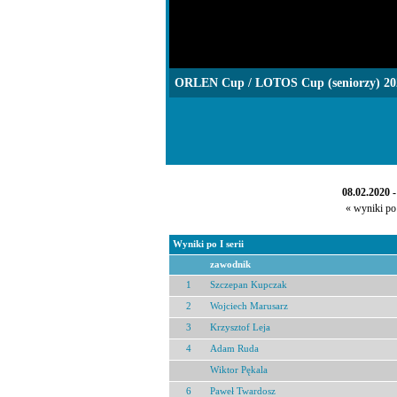
ORLEN Cup / LOTOS Cup (seniorzy) 20
08.02.2020 
« wyniki po 
Wyniki po I serii
zawodnik
1
Szczepan Kupczak
2
Wojciech Marusarz
3
Krzysztof Leja
4
Adam Ruda
Wiktor Pękala
6
Paweł Twardosz