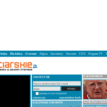
iedza
Dla kibica
O stronie
Zdjęcia
Zawodnicy
Skocznie
LIVE
Program TV
KALENDARIUM
ZALOGUJ SIĘ
pamiętaj na tym komputerze
rejestracja
zapomniałem hasło
NAJBLIŻSZE ZAW
KALENDARZ ZAWODÓW
7 sierpnia 2026 (pią