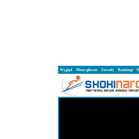
Wygląd
Menu główne
Zawody
Rankingi
W