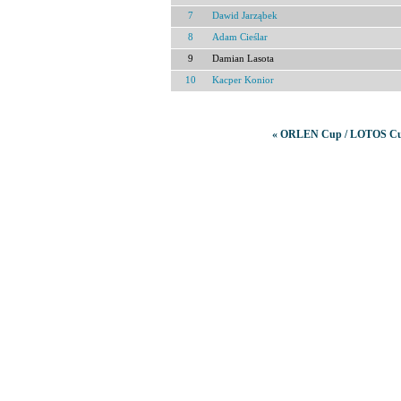
7
Dawid Jarząbek
8
Adam Cieślar
9
Damian Lasota
10
Kacper Konior
« ORLEN Cup / LOTOS Cup (