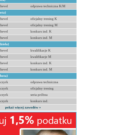
hevel
odprawa techniczna K/M
bota)
hevel
oficjalny trening K
hevel
oficjalny trening M
hevel
konkurs ind. K
hevel
konkurs ind. M
dziela)
hevel
kwalifikacje K
hevel
kwalifikacje M
hevel
konkurs ind. K
hevel
konkurs ind. M
obota)
zczyrk
odprawa techniczna
zczyrk
oficjalny trening
zczyrk
seria próbna
zczyrk
konkurs ind.
pokaż więcej zawodów »