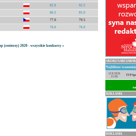
82.0
92.5
80.5
85.0
77.0
79.5
76.0
76.0
seniorzy) 2020 - wszystkie konkursy »
SKOKI NARCIARSK
Najbliższe transmis
13.8.2026
TVP Spo
15:00
na
REKLAMA
REKLAMA