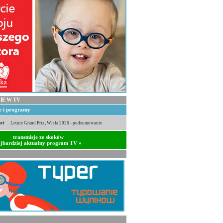
IE W TV
je i programy
rt
Letnie Grand Prix, Wisła 2026 - podsumowanie
transmisje ze skoków
jbardziej aktualny program TV »