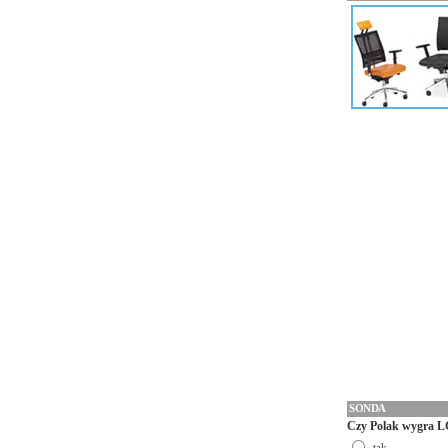
SONDA
Czy Polak wygra L
tak