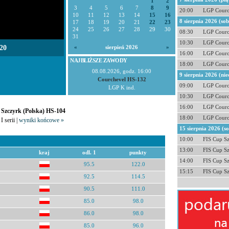
1
2
3
4
5
6
7
8
9
20:00
LGP Courc
10
11
12
13
14
15
16
8 sierpnia 2026 (so
17
18
19
20
21
22
23
24
25
26
27
28
29
30
08:30
LGP Courc
31
10:30
LGP Courc
20
«
sierpień 2026
»
16:00
LGP Courc
NAJBLIŻSZE ZAWODY
18:00
LGP Courc
08.08.2026, godz. 16:00
9 sierpnia 2026 (nie
Courchevel HS-132
09:00
LGP Courc
LGP K ind.
10:30
LGP Courc
16:00
LGP Courc
- Szczyrk (Polska) HS-104
18:00
LGP Courc
I serii |
wyniki końcowe »
15 sierpnia 2026 (s
10:00
FIS Cup S
13:00
FIS Cup S
kraj
odl. 1
punkty
14:00
FIS Cup S
95.5
122.0
15:15
FIS Cup S
92.5
114.5
90.5
111.0
85.0
98.0
86.0
98.0
85.0
96.0